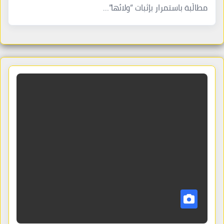
مطالَبة باستمرار بإثبات “ولائها”…