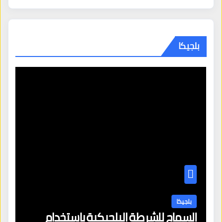
بلجيكا
بلجيكا
السماح للشرطة البلجيكية باستخدام