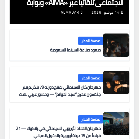
الاجتماعي تلقائياً عبر «AIMA» وبوابة
جديدة لتجديد الإقامات
14 يوليو، 2026
ALMADAR
عدسة المدار
صعود صناعة السينما السعودية
عدسة المدار
مهرجان كان السينمائي يفتتح دورته 79 بتكريم بيتر
جاكسون مخرج “سيد الخواتم” — وحضور عربي لافت
على السجادة الحمراء يضم نادين نجيم وآسر ياسين وخالد
مزنر ضمن لجنة التحكيم
عدسة المدار
مهرجان الاتحاد الأوروبي السينمائي في بانكوك — 21
فيلماً من 19 دولة أوروبية بالدخول المجاني