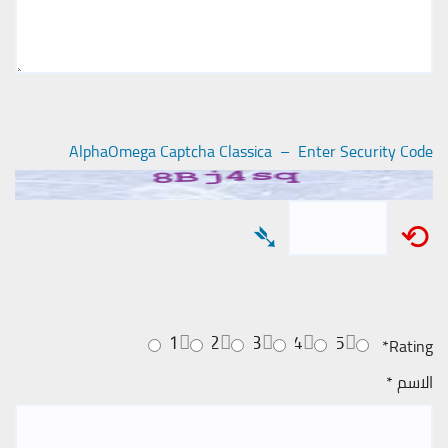
AlphaOmega Captcha Classica – Enter Security Code
➴
⟲
1
2
3
4
5
*
Rating
الاسم
*