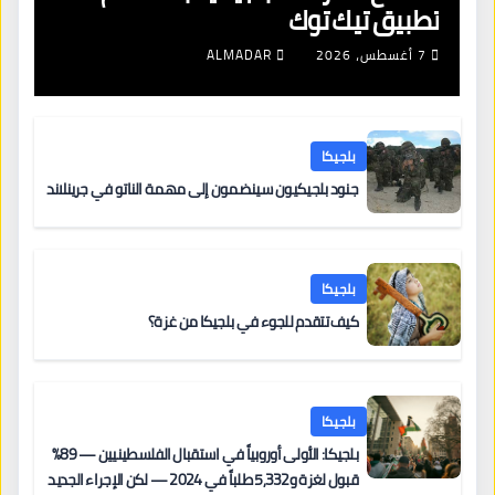
تطبيق تيك توك
7 أغسطس، 2026
ALMADAR
بلجيكا
جنود بلجيكيون سينضمون إلى مهمة الناتو في جرينلاند
بلجيكا
كيف تتقدم للجوء في بلجيكا من غزة؟
بلجيكا
بلجيكا: الأولى أوروبياً في استقبال الفلسطينيين — 89%
قبول لغزة و5,332 طلباً في 2024 — لكن الإجراء الجديد