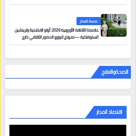
عدسة المدار
عاصمتا الثقافة الأوروبية 2026: أولو الفنلندية وترينشين
السلوفاكية — نموذج لتوزيع الحضور الثقافي خارج
المراكز الكبرى
الصحةوالعلاج
اقتصاد المدار