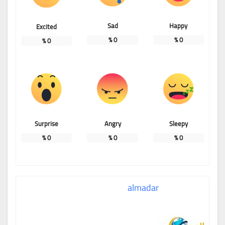
Sad
Happy
Excited
%
0
%
0
%
0
Surprise
Angry
Sleepy
%
0
%
0
%
0
almadar