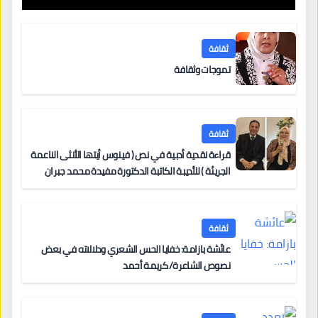
ثقافة
تموجات وثقافة
ثقافة
قراءة نقدية أدبية في نص ( فينوس أيتها الأنثى الناعمة
الجريئة ) للأديبة الكاتبة الدكتورة مفيدة محمد جبران
ثقافة
عائشة بازامة: خفايا الحس الشعري ودلالاته في بعض
نصوص الشاعرة/ كريمة أحمد