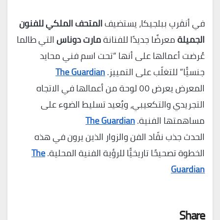
في أنڤرپ ببلجيكا، يستضيف
المتحف الملكي للفنون
الجميلة
معرضًا جديدًا للفنانة
مارت دوناس
التي طالما
عُرضت أعمالها على أنها “تحت اسم فني محايد
جنسيًّا” للتغلّب على التمييز.
The Guardian
المعرض يعرض ٥٥ لوحة من أعمالها في الاتجاه
التجريدي والتكعيبي، ويُعيد تسليط الضوء على
مساهمتها الفنية.
The Guardian
الحدث جذب نقّاد الفن والزوار الذين يرون في هذه
الخطوة تصحيحًا تاريخيًّا للرؤية الفنية المحلية.
The
Guardian
Share