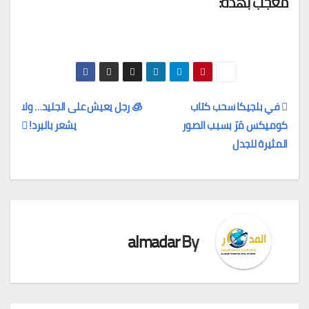
معجب بهذه:
في بلجيكا سحب كتاب
🧊 رجل يعيش على الجليد… ولا
كوميكس مَرّ بسبب الصور
يشعر بالبرد!
تصفّح
المثيرة للجدل
المقالات
almadar
By