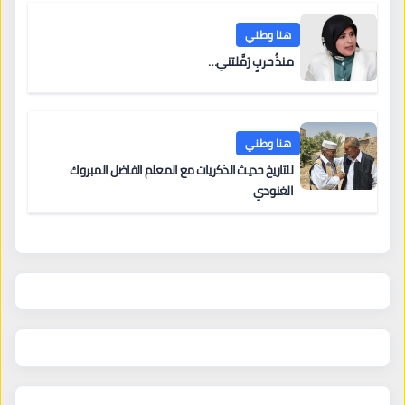
هنا وطني
منذُ حربٍ رَمَّلتني…
هنا وطني
للتاريخ حديث الذكريات مع المعلم الفاضل المبروك
الغنودي