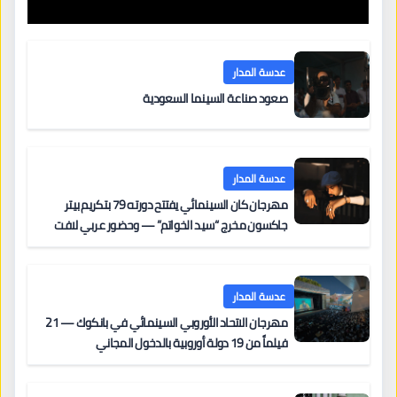
عدسة المدار
صعود صناعة السينما السعودية
عدسة المدار
مهرجان كان السينمائي يفتتح دورته 79 بتكريم بيتر
جاكسون مخرج “سيد الخواتم” — وحضور عربي لافت
على السجادة الحمراء يضم نادين نجيم وآسر ياسين وخالد
مزنر ضمن لجنة التحكيم
عدسة المدار
مهرجان الاتحاد الأوروبي السينمائي في بانكوك — 21
فيلماً من 19 دولة أوروبية بالدخول المجاني