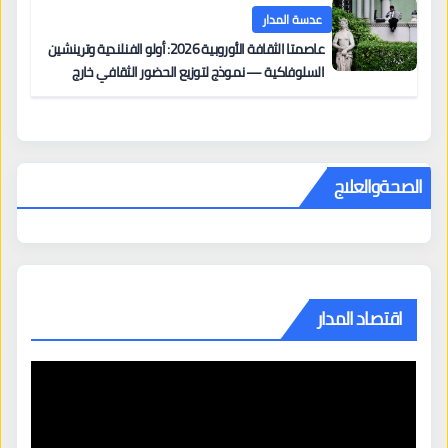
عدسة المدار
عاصمتا الثقافة الأوروبية 2026: أولو الفنلندية وترينشين
السلوفاكية — نموذج لتوزيع الحضور الثقافي خارج
المراكز الكبرى
الصحةوالعلاج
اقتصاد المدار