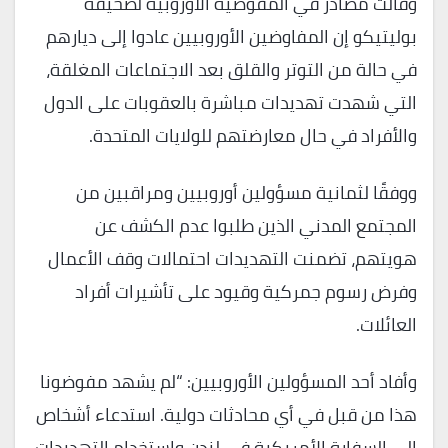
وقالت مصادر في المفوضية الأوروبية لصحيفة
بوليتيكو إن المفاوضين الأوروبيين عادوا إلى ديارهم
في حالة من التوتر والقلق بعد الاجتماعات المغلقة،
التي شهدت تهديدات مباشرة بالعقوبات على الدول
والأفراد في حال معارضتهم للولايات المتحدة.
ووفقًا لثمانية مسؤولين أوروبيين ومراقبين من
المجتمع المدني الذين طلبوا عدم الكشف عن
هويتهم، تضمنت التهديدات احتمالات وقف الأعمال
وفرض رسوم جمركية وقيود على تأشيرات أفراد
العائلات.
وأفاد أحد المسؤولين الأوروبيين: “لم يشهد مفوضونا
هذا من قبل في أي محادثات دولية. استدعاء أشخاص
إلى السفارة الأمريكية في لندن واستخدام التهديدات