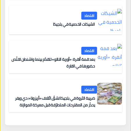
اقتصاد
الشيكات الخدمية في بلجيكا
اقتصاد
بعد قمة أنقرة: «أوربة الناتو» تتقدّم بينما واشنطن تقلّص
حضورها في القارة
اقتصاد
ضريبة الثروة في بلجيكا تشقّ ائتلاف «أريزونا»: دي ويفر
يحذّر من المقترحات المتطرّفة قبل معركة الموازنة