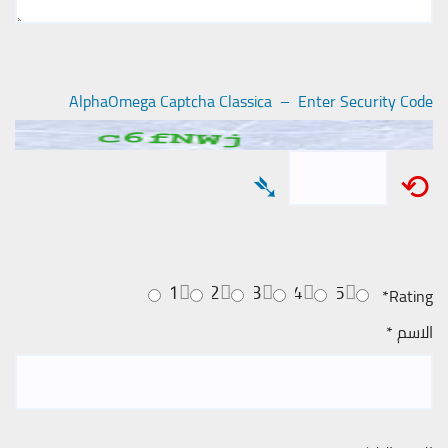
AlphaOmega Captcha Classica – Enter Security Code
➴
⟲
1
2
3
4
5
*
Rating
الاسم
*