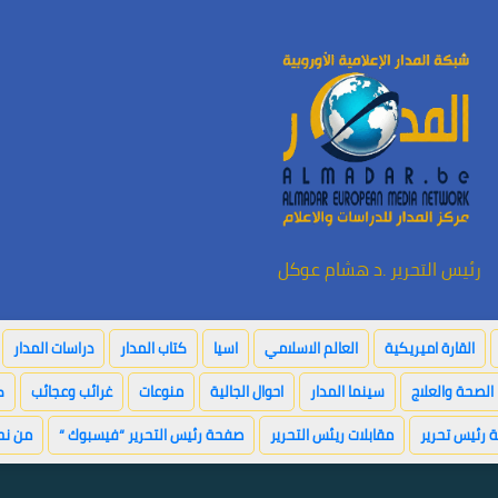
رئيس التحرير .د هشام عوكل
القارة اميريكية
العالم الاسلامي
اسيا
كتاب المدار
دراسات المدار
الصحة والعلاج
سينما المدار
احوال الجالية
منوعات
غرائب وعجائب
ك
 رئيس تحرير
مقابلات ريئس التحرير
صفحة رئيس التحرير “فيسبوك “
من نح