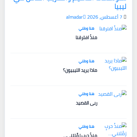
ليبيا
7 أغسطس، 2026
almadar
هنا وطني
منذُ افترقنا
هنا وطني
ماذا يريد الليبيون؟
هنا وطني
ربى القصيد
هنا وطني
منذُ حربٍ رَمَّلتني…