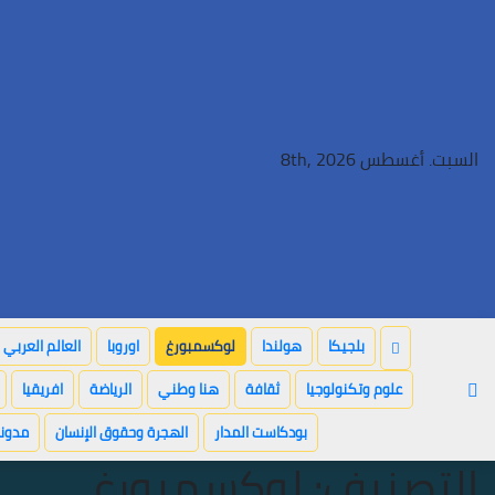
Ski
t
conten
السبت. أغسطس 8th, 2026
بلجيكا
هولندا
لوكسمبورغ
اوروبا
العالم العربي
علوم وتكنولوجيا
ثقافة
هنا وطني
الرياضة
افريقيا
بودكاست المدار
الهجرة وحقوق الإنسان
مدونة
التصنيف:
لوكسمبورغ