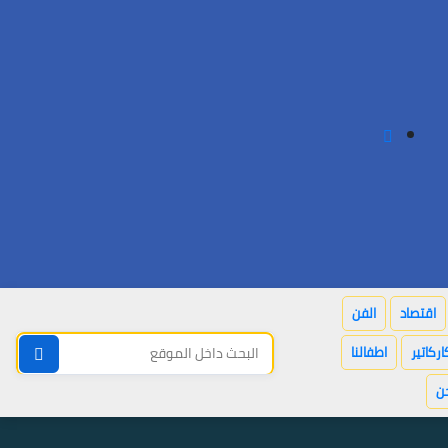
اقتصاد
الفن
اركاتير
اطفالنا
ن