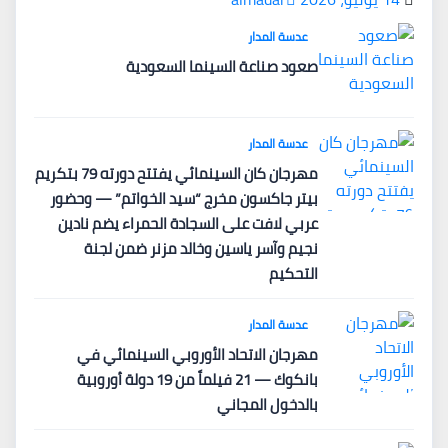
عدسة المدار
صعود صناعة السينما السعودية
عدسة المدار
مهرجان كان السينمائي يفتتح دورته 79 بتكريم
بيتر جاكسون مخرج “سيد الخواتم” — وحضور
عربي لافت على السجادة الحمراء يضم نادين
نجيم وآسر ياسين وخالد مزنر ضمن لجنة
التحكيم
عدسة المدار
مهرجان الاتحاد الأوروبي السينمائي في
بانكوك — 21 فيلماً من 19 دولة أوروبية
بالدخول المجاني