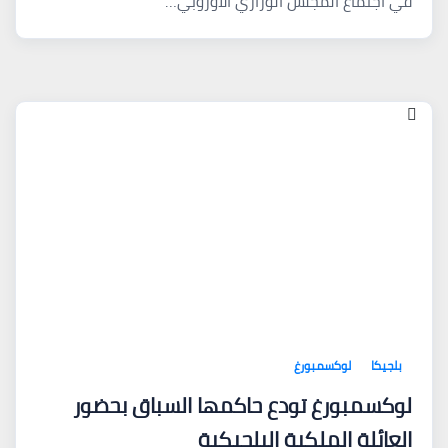
في اجتماع المجلس الوزاري الأوروبي…
بلجيكا
لوكسمبورغ
لوكسمبورغ تودع حاكمها السباق بحضور
العائلة الملكية البلجيكية