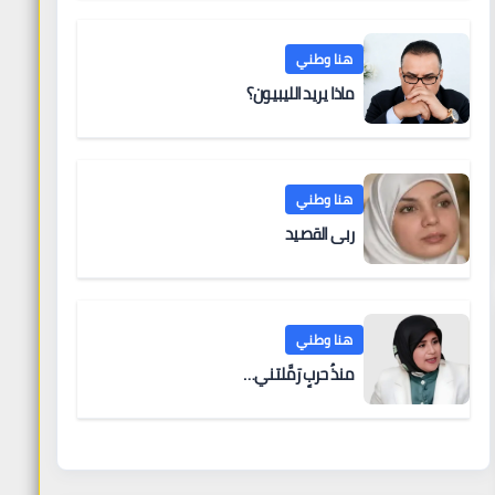
هنا وطني
ماذا يريد الليبيون؟
هنا وطني
ربى القصيد
هنا وطني
منذُ حربٍ رَمَّلتني…