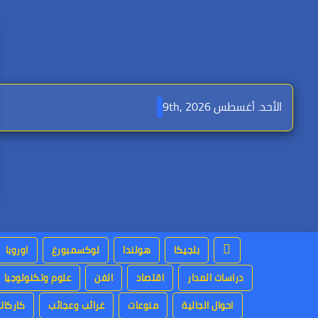
Ski
t
conten
الأحد. أغسطس 9th, 2026
بلجيكا
هولندا
لوكسمبورغ
اوروبا
دراسات المدار
اقتصاد
الفن
علوم وتكنولوجيا
احوال الجالية
منوعات
غرائب وعجائب
كاركاتي