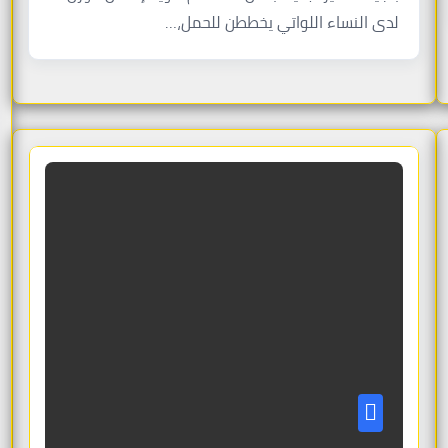
لدى النساء اللواتي يخططن للحمل،…