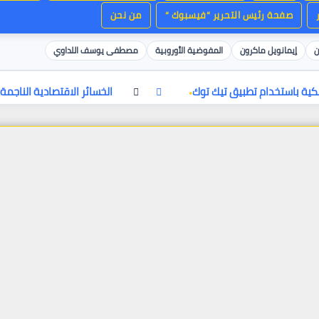
صفحة رئيس التحرير “فيسبوك “
من نحن
ن
إيمانويل ماكرون
المفوضية الأوروبية
مصطفى يوسف اللداوي
كية باستخدام تطبيق تيك توك
الخسائر الاقتصادية الناجمة