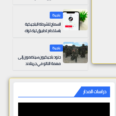
بلجيكا
السماح للشرطة البلجيكية
باستخدام تطبيق تيك توك
بلجيكا
جنود بلجيكيون سينضمون إلى
مهمة الناتو في جرينلاند
دراسات المدار