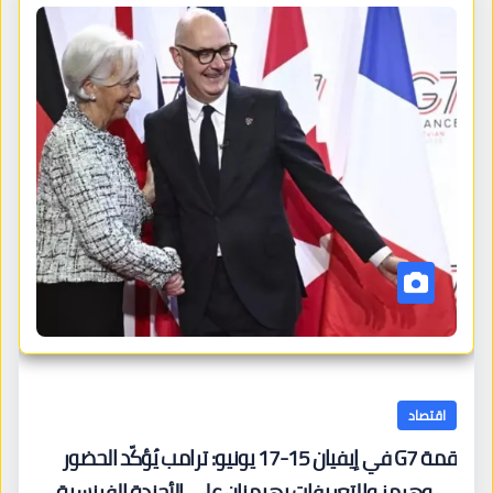
اقتصاد
قمة G7 في إيفيان 15-17 يونيو: ترامب يُؤكّد الحضور
— وهرمز والتعريفات يهيمنان على الأجندة الفرنسية