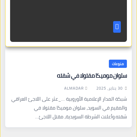
منوعات
سلوان موميكا مقتولا في شقته
ALMADAR
30 يناير، 2025
شبكة المدار الإعلامية الأوروبية …_عثر على اللاجئ العراقي
والمقيم في السويد، سلوان موميكا مقتولا في
شقته.وأعلنت الشرطة السويدية، مقتل اللاجئ…