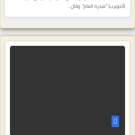
(أنتويرب) “شجرة العام”. وقال…