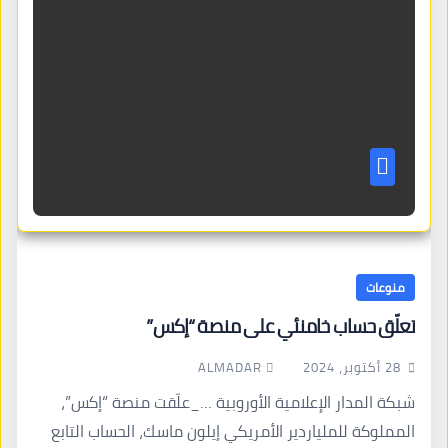
منوعات
تعلّق حساب خامنئي على منصة “إكس”
ALMADAR
28 أكتوبر، 2024
شبكة المدار الإعلامية الأوروبية …_علّقت منصة “إكس”،
المملوكة للملياردير الأمريكي إيلون ماسك، الحساب التابع