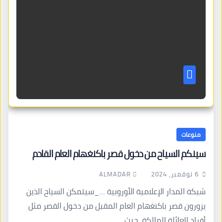
منوعات
سينكم السياح من دخول قصر باكنغهام العام القادم
ALMADAR
6 نوفمبر، 2024
شبكة المدار الإعلامية الأوروبية …_سيتمكن السياح الذين
يزورون قصر باكنغهام العام المقبل من دخول القصر مثل
أفراد العائلة المالكة، حيث…