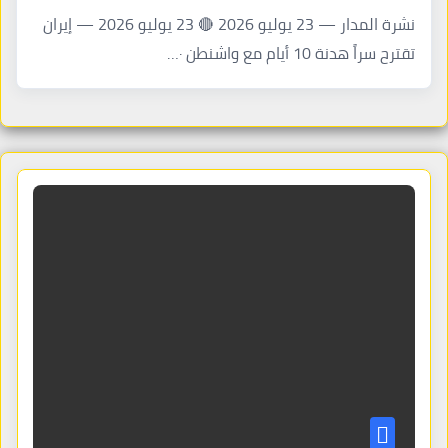
نشرة المدار — 23 يوليو 2026 🔴 23 يوليو 2026 — إيران
تقترح سراً هدنة 10 أيام مع واشنطن ·…