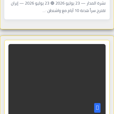
نشرة المدار — 23 يوليو 2026 🔴 23 يوليو 2026 — إيران
تقترح سراً هدنة 10 أيام مع واشنطن ·…