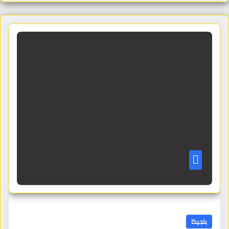
بلجيكا