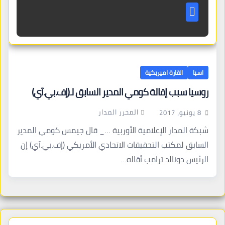
اسيا
القارة اميريكية
روسيا سبب إقالة كومي المدير السابق لـ(إف.بي.آي)
المحرر المدار
8 يونيو، 2017
شبكة المدار الإعلامية الأوربية …_ قال جيمس كومي المدير
السابق لمكتب التحقيقات الاتحادي الأمريكي (إف.بي.آي) إن
الرئيس دونالد ترامب أقاله…