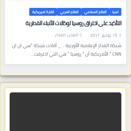
اسيا
العالم الاسلامي
العالم العربي
القارة اميريكية
التأكيد على اختراق روسيا لوكالات الأنباء القطرية
المحرر المدار
15 يونيو، 2017
شبكة المدار الإعلامية الأوربية …_ أفادت شبكة “سي ان ان
CNN ” الأمريكية أن ” روسيا ” هي التي اخترقت…