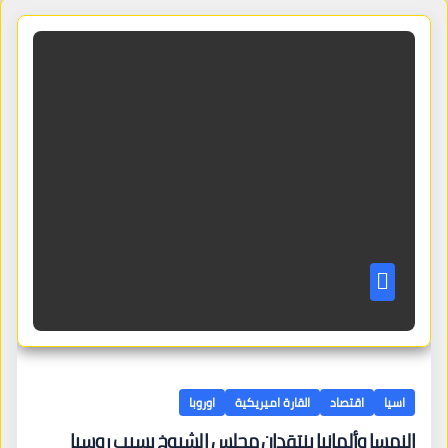
اسيا
اقتصاد
القارة اميريكية
اوروبا
النمسا وألمانيا ينتقدان مجلس الشيوخ بسبب روسيا