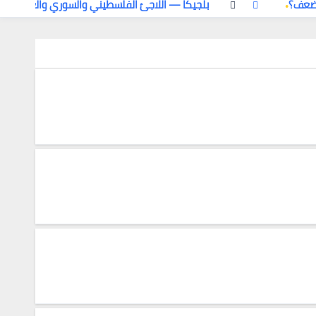
 ضعف؟
بلجيكا — اللاجئ الفلسطيني والسوري والعراقي: ال