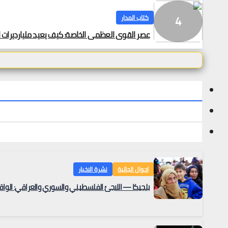
كتاب المدار
عصر القوى العظمى الخاصة: كيف يعيد مليارديرات ا
احوال الجالية
نشرة الاخبار
بلجيكا — اللاجئ الفلسطيني والسوري والعراقي: الواق