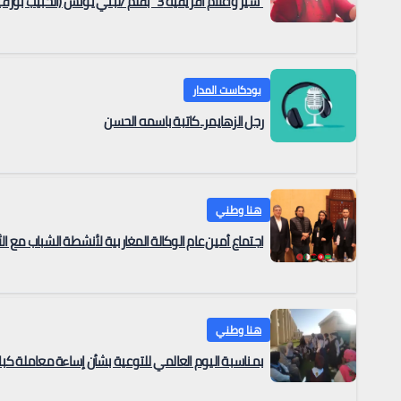
“سير واعلام افريقية 3” بقلم /لبني يونس (الحبيب بورقيبة: مهندس الاستقلال وباني الدولة الحديثة )
بودكاست المدار
رجل الزهايمر..كاتبة باسمه الحسن
هنا وطني
اجتماع أمين عام الوكالة المغاربية لأنشطة الشباب مع ال
هنا وطني
بمناسبة اليوم العالمي للتوعية بشأن إساءة معاملة كبا