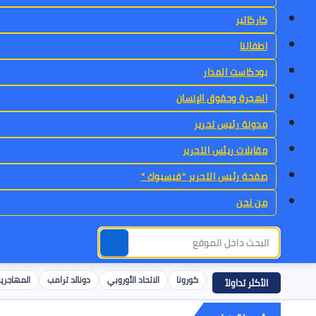
كاركاتير
اطفالنا
بودكاست المدار
الهجرة وحقوق الإنسان
مدونة رئيس تحرير
مقابلات ريئس التحرير
صفحة رئيس التحرير “فيسبوك “
من نحن
كورونا
الاتحاد الأوروبي
دونالد ترامب
المهاجري