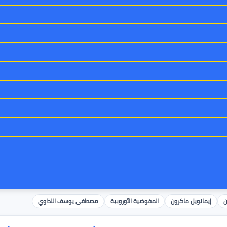
ن
إيمانويل ماكرون
المفوضية الأوروبية
مصطفى يوسف اللداوي