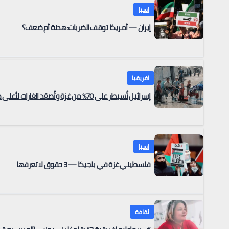
اسيا
إيران — أمريكا توقف الضربات: هدنة أم ضعف؟
افريقيا
إسرائيل تُسيطر على 70% من غزة وتُصعّد الغارات لأعلى مستوى منذ وقف إطلاق النار — وبلجيكا تتجه للاعتراف بالدولة الفلسطينية بعد حل حماس جهازها الحاكم
اسيا
فلسطيني غزة في بلجيكا — 3 حقوق لا تعرفها
ثقافة