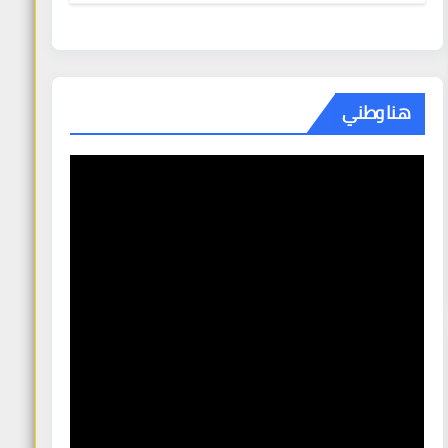
دبلوماسي كبير” — وباكستان تطلب 10
مليارات دولار مقابل وساطتها في إيران
هنا وطني