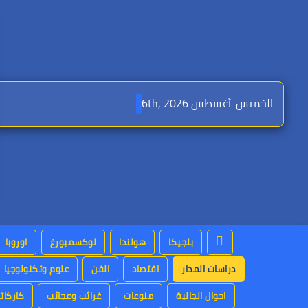
Ski
t
conten
الخميس. أغسطس 6th, 2026
بلجيكا
هولندا
لوكسمبورغ
اوروبا
دراسات المدار
اقتصاد
الفن
علوم وتكنولوجيا
احوال الجالية
منوعات
غرائب وعجائب
كاركاتي