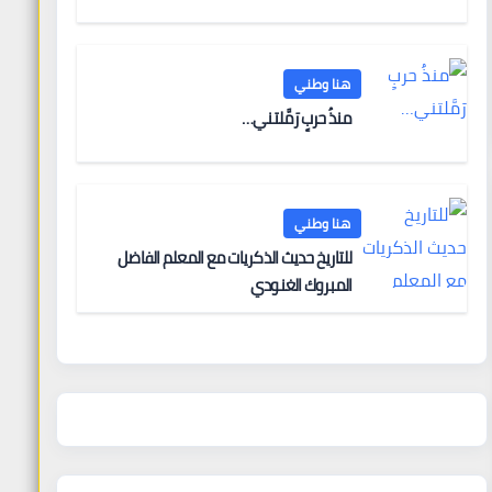
هنا وطني
منذُ حربٍ رَمَّلتني…
هنا وطني
للتاريخ حديث الذكريات مع المعلم الفاضل
المبروك الغنودي