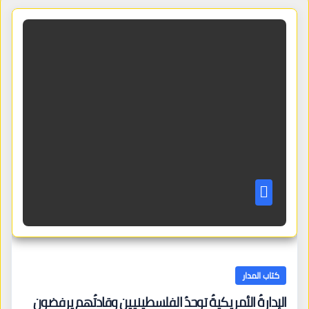
كتاب المدار
الإدارةُ الأمريكيةُ توحدُ الفلسطينيين وقادتُهم يرفضون