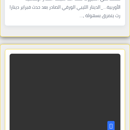
الأوربية…_الدينار الليبي الورقي الصادر بعد حدث فبراير دينارا
رث يتمزق بسهولة ،…