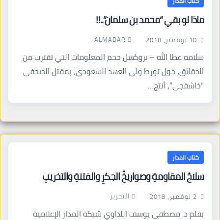
كتاب المدار
ماذا لو بقي “محمد بن سلمان”..!!
ALMADAR
10 نوفمبر، 2018
سلامه عطا الله – بروكسل حجم المعلومات التي تقترب من
الحقائق، حول تورط ولي العهد السعودي، بمقتل الصحفي
“خاشقجي”، أنتج…
كتاب المدار
سلاحُ المقاومةِ وصواريخُ الجكرِ والفتنةِ والتخريبِ
التحرير
2 نوفمبر، 2018
بقلم د. مصطفى يوسف اللداوي شبكة المدار الإعلامية