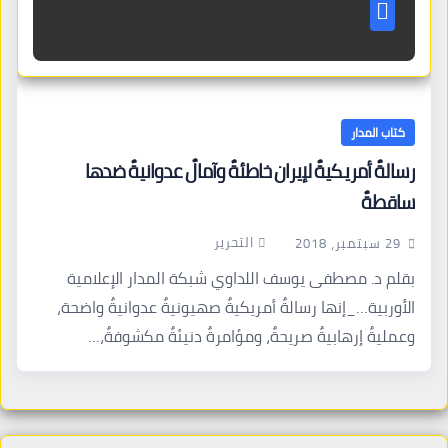
كتاب المدار
رسالةٌ أمريكيةٌ لإيران خاطئةٌ وآمالٌ عدوانيةٌ ضدها
ساقطةٌ
التحرير
29 سبتمبر، 2018
بقلم د. مصطفى يوسف اللداوي شبكة المدار الإعلامية
الأوربية…_إنها رسالةٌ أمريكيةٌ صهيونيةٌ عدوانيةٌ واضحة،
وعمليةٌ إرهابيةٌ صريحةٌ، ومؤامرةٌ دنيئةٌ مكشوفةٌ،…