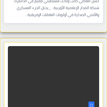
حسن العاصي كاتب وباحث فلسطيني مقيم في الدانمرك
شبكة المدار الإعلامية الأوربية…_يحتل الجزء العسكري
والأمني الصدارة في أولويات العلاقات الإفريقية…