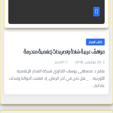
كتاب المدار
مواقفٌ عربيةٌ شاذةٌ وتصريحاتٌ إعلاميةٌ منحرفةٌ
التحرير
20 نوفمبر، 2018
بقلم د. مصطفى يوسف اللداوي شبكة المدار الإعلامية
الأوربية …_ هل نحن في آخر الزمان، إذ انقلبت أحوالنا وتبدلت
عاداتنا،…