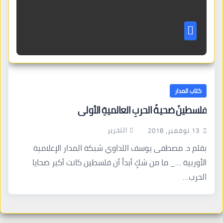
كتاب المدار
فلسطينُ ضحيةُ الحربِ العالميةِ الأولى
التحرير
13 نوفمبر، 2018
بقلم د. مصطفى يوسف اللداوي شبكة المدار الإعلامية
الأوربية …_ ما من شكٍ أبداً أن فلسطين كانت أكبر ضحايا
الحرب…