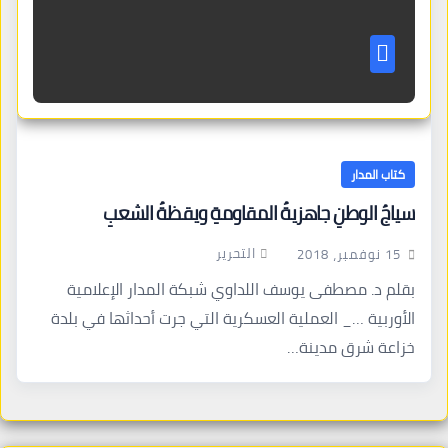
كتاب المدار
سياجُ الوطنِ جاهزيةُ المقاومةِ ويقظةُ الشعبِ
التحرير
15 نوفمبر، 2018
بقلم د. مصطفى يوسف اللداوي شبكة المدار الإعلامية
الأوربية …_ العملية العسكرية التي جرت أحداثها في بلدة
خزاعة شرق مدينة…