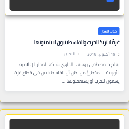
كتاب المدار
غزةُ لا تريدُ الحربَ والفلسطينيون لا يتمنونها
التحرير
19 أكتوبر، 2018
بقلم د. مصطفى يوسف اللداوي شبكة المدار الإعلامية
الأوربية…_مخطئٌ من يظن أن الفلسطينيين في قطاع غزة
يسعون للحرب أو يستعجلونها،…