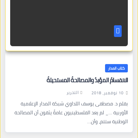
كتاب المدار
الانقسامُ المؤبدُ والمصالحةُ المستحيلةُ
التحرير
10 نوفمبر، 2018
بقلم د. مصطفى يوسف اللداوي شبكة المدار الإعلامية
الأوربية …_ لم يعد الفلسطينيون عامةً يثقون أن المصالحة
الوطنية ستتم، وأن…