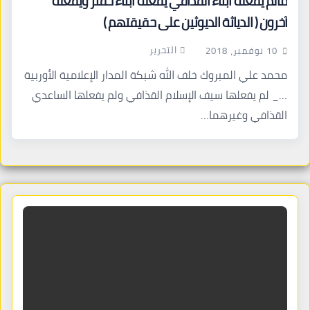
مالم يفعله أبناء القذافي يفعله أبناء حفتر ويفعله
آخرون ( الدياثة الديوثين على حقيقتهم )
التحرير
10 نوفمبر، 2018
محمد علي المبروك خلف الله شبكة المدار الإعلامية الأوربية
…_ لم يفعلها سيف الإسلام القذافي ولم يفعلها الساعدي
القذافي وغيرهما…