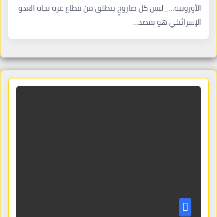
الأوروبية…_ليس كل صاروخٍ ينطلق من قطاع غزة تجاه العدو
الإسرائيلي هو بقصد…