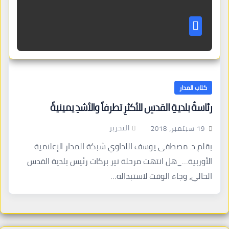
كتاب المدار
رئاسةُ بلديةِ القدسِ للأكثرِ تطرفاً والأشدِ يمينيةً
التحرير
19 سبتمبر، 2018
بقلم د. مصطفى يوسف اللداوي شبكة المدار الإعلامية
الأوربية…_هل انتهت مرحلة نير بركات رئيس بلدية القدس
الحالي، وجاء الوقت لاستبداله…