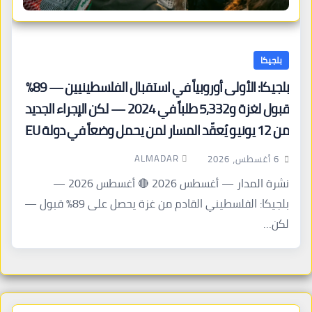
بلجيكا
بلجيكا: الأولى أوروبياً في استقبال الفلسطينيين — 89%
قبول لغزة و5,332 طلباً في 2024 — لكن الإجراء الجديد
من 12 يونيو يُعقّد المسار لمن يحمل وضعاً في دولة EU
أخرى
ALMADAR
6 أغسطس، 2026
نشرة المدار — أغسطس 2026 🔴 أغسطس 2026 —
بلجيكا: الفلسطيني القادم من غزة يحصل على 89% قبول —
لكن…