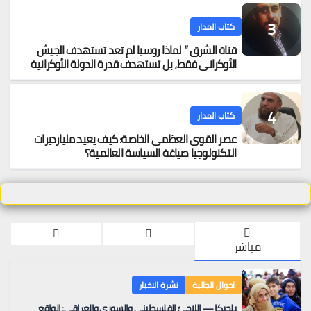
كتاب المدار
قناة الشرق ” لماذا روسيا لم تعد تستهدف الجيش
الأوكراني فقط، بل تستهدف قدرة الدولة الأوكرانية
على البقاء اقتصادياً
كتاب المدار
عصر القوى العظمى الخاصة: كيف يعيد مليارديرات
التكنولوجيا صياغة السياسة العالمية؟
مباشر
احوال الجالية
نشرة الاخبار
بلجيكا — اللاجئ الفلسطيني والسوري والعراقي: الواقع