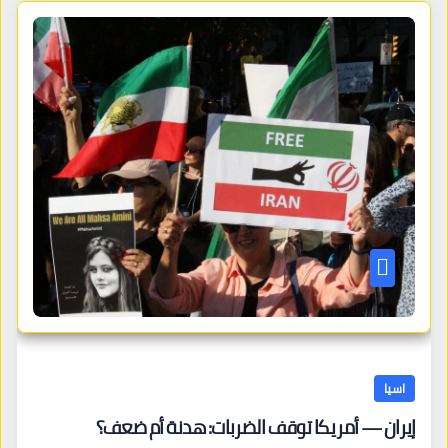
اسيا
إيران — أمريكا توقف الضربات: هدنة أم ضعف؟