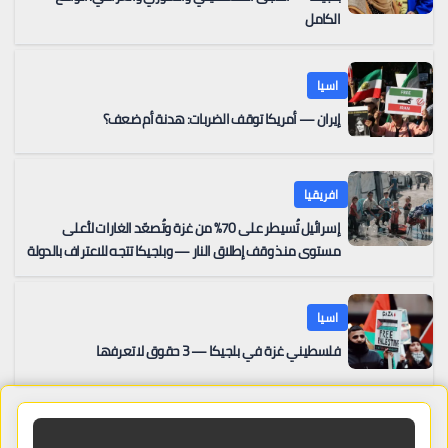
الكامل
اسيا
إيران — أمريكا توقف الضربات: هدنة أم ضعف؟
افريقيا
إسرائيل تُسيطر على 70% من غزة وتُصعّد الغارات لأعلى
مستوى منذ وقف إطلاق النار — وبلجيكا تتجه للاعتراف بالدولة
الفلسطينية بعد حل حماس جهازها الحاكم
اسيا
فلسطيني غزة في بلجيكا — 3 حقوق لا تعرفها