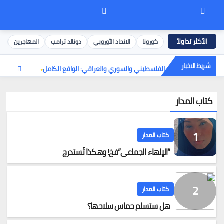
كورونا
الاتحاد الأوروبي
دونالد ترامب
المهاجرين
إ
شريط الاخبار
بلجيكا — اللاجئ الفلسطيني والسوري والعراقي: الواقع الكامل
كتاب المدار
كتاب المدار
“الإلهاء الجماعي”فخ! وهكذا تُستدرج
كتاب المدار
هل ستسلم حماس سلاحها؟