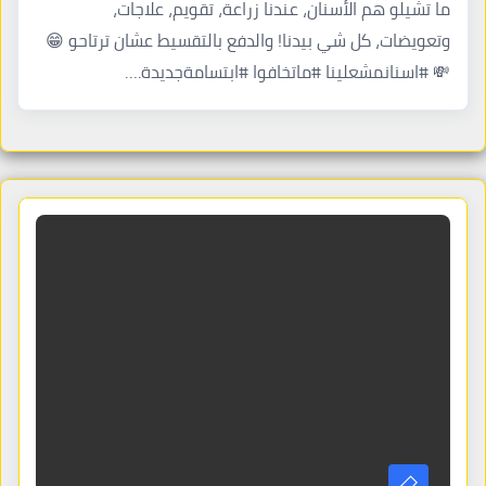
ما تشيلو هم الأسنان، عندنا زراعة، تقويم، علاجات،
وتعويضات، كل شي بيدنا! والدفع بالتقسيط عشان ترتاحو 😁
💸 #اسنانمشعلينا #ماتخافوا #ابتسامةجديدة.…