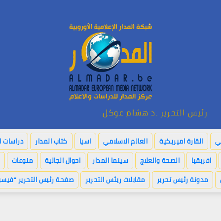
رئيس التحرير .د هشام عوكل
بي
القارة اميريكية
العالم الاسلامي
اسيا
كتاب المدار
دراسات ا
افريقيا
الصحة والعلاج
سينما المدار
احوال الجالية
منوعات
مدونة رئيس تحرير
مقابلات ريئس التحرير
صفحة رئيس التحرير “فيسب