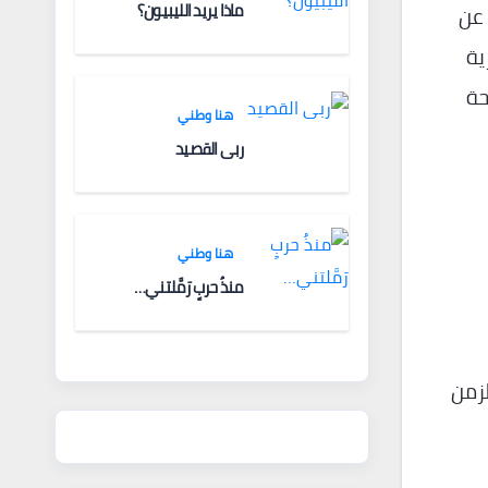
ماذا يريد الليبيون؟
Table Manners عن
ية
حة
هنا وطني
ربى القصيد
هنا وطني
منذُ حربٍ رَمَّلتني…
لزمن