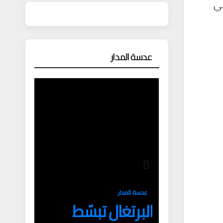
في
عدسة المدار
عدسة المدار
البرتغال تبسّط