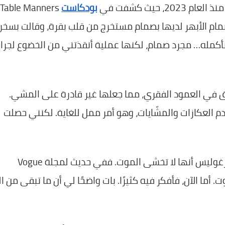
حيث كشفت في
بودكاست
مام الأبهر لديها بصمام مستخرج من قلب بقرة، وقالت بسخر
لب بأكمله… مجرد صمام، لكنها عملية أنقذتني من الخضوع لجرا
ابة بتضيق في العمود الفقري، مما جعلها غير قادرة على المشي.
 العكازات والمشّايات، وهو أمر ممل للغاية. لكنني حصلت
رغم ما تمرّ به من تحديات صحية، تؤكد ميريام مارغوليس أنها لا تخشى الموت. ففي حديث لمجلة Vogue
وت. أما الآن، فأفكر فيه كثيرًا. بات واضحًا لي أن ما تبقى من ا