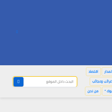
لمدار
اقتصاد
غرائب وعجائب
وك “
من نحن