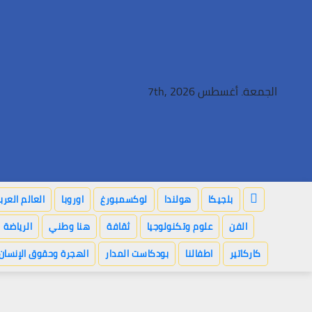
Ski
t
conten
الجمعة. أغسطس 7th, 2026
بلجيكا
هولندا
لوكسمبورغ
اوروبا
العالم العر
الفن
علوم وتكنولوجيا
ثقافة
هنا وطني
الرياضة
كاركاتير
اطفالنا
بودكاست المدار
الهجرة وحقوق الإنسان