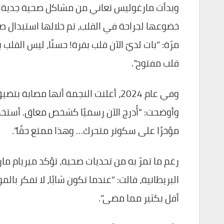
وبدأت مارغوليس تعاني من مشاكل صحية جدية منذ العام 2023، 
خضوعها لجراحة في القلب، تم خلالها استبدال ص
مرّة: “بات لديّ الآن قلب بقرة! حسنًا، ليس الق
قلب مفتوح”.
وفي عام 2024، أعلنت النجمة أنها مص
وأوضحت: “أُدرج الآن رسميًا كشخص معاق. أستخدم
مؤخرًا على سكوتر متحرك… وهذا ممتع حقًا”.
البريطانية، قالت: “عندما تكون شابًا، لا تفكر بالم
أقل بكثير مما مضى”.