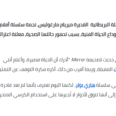
لة البريطانية القديرة ميريام مارغوليس، نجمة سلسلة أفلام
بها من وداع الحياة الفنية، بسبب تدهور حالتها الصحية، معلنة اعتزال
وقالت مارغوليس، البالغة من العمر 84 عامًا، في حديث لصحيفة Mirror: “أدرك أن الحياة قصيرة، وأعلم أنني
المقبلة، وربما أقرب من ذلك. أكره فكرة التوقف عن التمثيل
 في سلسلة
هاري بوتر
، لكنها اليوم تعترف بأنها لم تعد قادرة
إلى أنها تتوق لأدوار لا تُجبرها على استخدام الكرسي المتحر