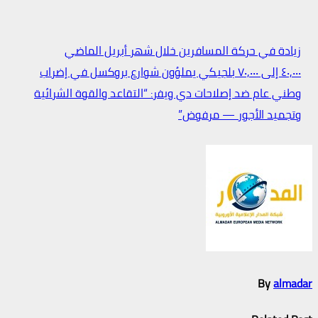
زيادة في حركة المسافرين خلال شهر أبريل الماضي
٤٠,٠٠٠ إلى ٧٠,٠٠٠ بلجيكي يملؤون شوارع بروكسل في إضراب
تصفّح
وطني عام ضد إصلاحات دي ويفر: “التقاعد والقوة الشرائية
المقالات
وتجميد الأجور — مرفوض”
By
almadar