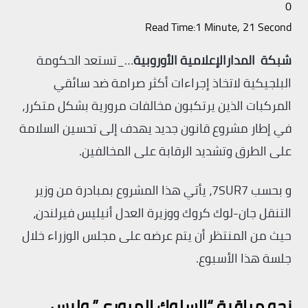
0
Read Time:
1 Minute, 21 Second
شبكة المدارالإعلامية الأوروبية
…_تستعد الحكومة
البلجيكية لاتخاذ إجراءات أكثر صرامة ضد سائقي
المركبات الذين يرتكبون مخالفات مرورية بشكل متكرر،
في إطار مشروع قانون جديد يهدف إلى تحسين السلامة
على الطرق وتشديد الرقابة على المخالفين.
و بحسب 7SUR7، يأتي هذا المشروع بمبادرة من وزير
التنقل جان-لوك كروك ووزيرة العدل أنيليس فيرلندن،
حيث من المنتظر أن يتم عرضه على مجلس الوزراء خلال
جلسة هذا الأسبوع.
نحو مراقبة “السلوك المروري” وليس