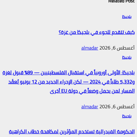
Related Post
بلجيكا
كيف تتقدم للجوء في بلجيكا من غزة؟
أغسطس 6, 2026
almadar
بلجيكا
بلجيكا: الأولى أوروبياً في استقبال الفلسطينيين — 89% قبول لغزة
و5,332 طلباً في 2024 — لكن الإجراء الجديد من 12 يونيو يُعقّد
المسار لمن يحمل وضعاً في دولة EU أخرى
أغسطس 6, 2026
almadar
بلجيكا
الحكومة الفيدرالية تستخدم المؤثرين لمكافحة خطاب الكراهية