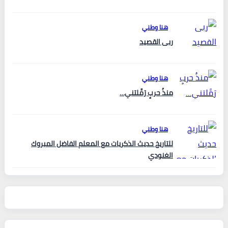
هنا وطني
ربى القصيد
هنا وطني
منذُ حربٍ رَمَّلتني…
هنا وطني
للتاريخ حديث الذكريات مع المعلم الفاضل المبروك
الغنودي