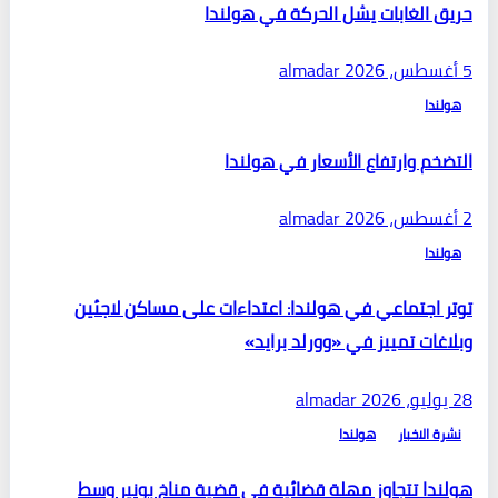
حريق الغابات يشل الحركة في هولندا
5 أغسطس، 2026
almadar
هولندا
التضخم وارتفاع الأسعار في هولندا
2 أغسطس، 2026
almadar
هولندا
توتر اجتماعي في هولندا: اعتداءات على مساكن لاجئين
وبلاغات تمييز في «وورلد برايد»
28 يوليو، 2026
almadar
نشرة الاخبار
هولندا
هولندا تتجاوز مهلة قضائية في قضية مناخ بونير وسط