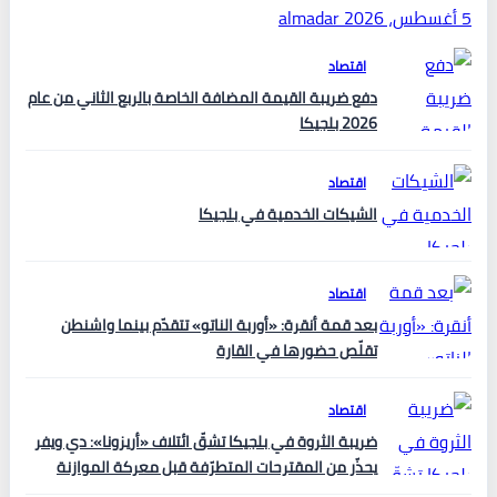
5 أغسطس، 2026
almadar
اقتصاد
دفع ضريبة القيمة المضافة الخاصة بالربع الثاني من عام
2026 بلجيكا
اقتصاد
الشيكات الخدمية في بلجيكا
اقتصاد
بعد قمة أنقرة: «أوربة الناتو» تتقدّم بينما واشنطن
تقلّص حضورها في القارة
اقتصاد
ضريبة الثروة في بلجيكا تشقّ ائتلاف «أريزونا»: دي ويفر
يحذّر من المقترحات المتطرّفة قبل معركة الموازنة