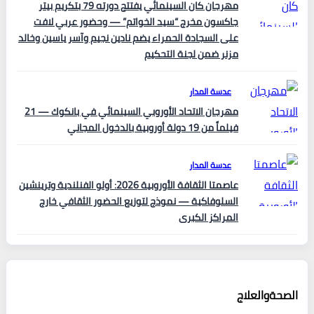
مهرجان كان السينمائي يفتتح دورته 79 بتكريم بيتر
جاكسون مخرج “سيد الخواتم” — وحضور عربي لافت
على السجادة الحمراء يضم نادين نجيم وآسر ياسين وخالد
مزنر ضمن لجنة التحكيم
عدسة المدار
مهرجان الاتحاد الأوروبي السينمائي في بانكوك — 21
فيلماً من 19 دولة أوروبية بالدخول المجاني
عدسة المدار
عاصمتا الثقافة الأوروبية 2026: أولو الفنلندية وترينشين
السلوفاكية — نموذج لتوزيع الحضور الثقافي خارج
المراكز الكبرى
الصحةوالعلاج