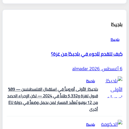
بلجيكا
بلجيكا
كيف تتقدم للجوء في بلجيكا من غزة؟
6 أغسطس، 2026
almadar
بلجيكا
بلجيكا: الأولى أوروبياً في استقبال الفلسطينيين — 89%
قبول لغزة و5,332 طلباً في 2024 — لكن الإجراء الجديد
من 12 يونيو يُعقّد المسار لمن يحمل وضعاً في دولة EU
أخرى
بلجيكا