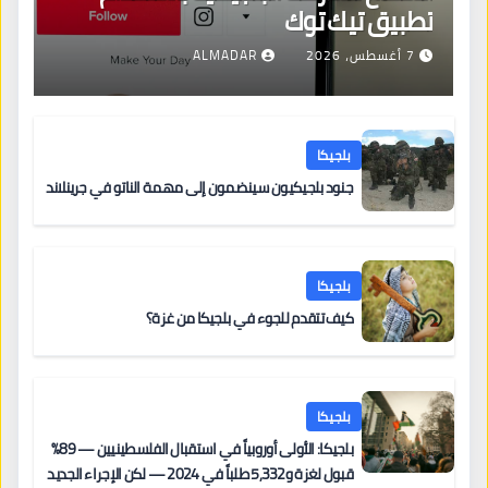
تطبيق تيك توك
7 أغسطس، 2026
ALMADAR
بلجيكا
جنود بلجيكيون سينضمون إلى مهمة الناتو في جرينلاند
بلجيكا
كيف تتقدم للجوء في بلجيكا من غزة؟
بلجيكا
بلجيكا: الأولى أوروبياً في استقبال الفلسطينيين — 89%
قبول لغزة و5,332 طلباً في 2024 — لكن الإجراء الجديد