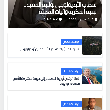
الخطاب الأيديولوجي لولاية الفقيه ـ
البنية الفكرية وآليات التعبئة
6 أغسطس، 2026
ALMADAR
دراسات المدار
سباق المسيّرات وتطور الأسلحة بين أوروبا وروسيا
دراسات المدار
لماذا ترفض أوروبا الانضمام إلى دورية مشتركة لتأمين
الملاحة البحرية؟
دراسات المدار