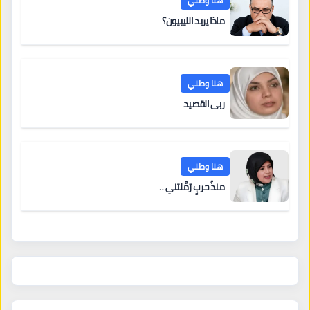
هنا وطني
ماذا يريد الليبيون؟
هنا وطني
ربى القصيد
هنا وطني
منذُ حربٍ رَمَّلتني…