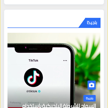
بلجيكا
بلجيكا
السماح للشرطة البلجيكية باستخدام