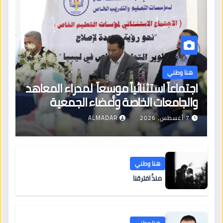
هنا وطني
اجتماعاً استثنائياً موسعاً لمدراء المعاهد
والجامعات الخاصة وأعضاء الجمعية
العمومية للنقابة العامة لمؤسسات
7 أغسطس، 2026
ALMADAR
التعليم والتدريب الخاص في ليبيا
هنا وطني
منذُ افترقنا