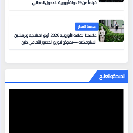
فيلماً من 19 دولة أوروبية بالدخول المجاني
عدسة المدار
عاصمتا الثقافة الأوروبية 2026: أولو الفنلندية وترينشين
السلوفاكية — نموذج لتوزيع الحضور الثقافي خارج
المراكز الكبرى
الصحةوالعلاج