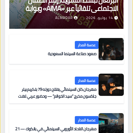
البرتغال تبسّط التسوية: رقم الضمان
الاجتماعي تلقائياً عبر «AIMA» وبوابة
جديدة لتجديد الإقامات
14 يوليو، 2026
ALMADAR
عدسة المدار
صعود صناعة السينما السعودية
عدسة المدار
مهرجان كان السينمائي يفتتح دورته 79 بتكريم بيتر
جاكسون مخرج “سيد الخواتم” — وحضور عربي لافت
على السجادة الحمراء يضم نادين نجيم وآسر ياسين وخالد
مزنر ضمن لجنة التحكيم
عدسة المدار
مهرجان الاتحاد الأوروبي السينمائي في بانكوك — 21