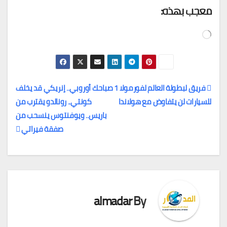
معجب بهذه:
جاري
التحميل…
فريق لبطولة العالم لفورمولا 1
صباحك أوروبي.. إنريكي قد يخلف
للسيارات لن يتفاوض مع هولاندا
كونتي.. رونالدو يقترب من
تصفّح
باريس.. ويوفنتوس ينسحب من
المقالات
صفقة فيراتي
almadar
By