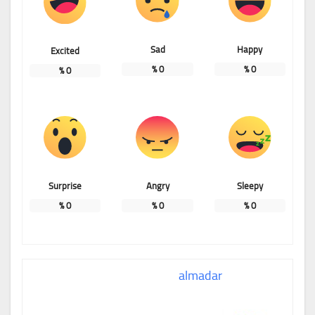
Sad
Happy
Excited
%
0
%
0
%
0
Surprise
Angry
Sleepy
%
0
%
0
%
0
almadar