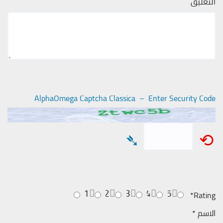
التعليق
AlphaOmega Captcha Classica – Enter Security Code
➴
⟲
1
2
3
4
5
*
Rating
الاسم
*