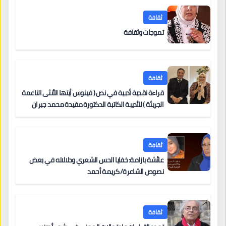
ثقافة
تموجات وثقافة
ثقافة
قراءة نقدية أدبية في نص ( فينوس أيتها الأنثى الناعمة
الجريئة ) للأديبة الكاتبة الدكتورة مفيدة محمد جبران
ثقافة
عائشة بازامة: خفايا الحس الشعري ودلالاته في بعض
نصوص الشاعرة/ كريمة أحمد
ثقافة