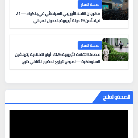
عدسة المدار
مهرجان الاتحاد الأوروبي السينمائي في بانكوك — 21
فيلماً من 19 دولة أوروبية بالدخول المجاني
عدسة المدار
عاصمتا الثقافة الأوروبية 2026: أولو الفنلندية وترينشين
السلوفاكية — نموذج لتوزيع الحضور الثقافي خارج
المراكز الكبرى
الصحةوالعلاج