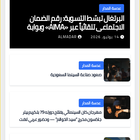
عدسة المدار
البرتغال تبسّط التسوية: رقم الضمان
الاجتماعي تلقائياً عبر «AIMA» وبوابة
جديدة لتجديد الإقامات
14 يوليو، 2026
ALMADAR
عدسة المدار
صعود صناعة السينما السعودية
عدسة المدار
مهرجان كان السينمائي يفتتح دورته 79 بتكريم بيتر
جاكسون مخرج “سيد الخواتم” — وحضور عربي لافت
على السجادة الحمراء يضم نادين نجيم وآسر ياسين وخالد
مزنر ضمن لجنة التحكيم