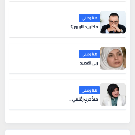
هنا وطني
ماذا يريد الليبيون؟
هنا وطني
ربى القصيد
هنا وطني
منذُ حربٍ رَمَّلتني…