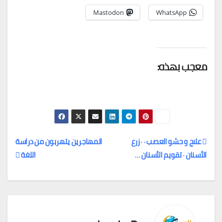
Mastodon
WhatsApp
معجب بهذه:
علاج و حشو العصب · · زرع
المهاجرين يتهربون من دراسة
الأسنان · تقويم الأسنان …
اللغة
تصفّح
المقالات