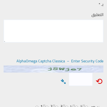
بـ
*
التعليق
AlphaOmega Captcha Classica – Enter Security Code
➴
⟲
1
2
3
4
5