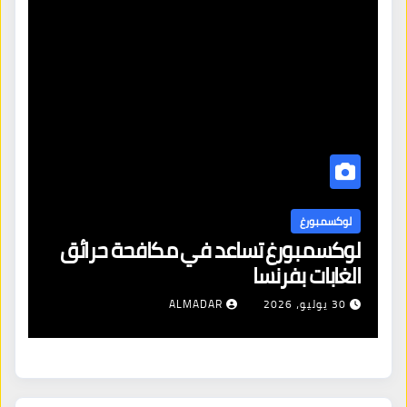
لوكسمبورغ
ل
لوكسمبورغ تساعد في مكافحة حرائق
اف
الغابات بفرنسا
ال
شن
30 يوليو، 2026
ALMADAR
ال