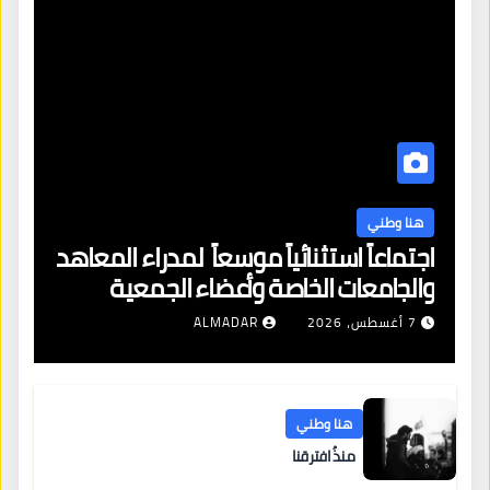
هنا وطني
اجتماعاً استثنائياً موسعاً لمدراء المعاهد
والجامعات الخاصة وأعضاء الجمعية
العمومية للنقابة العامة لمؤسسات
7 أغسطس، 2026
ALMADAR
التعليم والتدريب الخاص في ليبيا
هنا وطني
منذُ افترقنا