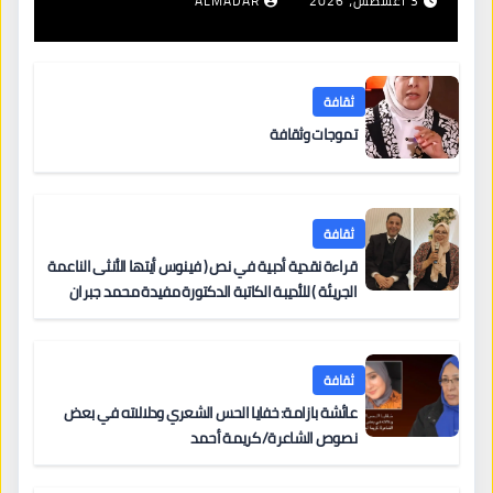
3 أغسطس، 2026
ALMADAR
ثقافة
تموجات وثقافة
ثقافة
قراءة نقدية أدبية في نص ( فينوس أيتها الأنثى الناعمة
الجريئة ) للأديبة الكاتبة الدكتورة مفيدة محمد جبران
ثقافة
عائشة بازامة: خفايا الحس الشعري ودلالاته في بعض
نصوص الشاعرة/ كريمة أحمد