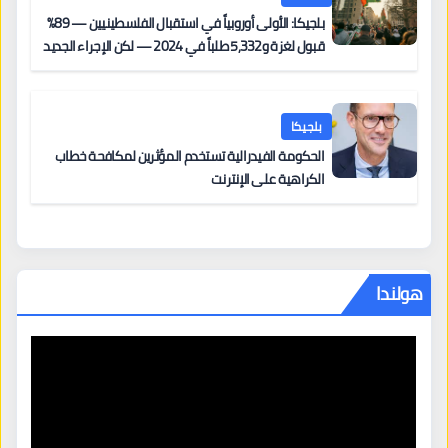
بلجيكا: الأولى أوروبياً في استقبال الفلسطينيين — 89%
قبول لغزة و5,332 طلباً في 2024 — لكن الإجراء الجديد
من 12 يونيو يُعقّد المسار لمن يحمل وضعاً في دولة EU
أخرى
بلجيكا
الحكومة الفيدرالية تستخدم المؤثرين لمكافحة خطاب
الكراهية على الإنترنت
هولندا