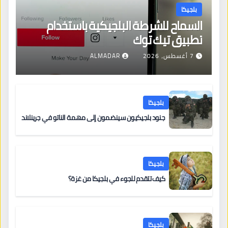
بلجيكا
السماح للشرطة البلجيكية باستخدام
تطبيق تيك توك
7 أغسطس، 2026
ALMADAR
بلجيكا
جنود بلجيكيون سينضمون إلى مهمة الناتو في جرينلاند
بلجيكا
كيف تتقدم للجوء في بلجيكا من غزة؟
بلجيكا