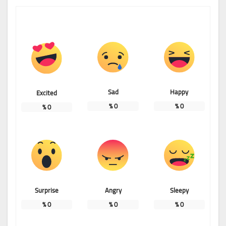
Sad
Happy
Excited
%
0
%
0
%
0
Surprise
Angry
Sleepy
%
0
%
0
%
0