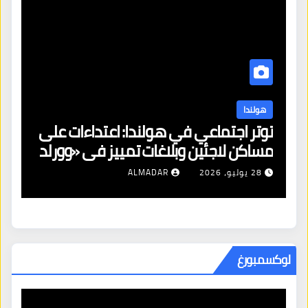
هولندا
توتر اجتماعي في هولندا: اعتداءات على
ه
مساكن لاجئين وبلاغات تمييز في «وورلد
ال
برايد»
28 يوليو، 2026
ALMADAR
لوكسمبورغ