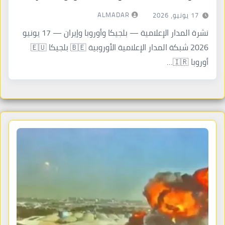
أسواق متقلبة. (3) انهيار الاتفاق
ALMADAR
17 يونيو، 2026
نشرة المدار الإعلامية — بلجيكا وأوروبا وإيران — 17 يونيو
2026 شبكة المدار الإعلامية الأوروبية 🇧🇪 بلجيكا 🇪🇺
أوروبا 🇮🇷…