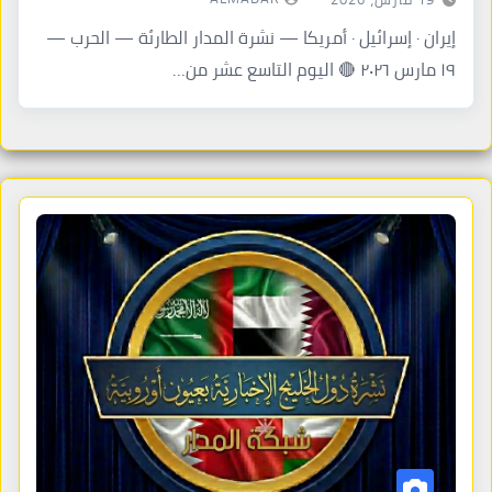
إيران · إسرائيل · أمريكا — نشرة المدار الطارئة — الحرب —
١٩ مارس ٢٠٢٦ 🔴 اليوم التاسع عشر من…