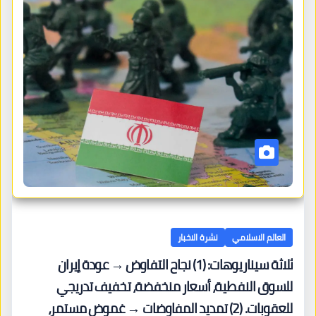
العالم الاسلامي
نشرة الاخبار
ثلاثة سيناريوهات: (1) نجاح التفاوض → عودة إيران
للسوق النفطية، أسعار منخفضة، تخفيف تدريجي
للعقوبات. (2) تمديد المفاوضات → غموض مستمر،