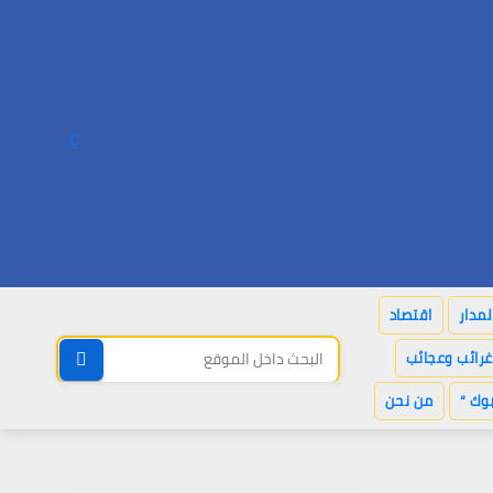
لمدار
اقتصاد
غرائب وعجائب
وك “
من نحن