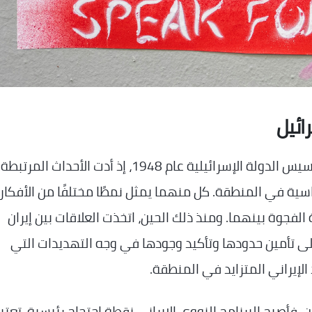
ائيل
تعود جذور الصراع بين إيران وإسرائيل إلى فترة تأسيس الدولة الإسرائيلية عام 1948، إذ أدت الأحدا
اسية في المنطقة. كل منهما يمثل نمطًا مختلفًا من الأفكار
لفجوة بينهما. ومنذ ذلك الحين، اتخذت العلاقات بين إيران
ى تأمين حدودها وتأكيد وجودها في وجه التهديدات التي
الإيراني المتزايد في المنطقة.
ن، فأصبح البرنامج النووي الإيراني نقطة احتجاج رئيسية. تعتبر