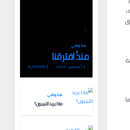
ف
حق
هنا وطني
منذُ افترقنا
ة
5 أغسطس، 2026
ALMADAR
هنا وطني
ما
ماذا يريد الليبيون؟