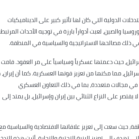
دخلات الدولية التي كان لها تأثير كبير على الديناميكيات
روسيا والصين، لعبت أدواراً بارزة في توجيه الأحداث المرتبط
 في ذلك مصالحها الاستراتيجية والسياسية في المنطقة.
إسرائيل، حيث دعمتها عسكرياً وسياسياً على مر العقود. قامت
رائيل، مما مكنها من تعزيز قوتها العسكرية. كما أن إيران، 
 في مجالات متعددة، بما في ذلك التعاون العسكري
يقتصر على النزاع الثنائي بين إيران وإسرائيل، بل يمتد إلى
قة، حيث سعت إلى تعزيز علاقاتها الاقتصادية والسياسية مع
لتي تهدف إلى تعزيز البنية التحتية والتجارة. أثرت هذه التدخ