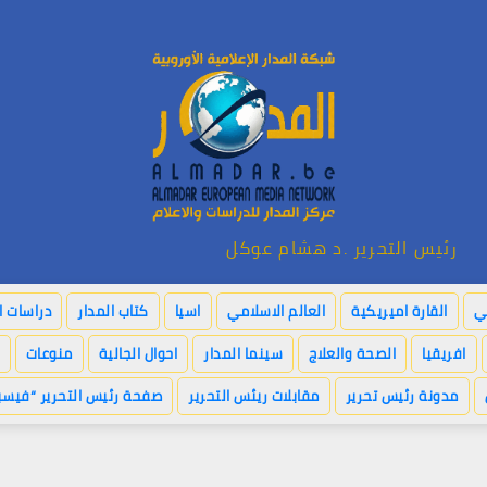
رئيس التحرير .د هشام عوكل
بي
القارة اميريكية
العالم الاسلامي
اسيا
كتاب المدار
دراسات ا
افريقيا
الصحة والعلاج
سينما المدار
احوال الجالية
منوعات
مدونة رئيس تحرير
مقابلات ريئس التحرير
صفحة رئيس التحرير “فيسب