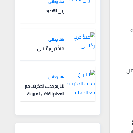
هنا وطني
ربى القصيد
ة
هنا وطني
منذُ حربٍ رَمَّلتني…
من
هنا وطني
للتاريخ حديث الذكريات مع
المعلم الفاضل المبروك
الغنودي
لات