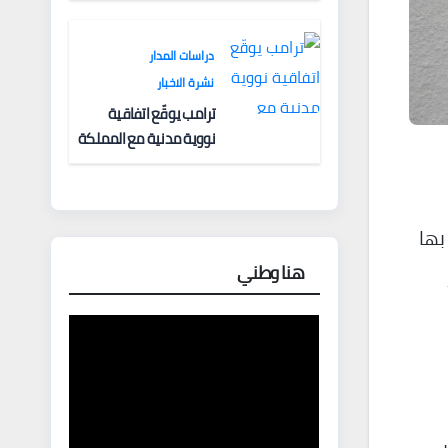
دراسات المدار
نشرة الاخبار
ترامب يوقّع اتفاقية
نووية مدنية مع المملكة
العربية السعودية في
“انتصار دبلوماسي كبير”
— وباكستان تطلب 10
ث المرتبطة بها
مليارات دولار مقابل
وساطتها في إيران
هنا وطني