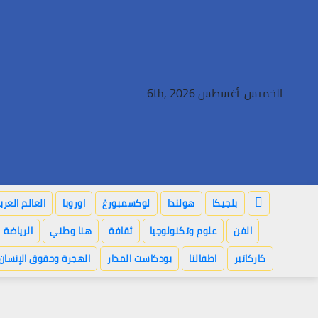
Ski
t
conten
الخميس. أغسطس 6th, 2026
بلجيكا
هولندا
لوكسمبورغ
اوروبا
العالم العر
الفن
علوم وتكنولوجيا
ثقافة
هنا وطني
الرياضة
كاركاتير
اطفالنا
بودكاست المدار
الهجرة وحقوق الإنسان