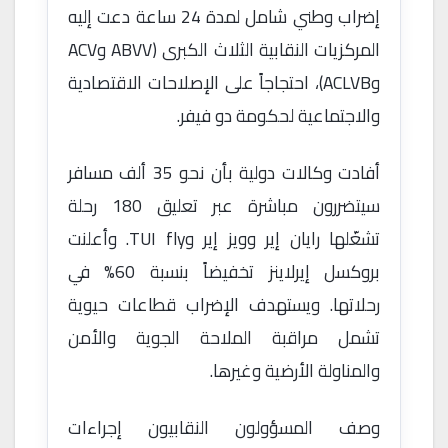
إضراب وطني شامل لمدة 24 ساعة دعت إليه
المركزيات النقابية الثلاث الكبرى (ABVV وACV
وACLVB)، احتجاجاً على الإصلاحات الاقتصادية
والاجتماعية لحكومة دو فيفر.
أفادت وكالات دولية بأن نحو 35 ألف مسافر
سيتضررون مباشرة عبر تعليق 180 رحلة
تشغّلها رايان إير وويز إير وTUI fly. وأعلنت
بروكسل إيرلاينز تخفيضاً بنسبة 60% في
رحلاتها. ويستهدف الإضراب قطاعات حيوية
تشمل مراقبة الملاحة الجوية والأمن
والمناولة الأرضية وغيرها.
وصف المسؤولون النقابيون إجراءات