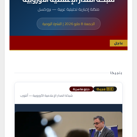
منصّة إخبارية تحليلية عربية — بروكسل
الجمعة 8 مايو 2026 | النشرة اليومية
عاجل
بلجيكا
🇧🇪 بلجيكا
دبلوماسية
شبكة المدار الإعلامية الأوروبية — أنتورب