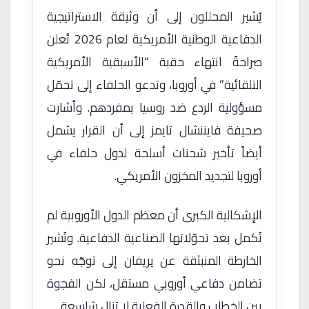
يُشير المحللون إلى أن وثيقة الاستراتيجية
الدفاعية الوطنية الأمريكية لعام 2026 تُعلن
صراحةً انتهاء حقبة “الأسبقية الأمريكية
التلقائية” في أوروبا، وتدعو الحلفاء إلى تحمّل
مسؤولية الردع ضد روسيا بمفردهم. وأشارت
صحيفة فايننشال تايمز إلى أن القرار يشمل
أيضاً تأخير شحنات أسلحة لدول حلفاء في
أوروبا لتجديد المخزون الأمريكي.
الإشكالية الكبرى أن معظم الدول الأوروبية لم
تُكمل بعد تحوّلاتها الصناعية الدفاعية. وتُشير
الخارطة المنبثقة عن يريفان إلى توجّه نحو
تضامن دفاعي أوروبي مستقل، لكن الفجوة
بين الخطاب والقدرة الفعلية لا تزال شاسعة.