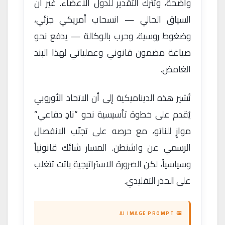
واضحة، وتترك التقدير للدول الأعضاء. غير أن
السياق الحالي — انسحاب أمريكي جزئي،
وضغوط روسية، وحرب بالوكالة — يدفع نحو
صياغة مضمون قانوني وعملياتي لهذا البند
الغامض.
تُشير هذه الديناميكية إلى أن الاتحاد الأوروبي
يُقدم على خطوة تأسيسية نحو “نادٍ دفاعي”
موازٍ للناتو، مع حرصه على تجنّب الانفصال
الرسمي عن واشنطن. المسار شائك قانونياً
وسياسياً، لكن الضرورة الاستراتيجية باتت تتغلب
على الحذر التقليدي.
🖼 AI IMAGE PROMPT