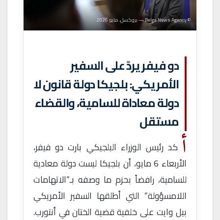
© Belga News Agency — بروكسل، مايو 2026
دو فيفر يردّ على السفير
الأمريكي: بلجيكا دولة قانون لا
دولة معاداة للسامية، والقضاء
مستقل
أ
كد رئيس الوزراء البلجيكي بارت دو فيفر،
الأربعاء 6 مايو، أن بلجيكا ليست دولة معادية
للسامية، رافضاً بحزم ما وصفه بـ”الاتهامات
اللامسؤولة” التي أطلقها السفير الأمريكي
بيل وايت على خلفية قضية الختان في أنتورب.