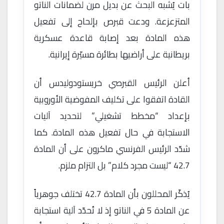
بات يُشبه البحث عن بديل مرن لضمانات الناتو
المتزعزعة. ودعت قبرص بإلحاح إلى تفعيل
هذه المادة بعد إصابة قاعدة عسكرية
بريطانية على أراضيها بطائرة مسيّرة إيرانية.
أعلن الرئيس القبرصي خريستودوليدس أن
القادة اتفقوا على تكليف المفوضية الأوروبية
بإعداد “مخطط تشغيلي” لتحديد آليات
الاستجابة في حال تفعيل هذه المادة. كما
شدّد الرئيس الفرنسي ماكرون على أن المادة
42.7 “ليست مجرد كلام” بل التزام ملزم.
يُذكّر المحللون بأن المادة 42.7 تختلف جوهرياً
عن المادة 5 في الناتو إذ لا تُحدّد آلية استجابة