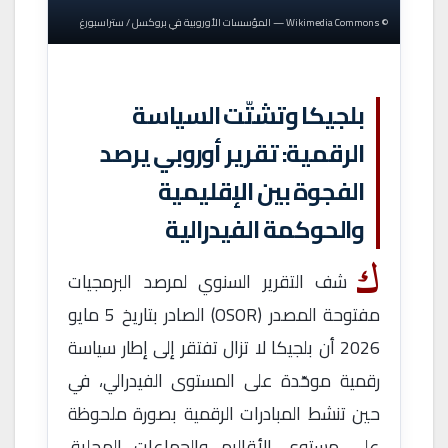
© Wikimedia Commons — المؤسسات الأوروبية في بروكسل / ستراسبورغ
بلجيكا وتشتّت السياسة
الرقمية: تقرير أوروبي يرصد
الفجوة بين الإقليمية
والحوكمة الفيدرالية
ك
شف التقرير السنوي لمرصد البرمجيات
مفتوحة المصدر (OSOR) الصادر بتاريخ 5 مايو
2026 أن بلجيكا لا تزال تفتقر إلى إطار سياسة
رقمية موحّدة على المستوى الفيدرالي، في
حين تنشط المبادرات الرقمية بصورة ملحوظة
على مستوى الأقاليم والجماعات المحلية.