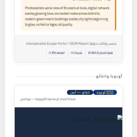
Photorealistic aerial view of Brussels at dusk, digital network
overlay glowing blue, connected nodes across districts,
modern government buildings visible, city lights beginning
to glow, no text or logos, 4K quality.
بحسب وكالات دولية: Interoperable Europe Portal / OSOR Report
نشرة الاخبار (53602)
بلجيكا (1)
اقتصاد (139)
أوروبا والناتو
🇪🇺 أوروبا
الناتو — أمن
شبكة المدار الإعلامية الأوروبية — بروكسل