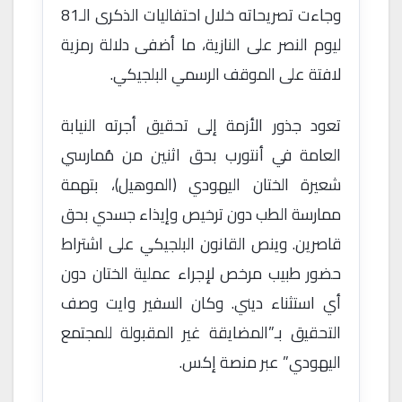
وجاءت تصريحاته خلال احتفاليات الذكرى الـ81
ليوم النصر على النازية، ما أضفى دلالة رمزية
لافتة على الموقف الرسمي البلجيكي.
تعود جذور الأزمة إلى تحقيق أجرته النيابة
العامة في أنتورب بحق اثنين من مُمارسي
شعيرة الختان اليهودي (الموهيل)، بتهمة
ممارسة الطب دون ترخيص وإيذاء جسدي بحق
قاصرين. وينص القانون البلجيكي على اشتراط
حضور طبيب مرخص لإجراء عملية الختان دون
أي استثناء ديني. وكان السفير وايت وصف
التحقيق بـ”المضايقة غير المقبولة للمجتمع
اليهودي” عبر منصة إكس.