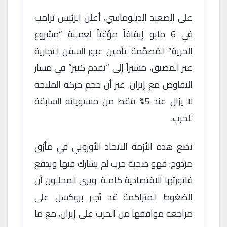
على الصعيد الدبلوماسي، أعلن الرئيس ترامب
في 6 مايو إيقافاً مؤقتاً لعملية “مشروع
الحرية” المُصمَّمة لتأمين عبور السفن التجارية
عبر المضيق، مشيراً إلى “تقدم كبير” في مسار
التفاوض مع إيران. غير أن حجم حركة الملاحة
لا يزال عند 5% فقط من مستوياته السابقة
للحرب.
تضع هذه الأزمة الاتحاد الأوروبي في مأزق
مزدوج: فهو ضحية حرب لم يشارك فيها ويدفع
فاتورتها الاقتصادية كاملة. ويرى المحللون أن
الضغوط المتراكمة قد تُجبر بروكسل على
مراجعة مواقفها من الحرب على إيران، مع ما