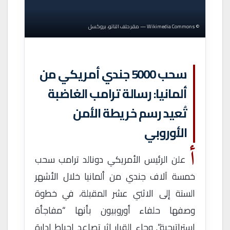
© Wikimedia Commons — مقر حلف الناتو، بروكسل
سحب 5000 جندي أمريكي من
ألمانيا: رسالة ترامب الغاضبة
تُعيد رسم خريطة الأمن
الأوروبي
أ
علن الرئيس الأمريكي دونالد ترامب سحب
خمسة آلاف جندي من ألمانيا خلال الأشهر
الستة إلى الاثني عشر المقبلة، في خطوة
وصفها حلفاء أوروبيون بأنها “مفاجأة
استراتيجية”. وجاء القرار إثر تصاعد إحباط إدارة