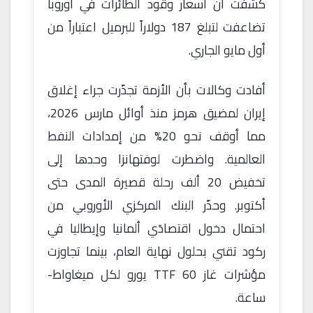
كشفت أن أسعار وقود الطائرات في أوروبا
تضاعفت لتبلغ 187 دولاراً للبرميل اعتباراً من
أول مايو الجاري.
أفادت وكالات بأن الأزمة تجذّرت جراء إغلاق
إيران لمضيق هرمز منذ أوائل مارس 2026،
مما أوقف نحو 20% من إمدادات النفط
العالمية. واضطرت لوفتهانزا وحدها إلى
تخفيض 20 ألف رحلة قصيرة المدى حتى
أكتوبر. وحذّر البنك المركزي الأوروبي من
احتمال دخول اقتصادَي ألمانيا وإيطاليا في
ركود تقني بحلول نهاية العام، بينما تجاوزت
مؤشرات غاز TTF 60 يورو لكل ميغاواط-
ساعة.