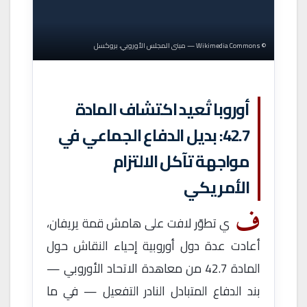
© Wikimedia Commons — مبنى المجلس الأوروبي، بروكسل
أوروبا تُعيد اكتشاف المادة
42.7: بديل الدفاع الجماعي في
مواجهة تآكل الالتزام
الأمريكي
ف
ي تطوّر لافت على هامش قمة يريفان،
أعادت عدة دول أوروبية إحياء النقاش حول
المادة 42.7 من معاهدة الاتحاد الأوروبي —
بند الدفاع المتبادل النادر التفعيل — في ما