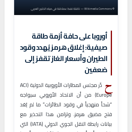
© Wikimedia Commons — ناقلة نفط عملاقة في مياه الخليج العربي
أوروبا على حافة أزمة طاقة
صيفية: إغلاق هرمز يُهدد وقود
الطيران وأسعار الغاز تقفز إلى
ضعفين
ح
ذّر مجلس المطارات الأوروبية الدولية (ACI
Europe) من أن الاتحاد الأوروبي سيواجه
“شحاً منهجياً في وقود الطائرات” ما لم يُعَد
فتح مضيق هرمز. وتزامن هذا التحذير مع
بيانات رابطة النقل الجوي الدولي (IATA) التي