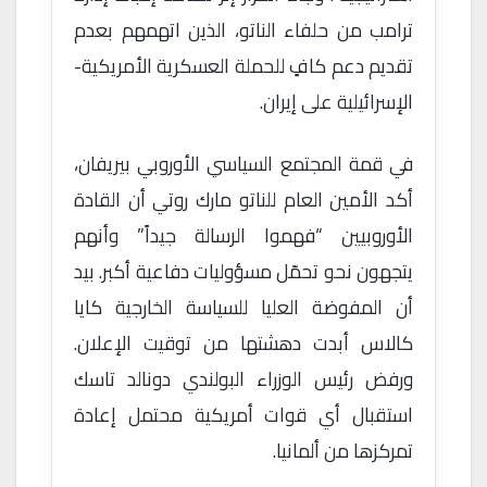
ترامب من حلفاء الناتو، الذين اتهمهم بعدم
تقديم دعم كافٍ للحملة العسكرية الأمريكية-
الإسرائيلية على إيران.
في قمة المجتمع السياسي الأوروبي بيريفان،
أكد الأمين العام للناتو مارك روتي أن القادة
الأوروبيين “فهموا الرسالة جيداً” وأنهم
يتجهون نحو تحمّل مسؤوليات دفاعية أكبر. بيد
أن المفوضة العليا للسياسة الخارجية كايا
كالاس أبدت دهشتها من توقيت الإعلان.
ورفض رئيس الوزراء البولندي دونالد تاسك
استقبال أي قوات أمريكية محتمل إعادة
تمركزها من ألمانيا.