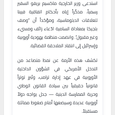
استدعى وزير الخارجية ماكسيم بريفو السفير
رسمياً، مذكّراً إياه بأحكام اتفاقية فيينا
للعلاقات الدبلوماسية، ومؤكداً أن “وصف
بلجيكا بمعاداة السامية ادّعاء زائف ومسيء
وغير مقبول”. وانضمت منظمة يهودية أوروبية
وإسرائيل إلى انتقاد الملاحقة القضائية.
تكشف هذه الأزمة عن نمط متصاعد من
التدخل الأمريكي في الشؤون الداخلية
الأوروبية في عهد إدارة ترامب، وتُبرز توتراً
قانونياً حقيقياً بين سيادة القانون الوطني
وحرية الممارسة الدينية — جدل يواجه دولاً
أوروبية عديدة وسيضعها أمام ضغوط مماثلة
مستقبلاً.