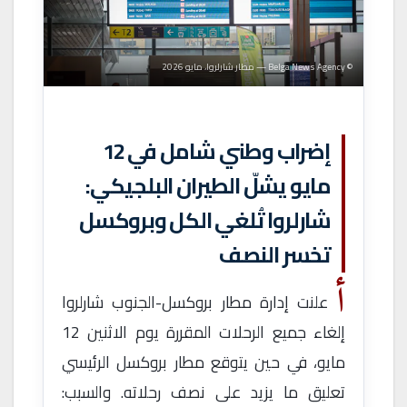
© Belga News Agency — مطار شارلروا، مايو 2026
إضراب وطني شامل في 12
مايو يشلّ الطيران البلجيكي:
شارلروا تُلغي الكل وبروكسل
تخسر النصف
أ
علنت إدارة مطار بروكسل-الجنوب شارلروا
إلغاء جميع الرحلات المقررة يوم الاثنين 12
مايو، في حين يتوقع مطار بروكسل الرئيسي
تعليق ما يزيد على نصف رحلاته. والسبب: