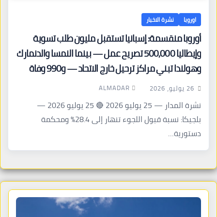
اوروبا
نشرة الاخبار
أوروبا منقسمة: إسبانيا تستقبل مليون طلب تسوية
وإيطاليا 500,000 تصريح عمل — بينما النمسا والدنمارك
وهولندا تبني مراكز ترحيل خارج الاتحاد — و990 وفاة
في المتوسط في ثلاثة أشهر
ALMADAR
26 يوليو، 2026
نشرة المدار — 25 يوليو 2026 🔴 25 يوليو 2026 —
بلجيكا: نسبة قبول اللجوء تنهار إلى 28.4% ومحكمة
دستورية…