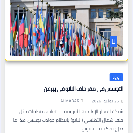
اوروبا
التجسس في مقر حلف الناتو في بيرغن
ALMADAR
26 يوليو، 2026
شبكة المدار الإعلامية الأوروبية …_تواجه منظمات مثل
حلف شمال الأطلسي (الناتو) بانتظام حوادث تجسس. هذا ما
صرّح به كينيث لاسوين،…