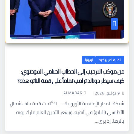
القارة اميريكية
اوروبا
من موكب الترحيب إلى الخطاب الختامي الفوضوي:
كيف سيطر دونالد ترامب تماماً على قمة الناتو هذه؟
ALMADAR
9 يوليو، 2026
شبكة المدار الإعلامية الأوروبية …_اختُتمت قمة حلف شمال
الأطلسي (الناتو) في أنقرة. ويشعر الأمين العام مارك روته
بالرضا، إذ يرى…