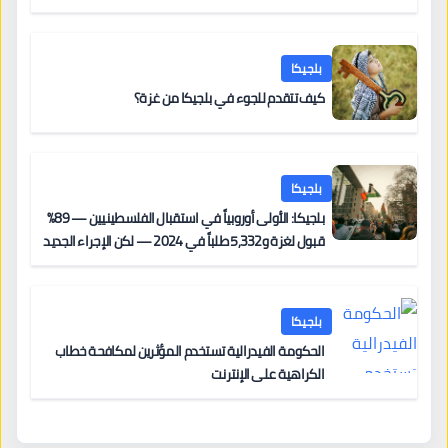
بلجيكا
كيف تتقدم للجوء في بلجيكا من غزة؟
بلجيكا
بلجيكا: الأولى أوروبياً في استقبال الفلسطينيين — 89%
قبول لغزة و5,332 طلباً في 2024 — لكن الإجراء الجديد
من 12 يونيو يُعقّد المسار لمن يحمل وضعاً في دولة EU
أخرى
بلجيكا
الحكومة الفيدرالية تستخدم المؤثرين لمكافحة خطاب
الكراهية على الإنترنت