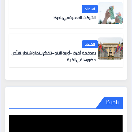
اقتصاد
الشيكات الخدمية في بلجيكا
اقتصاد
بعد قمة أنقرة: «أوربة الناتو» تتقدّم بينما واشنطن تقلّص
حضورها في القارة
بلجيكا