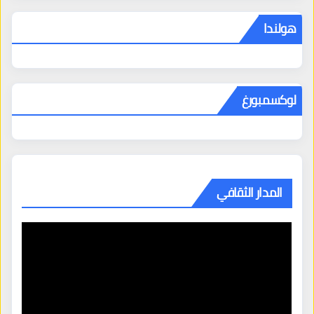
هولندا
لوكسمبورغ
المدار الثقافي