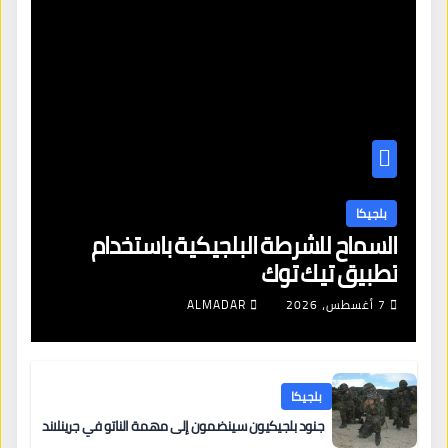
بلجيكا
السماح للشرطة البلجيكية باستخدام
تطبيق تيك توك
7 أغسطس، 2026
ALMADAR
بلجيكا
جنود بلجيكيون سينضمون إلى مهمة الناتو في جرينلاند