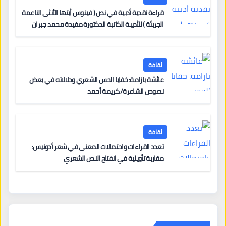
قراءة نقدية أدبية في نص ( فينوس أيتها الأنثى الناعمة
الجريئة ) للأديبة الكاتبة الدكتورة مفيدة محمد جبران
ثقافة
عائشة بازامة: خفايا الحس الشعري ودلالاته في بعض
نصوص الشاعرة/ كريمة أحمد
ثقافة
تعدد القراءات واحتمالات المعنى في شعر أدونيس:
مقاربة تأويلية في انفتاح النص الشعري