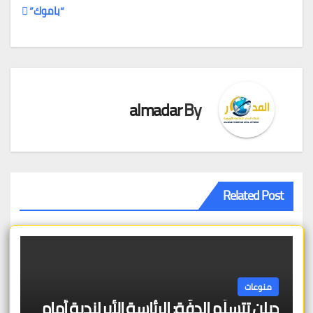
تصفّح
“باموك”
المقالات
almadar
By
Related Post
منوعات
دبلن تتسلّم الدفّة: الرئاسة الأيرلندية أمام