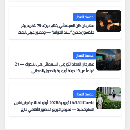
عدسة المدار
مهرجان كان السينمائي يفتتح دورته 79 بتكريم بيتر
جاكسون مخرج “سيد الخواتم” — وحضور عربي لافت
على السجادة الحمراء يضم نادين نجيم وآسر ياسين وخالد
مزنر ضمن لجنة التحكيم
عدسة المدار
مهرجان الاتحاد الأوروبي السينمائي في بانكوك — 21
فيلماً من 19 دولة أوروبية بالدخول المجاني
عدسة المدار
عاصمتا الثقافة الأوروبية 2026: أولو الفنلندية وترينشين
السلوفاكية — نموذج لتوزيع الحضور الثقافي خارج
المراكز الكبرى