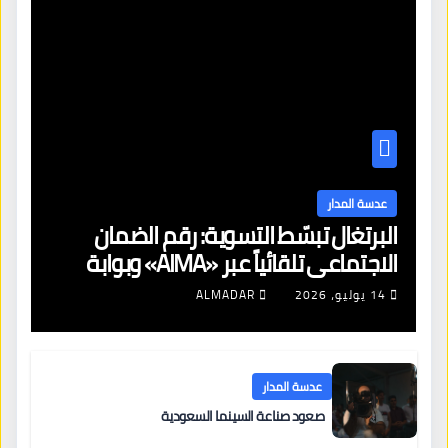
عدسة المدار
البرتغال تبسّط التسوية: رقم الضمان
الاجتماعي تلقائياً عبر «AIMA» وبوابة
جديدة لتجديد الإقامات
14 يوليو، 2026
ALMADAR
عدسة المدار
صعود صناعة السينما السعودية