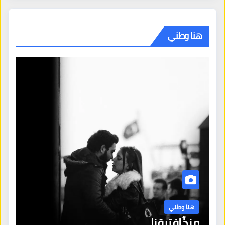
هنا وطني
هنا وطني
منذُ افترقنا