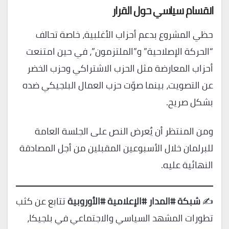
انقسام سياسي حول القرار
حظي المشروع بدعم أحزاب الأغلبية، خاصة تحالف
“الحركة الإصلاحية” و”الملتزمون”، في حين امتنعت
أحزاب المعارضة مثل الحزب الاشتراكي وحزب الخضر
عن التصويت، بينما صوّت حزب العمال البلجيكي ضده
بشكل صريح.
ومن المنتظر أن يُعرض النص على الجلسة العامة
للبرلمان خلال الأسبوعين المقبلين من أجل المصادقة
النهائية عليه.
✍️
شبكة #المدار #الإعلامية #الأوروبية
تتابع عن كثب
تطورات المشهد السياسي والاجتماعي في بلجيكا،