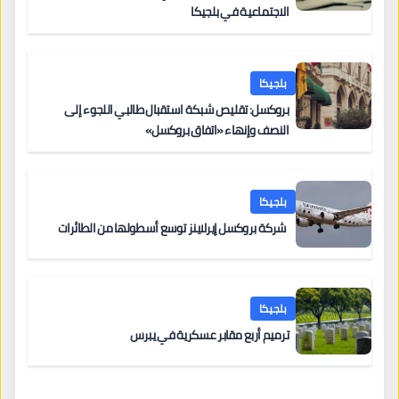
الاجتماعية في بلجيكا
بلجيكا
بروكسل: تقليص شبكة استقبال طالبي اللجوء إلى
النصف وإنهاء «اتفاق بروكسل»
بلجيكا
شركة بروكسل إيرلاينز توسع أسطولها من الطائرات
بلجيكا
ترميم أربع مقابر عسكرية في يبرس