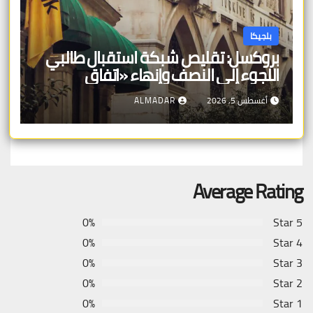
بلجيكا
بروكسل: تقليص شبكة استقبال طالبي
اللجوء إلى النصف وإنهاء «اتفاق
بروكسل»
أغسطس 5, 2026
ALMADAR
Average Rating
0%
5 Star
0%
4 Star
0%
3 Star
0%
2 Star
0%
1 Star