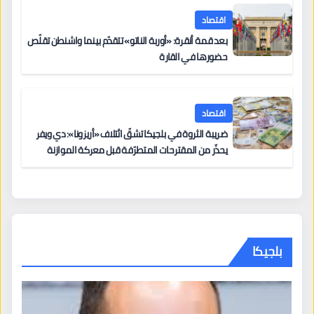
اقتصاد
بعد قمة أنقرة: «أوربة الناتو» تتقدّم بينما واشنطن تقلّص
حضورها في القارة
اقتصاد
ضريبة الثروة في بلجيكا تشقّ ائتلاف «أريزونا»: دي ويفر
يحذّر من المقترحات المتطرّفة قبل معركة الموازنة
بلجيكا