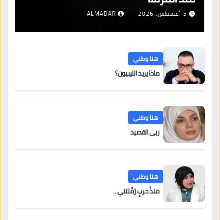
5 أغسطس، 2026
ALMADAR
هنا وطني
ماذا يريد الليبيون؟
هنا وطني
ربى القصيد
هنا وطني
منذُ حربٍ رَمَّلتني…