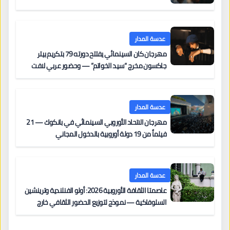
عدسة المدار
مهرجان كان السينمائي يفتتح دورته 79 بتكريم بيتر
جاكسون مخرج “سيد الخواتم” — وحضور عربي لافت
على السجادة الحمراء يضم نادين نجيم وآسر ياسين وخالد
مزنر ضمن لجنة التحكيم
عدسة المدار
مهرجان الاتحاد الأوروبي السينمائي في بانكوك — 21
فيلماً من 19 دولة أوروبية بالدخول المجاني
عدسة المدار
عاصمتا الثقافة الأوروبية 2026: أولو الفنلندية وترينشين
السلوفاكية — نموذج لتوزيع الحضور الثقافي خارج
المراكز الكبرى