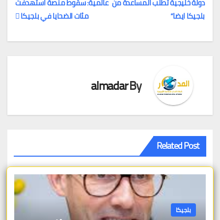
دولة خليجية تطلب المساعدة من
عالمية: سقوط منصة استهدفت
تصفّح
بلجيكا ايضا”
مئات الضحايا في بلجيكا
المقالات
almadar
By
Related Post
بلجيكا