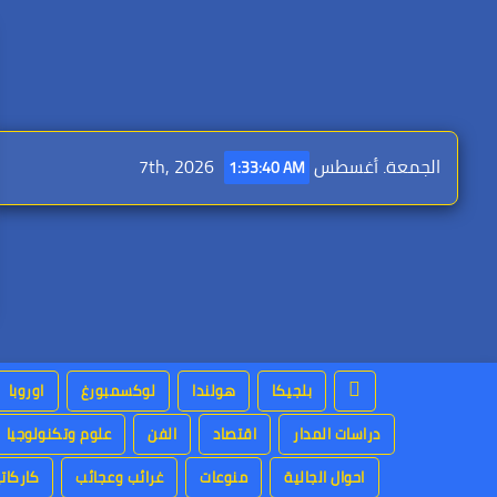
Ski
t
conten
الجمعة. أغسطس 7th, 2026
1:33:41 AM
بلجيكا
هولندا
لوكسمبورغ
اوروبا
دراسات المدار
اقتصاد
الفن
علوم وتكنولوجيا
احوال الجالية
منوعات
غرائب وعجائب
كاركاتي