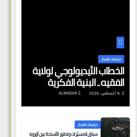
دراسات المدار
الخطاب الأيديولوجي لولاية
الفقيه ـ البنية الفكرية
وآليات التعبئة
6 أغسطس، 2026
ALMADAR
دراسات المدار
سباق المسيّرات وتطور الأسلحة بين أوروبا