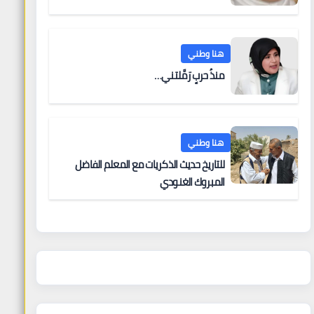
هنا وطني
منذُ حربٍ رَمَّلتني…
هنا وطني
للتاريخ حديث الذكريات مع المعلم الفاضل
المبروك الغنودي