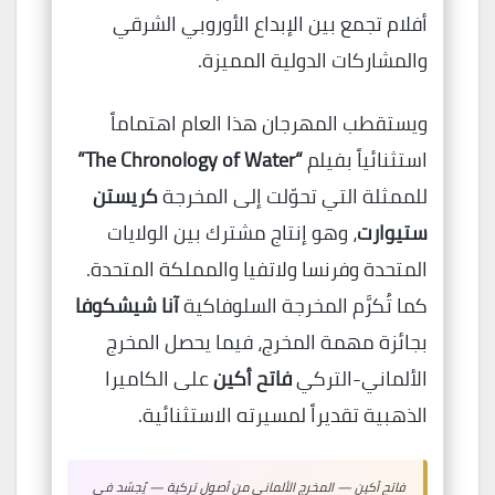
أفلام تجمع بين الإبداع الأوروبي الشرقي
والمشاركات الدولية المميزة.
ويستقطب المهرجان هذا العام اهتماماً
استثنائياً بفيلم
“The Chronology of Water”
للممثلة التي تحوّلت إلى المخرجة
كريستن
ستيوارت
، وهو إنتاج مشترك بين الولايات
المتحدة وفرنسا ولاتفيا والمملكة المتحدة.
كما تُكرَّم المخرجة السلوفاكية
آنا شيشكوفا
بجائزة مهمة المخرج، فيما يحصل المخرج
الألماني-التركي
فاتح أكين
على الكاميرا
الذهبية تقديراً لمسيرته الاستثنائية.
فاتح أكين — المخرج الألماني من أصول تركية — يُجسّد في