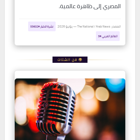
المصري إلى ظاهرة عالمية.
المصدر: The National / Arab News — يونيو 2026
نشرة الاخبار #53602
العالم العربي #5
🌍 فن الشتات