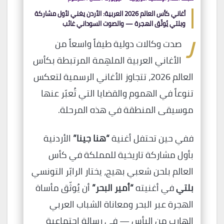
أغاني كأس العالم 2026 العربية: الأردن يغني لأول مشاركة
وبلتي يُوثّق الهجرة — والصوت السوداني غائب
ر
صدت وكالات دولية طيفاً واسعاً من
الأغاني العربية الملهِمة المرتبطة بكأس
العالم 2026، تتجاوز الأغاني الرسمية لتعكس
تنوعاً في الهموم والقضايا التي تُعبّر عنها
موسيقى المنطقة في هذه المرحلة.
ففي حين تحتفل أغنية
“هنا جينا”
الأردنية
بأول مشاركة تاريخية للمملكة في كأس
العالم بلحن شعبي بهيج، يختار الرابّر التونسي
بلتي
في أغنيته
“أمير البحر”
أن يُوثّق مأساة
الهجرة عبر البحر ومعاناة الشباب العربي
الهارب من اليأس — في رسالة اجتماعية