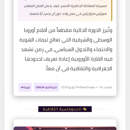
مسيرته المعادلة الحضارية الأعسر: كيف يحمل الفنان المهاجر
هويتَين متوازيتَين في عمل واحد دون أن يخسر أياً منهما.
وتُبرز الدورة الحالية مقطعاً من أفلام أوروبا
الوسطى والشرقية التي تعالج ثيمات الهوية
والانتماء والتحول السياسي، في زمن تشهد
فيه القارة الأوروبية إعادة تعريف لحدودها
الجغرافية والثقافية في آن معاً.
المصدر: FilmNewEurope — 19 يونيو 2026
نشرة الاخبار #53602
اوروبا #4
🎭 الدبلوماسية الثقافية