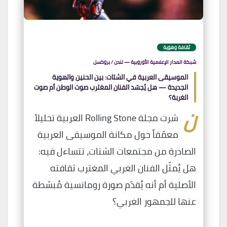
ثقافة وهوية
شبكة المدار الإعلامية الأوروبية — لندن / بروكسل
الموسيقى العربية في الشتات: بين الحنين والهوية
الجديدة — هل يُجسّد الفنان المغترب صوت الوطن أم صوت
الغربة؟
ن
شرت مجلة Rolling Stone العربية تحليلاً
معمّقاً حول مكانة الموسيقى العربية
الصادرة من مجتمعات الشتات، تتساءل فيه:
هل يُمثّل الفنان العربي المغترب ثقافته
الأصلية أم أنه يُقدّم صورة رومانسية مُبسّطة
عنها للجمهور الغربي؟