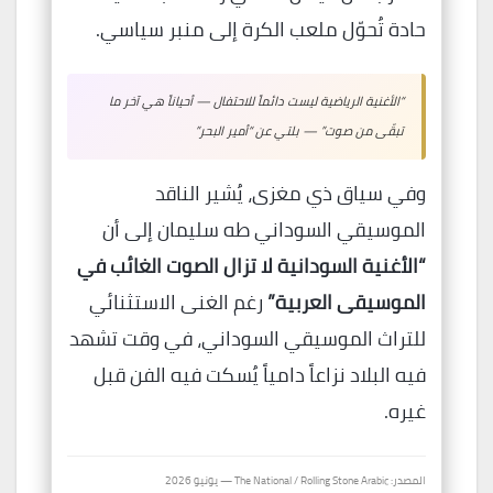
حادة تُحوّل ملعب الكرة إلى منبر سياسي.
“الأغنية الرياضية ليست دائماً للاحتفال — أحياناً هي آخر ما
تبقّى من صوت” — بلتي عن “أمير البحر”
وفي سياق ذي مغزى، يُشير الناقد
الموسيقي السوداني طه سليمان إلى أن
“الأغنية السودانية لا تزال الصوت الغائب في
الموسيقى العربية”
رغم الغنى الاستثنائي
للتراث الموسيقي السوداني، في وقت تشهد
فيه البلاد نزاعاً دامياً يُسكت فيه الفن قبل
غيره.
المصدر: The National / Rolling Stone Arabic — يونيو 2026