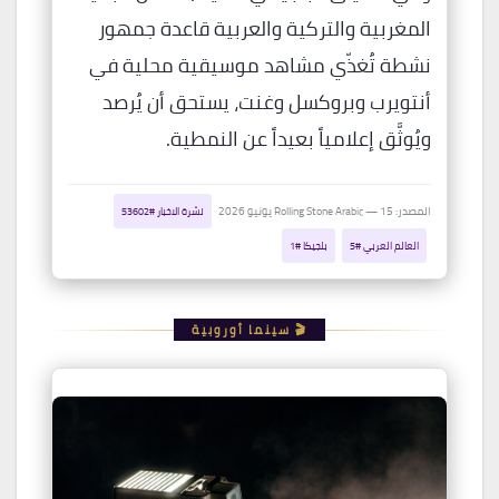
المغربية والتركية والعربية قاعدة جمهور
نشطة تُغذّي مشاهد موسيقية محلية في
أنتويرب وبروكسل وغنت، يستحق أن يُرصد
ويُوثَّق إعلامياً بعيداً عن النمطية.
المصدر: Rolling Stone Arabic — 15 يونيو 2026
نشرة الاخبار #53602
العالم العربي #5
بلجيكا #1
🎬 سينما أوروبية