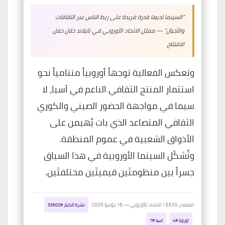
“السينما لديها قدرة فريدة على ربط الناس عبر الثقافات
والأجيال” — ممثل الاتحاد الأوروبي في تايلاند خلال حفل
الافتتاح.
وتعكس الفعالية توجهاً أوروبياً متنامياً نحو
استثمار المنتج الثقافي الناعم في آسيا، لا
سيما في مواجهة الحضور الصيني والكوري
الثقافي المتصاعد الذي بات يُهيمن على
الأذواق الشعبية في عموم المنطقة.
وتُشكّل السينما الأوروبية في هذا السياق
جسراً بين منظومتَين قيميتَين مختلفتَين.
المصدر: EEAS / الاتحاد الأوروبي — 18 يونيو 2026
نشرة الاخبار #53602
اوروبا #4
اسيا #7