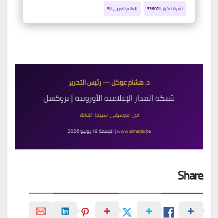
نشرة الاخبار #53602
العالم العربي #5
د. هشام عوكل — رئيس التحرير
شبكة المدار الإعلامية الأوروبية | بروكسل
فن · موسيقى · سينما · ثقافة
www.almadar.be
| الجمعة 19 يونيو 2026
Share