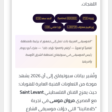
اللهجات.
إيليانا 🇵🇸
Dystinct 🇲🇦🇧🇪
أحمد سعد 🇪🇬
إبراهيم معلوف 🇱🇧🇫🇷
نورا فتحي 🇮🇳
“الموسيقى العربية باتت تصل إلى جمهور لا يرتبط بالمنطقة
ثقافياً أو لغوياً — أرقام Spotify تؤكد ذلك” — مارك أبو جودة،
رئيس الموسيقى في سبوتيفاي لمنطقة الشرق الأوسط
وأفريقيا
وتُشير بيانات سبوتيفاي إلى أن 2026 يشهد
موجة من التعاونات الفنية العابرة للهويات؛
حيث يمزج الفنان الفلسطيني
Saint Levant
مع المصري
مروان موسى
في تجربة
“كلاماتينا” التي حوّلت موسيقى الشارع