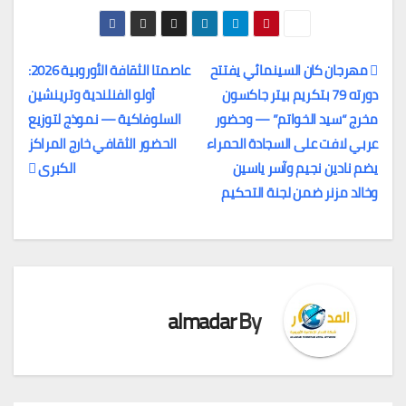
مهرجان كان السينمائي يفتتح
عاصمتا الثقافة الأوروبية 2026:
دورته 79 بتكريم بيتر جاكسون
أولو الفنلندية وترينشين
تصفّح
مخرج “سيد الخواتم” — وحضور
السلوفاكية — نموذج لتوزيع
المقالات
عربي لافت على السجادة الحمراء
الحضور الثقافي خارج المراكز
يضم نادين نجيم وآسر ياسين
الكبرى
وخالد مزنر ضمن لجنة التحكيم
almadar
By