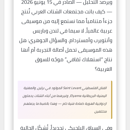
ويرصد التحليل — الصادر في 15 يونيو 2026
— كيف باتت مجتمعات الشتات العربي تُنتج
جزءاً متنامياً مما نستمع إليه من موسيقى
عربية عالمياً، لا سيما في لندن وباريس
وأنتويرب وأمستردام. والسؤال الجوهري: هل
هذه الموسيقى تحمل أصالة التجربة أم أنها
نتاج “استهلاك ثقافي” موجّه للسوق
الغربية؟
الفنان الفلسطيني Saint Levant المولود في برلين، والمغنية
اليمنية-البريطانية Elyanna، وغيرهما من أبناء الشتات يحملون
ازدواجية الهوية كمادة فنية خام — وهذا بالضبط ما يجعلهم
مختلفين.
وفي السياق البلجيكي تحديداً، تُشكّل الجالية