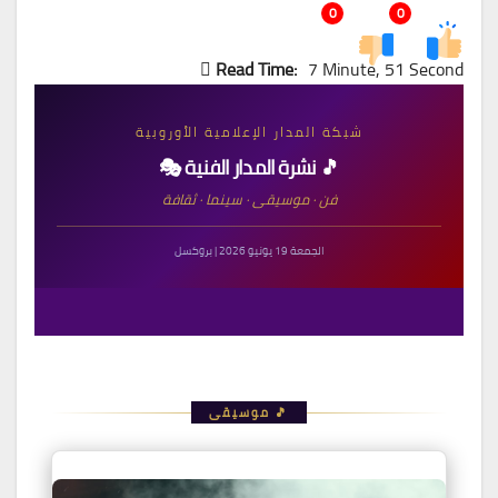
0
0
Read Time:
7 Minute, 51 Second
شبكة المدار الإعلامية الأوروبية
🎵 نشرة المدار الفنية 🎭
فن · موسيقى · سينما · ثقافة
الجمعة 19 يونيو 2026 | بروكسل
🎵 موسيقى