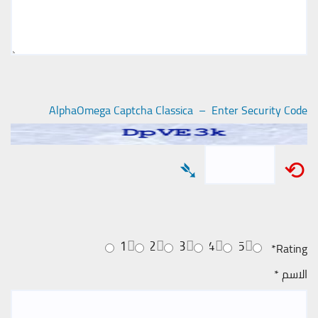
AlphaOmega Captcha Classica – Enter Security Code
➴
⟲
1
2
3
4
5
*
Rating
الاسم
*