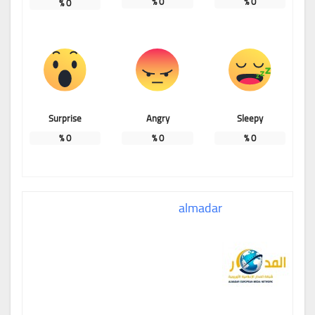
%
0
%
0
%
0
Surprise
Angry
Sleepy
%
0
%
0
%
0
almadar