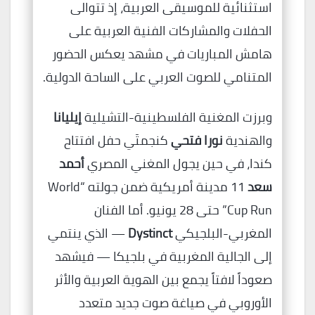
استثنائية للموسيقى العربية، إذ تتوالى
الحفلات والمشاركات الفنية العربية على
هامش المباريات في مشهد يعكس الحضور
المتنامي للصوت العربي على الساحة الدولية.
وبرزت المغنية الفلسطينية-التشيلية
إيليانا
والهندية
نورا فتحي
كنجمتَي حفل افتتاح
كندا، في حين يجول المغني المصري
أحمد
سعد
11 مدينة أمريكية ضمن جولته “World
Cup Run” حتى 28 يونيو. أما الفنان
المغربي-البلجيكي
Dystinct
— الذي ينتمي
إلى الجالية المغربية في بلجيكا — فيشهد
صعوداً لافتاً يجمع بين الهوية العربية والأثر
الأوروبي في صياغة صوت جديد متعدد