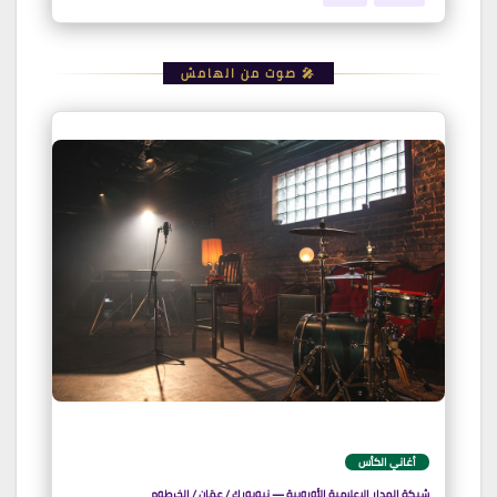
🎤 صوت من الهامش
أغاني الكأس
شبكة المدار الإعلامية الأوروبية — نيويورك / عمّان / الخرطوم