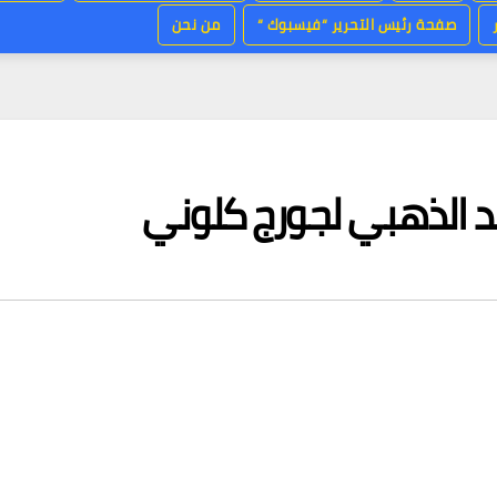
صفحة رئيس التحرير “فيسبوك “
من نحن
د الذهبي لجورج كلوني