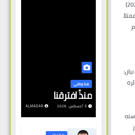
“جائزة الأسد الذهبي لإنجاز العمر في مهرجان فينيسيا السينمائي الدولي الثالث والثمانين (2-12 سبتمبر 2026)
مثلاً
م
يان:
ئزة
هنا وطني
منذُ افترقنا
5 أغسطس، 2026
ALMADAR
رئاسته
رز