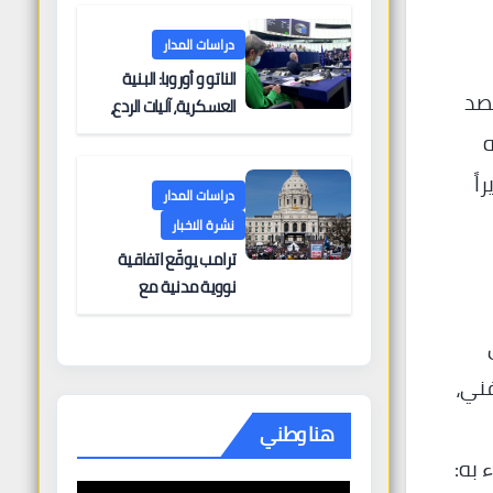
دراسات المدار
الناتو و أوروبا: البنية
المخرج العالمي جورج كلوني George Clooney حصد
العسكرية، آليات الردع،
والتحديات الأمنية
V في نسخته
راً
دراسات المدار
نشرة الاخبار
ترامب يوقّع اتفاقية
نووية مدنية مع
المملكة العربية
السعودية في “انتصار
دبلوماسي كبير” —
 الفني،
وباكستان تطلب 10
مليارات دولار مقابل
هنا وطني
وساطتها في إيران
 به: