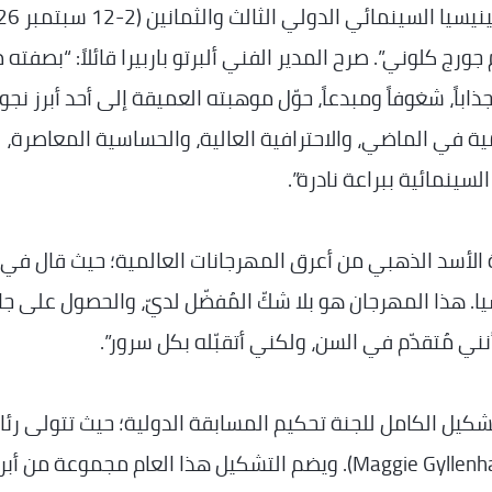
ج كلوني”. صرح المدير الفني ألبرتو باربيرا قائلاً: “بصفته م
وجذاباً، شغوفاً ومبدعاً، حوّل موهبته العميقة إلى أحد أبرز نجو
ية في الماضي، والاحترافية العالية، والحساسية المعاصرة،
سينمائية ببراعة نادرة”.
الأسد الذهبي من أعرق المهرجانات العالمية؛ حيث قال في ب
. هذا المهرجان هو بلا شكّ المُفضّل لديّ، والحصول على جا
ني مُتقدّم في السن، ولكني أتقبّله بكل سرور”.
 فينيسيا السينمائي 2026 عن التشكيل الكامل للجنة تحكيم المسابقة الدولية؛ حيث تتولى 
الممثلة والمخرجة الأمريكية ماغي جيلنهال (Maggie Gyllenhaal). ويضم التشكيل هذا العام مجموعة من أب