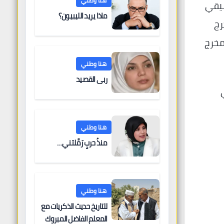
هنا وطني
سيقي
ماذا يريد الليبيون؟
رج
مخرج
هنا وطني
ربى القصيد
هنا وطني
منذُ حربٍ رَمَّلتني…
هنا وطني
للتاريخ حديث الذكريات مع
المعلم الفاضل المبروك