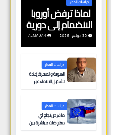
دراسات المدار
لماذا ترفض أوروبا
الانضمام إلى دورية
مشتركة لتأمين
30 يوليو، 2026
ALMADAR
الملاحة البحرية؟
دراسات المدار
الهوية والهجرة: إعادة
تشكيل الانتماء عبر
الحدود
دراسات المدار
ما فرص نجاح أي
مفاوضات مباشرة بين
أوروبا وروسيا؟