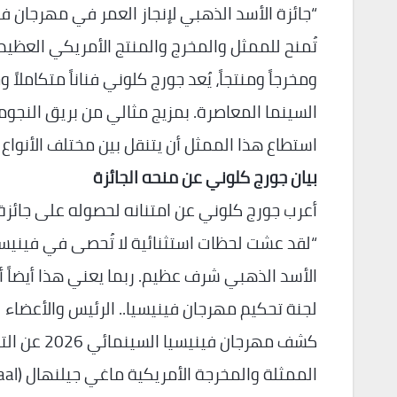
تُمنح للممثل والمخرج والمنتج الأمريكي العظيم جور
ومخرجاً ومنتجاً، يُعد جورج كلوني فناناً متكاملاً 
السينما المعاصرة. بمزيج مثالي من بريق النجوم
استطاع هذا الممثل أن يتنقل بين مختلف الأنواع ال
بيان جورج كلوني عن منحه الجائزة
أعرب جورج كلوني عن امتنانه لحصوله على جائزة 
“لقد عشت لحظات استثنائية لا تُحصى في فينيسيا
الأسد الذهبي شرف عظيم. ربما يعني هذا أيضاً أن
لجنة تحكيم مهرجان فينيسيا.. الرئيس والأعضاء
كشف مهرجان