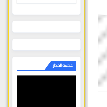
الغنودي
عدسة المدار