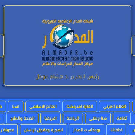
رئيس التحرير .د هشام عوكل
العالم العربي
القارة اميريكية
العالم الاسلامي
اسيا
كت
ثقافة
هنا وطني
الرياضة
افريقيا
الصحة والعلاج
س
ر
اطفالنا
بودكاست المدار
الهجرة وحقوق الإنسان
مدونة رئ