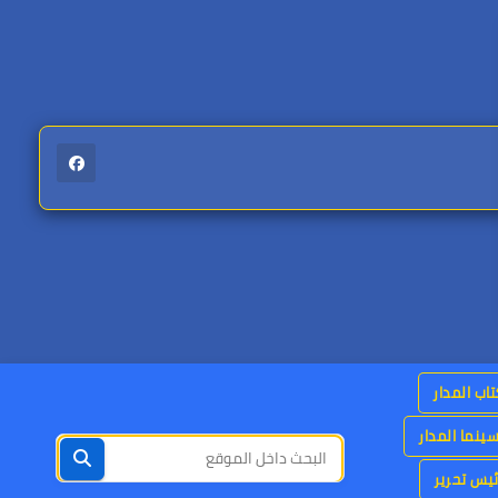
اب المدار
ينما المدار
يس تحرير