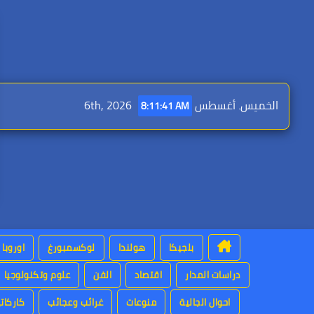
Ski
t
conten
الخميس. أغسطس 6th, 2026
8:11:43 AM
بلجيكا
هولندا
لوكسمبورغ
اوروبا
دراسات المدار
اقتصاد
الفن
علوم وتكنولوجيا
احوال الجالية
منوعات
غرائب وعجائب
كاركاتي