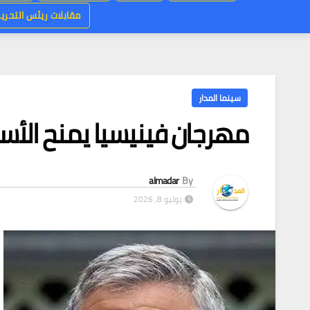
مقابلات ريئس التحرير
سينما المدار
مهرجان فينيسيا يمنح الأس
almadar
By
يوليو 8, 2026