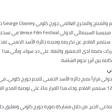
…_يواصل النجم والمنتج و
ثمار مسيرته الفنية الحافلة، بعدما أعلن مهرجان فينيسيا السينمائي الدولي enice Film Festival
الـ83، والمقرر إقامته في الفترة من 2 وحتى 12 سبتمبر القادم، عن تكريمه ومنحه جائزة الأسد الذهبي، تقدي
ركت بصمة لدى الجمهور والنقاد على حد سواء. ويأتي هذا
كانته بين أبرز نجوم الشاشة.
ني
ولي قراراً بمنح جائزة الأسد الذهبي للنجم جورج كلوني، في
نسخته الـ 83، المنعقدة في الفترة من 2 وحتى 12 سبتمبر القادم. وجاء هذا القرار بناءً على توصية المدير
ماعي الخبر، من خلال مشاركة صورة جورج كلوني وتعليق جاء