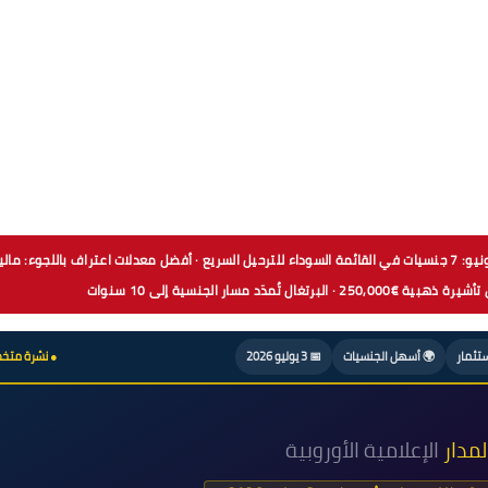
🔴 3 يوليو 2026 — حزمة اللجوء الأوروبية تدخل حيز التنفيذ 12 يونيو: 7 جنسيات في القائمة السوداء للترحيل السريع · أفضل معدلات اعتراف باللجوء: م
ستثمار
🌍 أسهل الجنسيات
📅 3 يوليو 2026
● نشرة مت
لمدار
الإعلامية الأوروبية