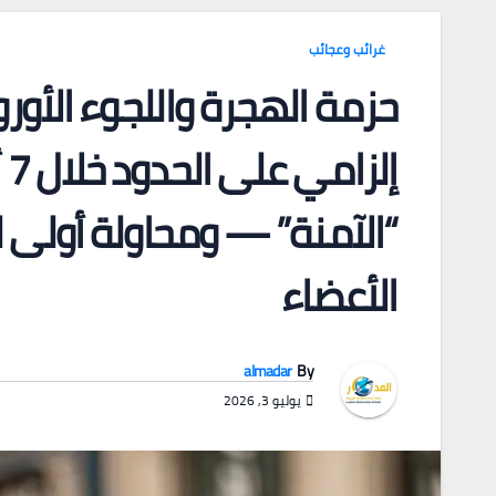
غرائب وعجائب
حزمة الهجرة واللجوء الأوروب
إ
“الآمنة” — ومحاولة أولى لت
الأعضاء
almadar
By
يوليو 3, 2026