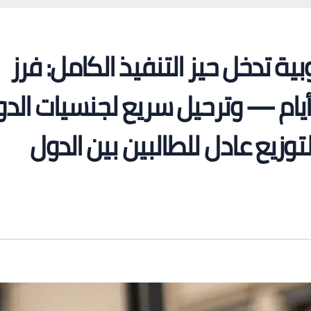
ية تدخل حيز التنفيذ الكامل: فرز
لزامي على الحدود خلال 7 أيام — وترحيل سريع لجنسيات ال
وزيع عادل للطالبين بين الدول