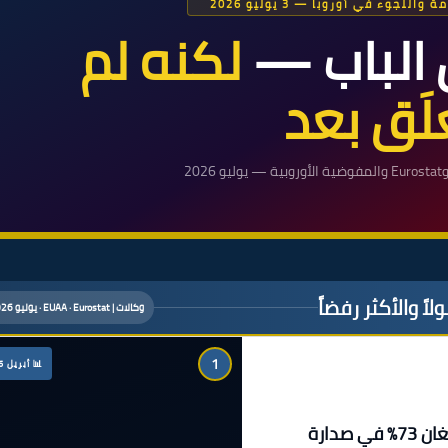
لجوء في أوروبا — 3 يوليو 2026
ق الباب —
لكنه لم
غلَق بعد
ً والأكثر رفضاً
وكالات | EUAA · Eurostat · يوليو 2026
1
📊 أبريل 2026
أوروبا تُفاضل بين الجنسيات: ماليون 87% وأفغان 73% في صدارة