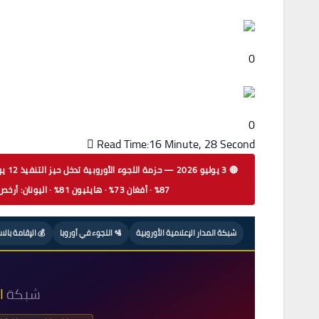
0
0
Read Time:
16 Minute, 28 Second
87% · أفغان 73% · هايتيون 81% · اليونان: أرخص تأشيرة ذهبية €250,000 · البرتغال تُمدّد مسار الجنسية إلى 10 سنوات
شبكة المدار الإعلامية الأوروبية
🛂 اللجوء في أوروبا
💰 الإقامة بالا
شبكة
ا