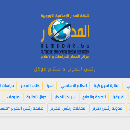
رئيس التحرير .د هشام عوكل
بي
القارة اميريكية
العالم الاسلامي
اسيا
كتاب المدار
دراسات ا
افريقيا
الصحة والعلاج
سينما المدار
احوال الجالية
منوعات
مدونة رئيس تحرير
مقابلات ريئس التحرير
صفحة رئيس التحرير “فيسب