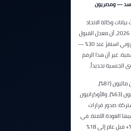
 بعد سقوط الأسد — ومصريون
بيانات وكالة الاتحاد
الأوروبي للجوء (EUAA) الصادرة في أبريل 2026، أن معدل القبول
الكلي في طلبات اللجوء عبر دول الاتحاد الأوروبي استقرّ عند 30% —
سمية. غير أن هذا الرقم
ى الجنسية تحديداً.
وتعتلي قائمة الجنسيات الأعلى قبولاً كلٌّ من ماليون (87%)،
والهايتيون (81%)، والأفغان (73%)، والسودانيون (63%)، والأوكرانيون
تركة: صدور قرارات
يها العودة الآمنة. في
المقابل، انهار معدل قبول السوريين من 80%+ قبل عام إلى 18%