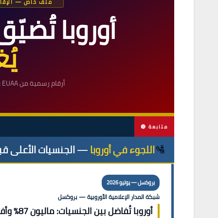
ملف خاص — الإقامة وال
أوروبا تُضيّ
يُ
أرقام رسمية من EUAA وEurostat والمفوضية الأوروبية — يوليو 2026
🔴 متابعة
🛂
اللجوء في أوروبا
— الجنسيات الأعلى قبولا
بروكسل — يوليو 2026
شبكة المدار الإعلامية الأوروبية — بروكسل