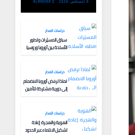
الفكرية وآليات
6 أغسطس، 2026
ALMADAR
التعبئة
دراسات المدار
سباق المسيّرات وتطور
الأسلحة بين أوروبا وروسيا
دراسات المدار
لماذا ترفض أوروبا الانضمام
إلى دورية مشتركة لتأمين
الملاحة البحرية؟
دراسات المدار
الهوية والهجرة: إعادة
تشكيل الانتماء عبر الحدود