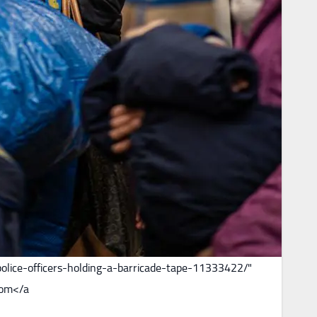
olice-officers-holding-a-barricade-tape-11333422/"
om</a>