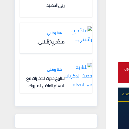
ربى القصيد
هنا وطني
منذُ حربٍ رَمَّلتني…
اليون
هنا وطني
للتاريخ حديث الذكريات مع
المعلم الفاضل المبروك
الغنودي
خصصة