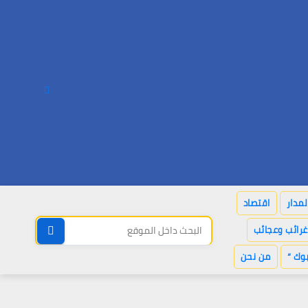
لمدار
اقتصاد
غرائب وعجائب
وك “
من نحن