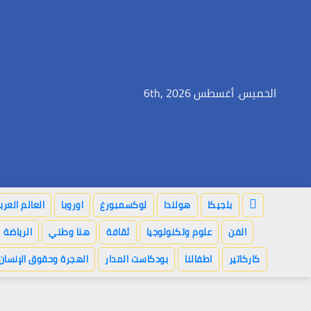
Ski
t
conten
الخميس. أغسطس 6th, 2026
بلجيكا
هولندا
لوكسمبورغ
اوروبا
العالم العر
الفن
علوم وتكنولوجيا
ثقافة
هنا وطني
الرياضة
كاركاتير
اطفالنا
بودكاست المدار
الهجرة وحقوق الإنسان