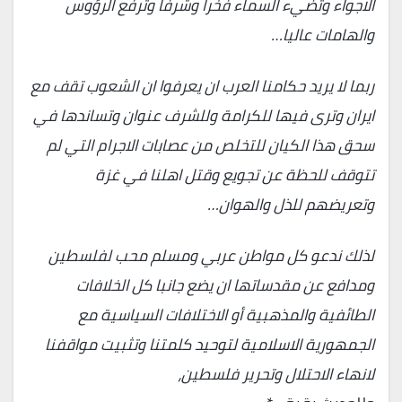
الاجواء وتضيء السماء فخرا وشرفا وترفع الرؤوس
والهامات عاليا…
ربما لا يريد حكامنا العرب ان يعرفوا ان الشعوب تقف مع
ايران وترى فيها للكرامة وللشرف عنوان وتساندها في
سحق هذا الكيان للتخلص من عصابات الاجرام التي لم
تتوقف للحظة عن تجويع وقتل اهلنا في غزة
وتعريضهم للذل والهوان…
لذلك ندعو كل مواطن عربي ومسلم محب لفلسطين
ومدافع عن مقدساتها ان يضع جانبا كل الخلافات
الطائفية والمذهبية أو الاختلافات السياسية مع
الجمهورية الاسلامية لتوحيد كلمتنا وتثبيت مواقفنا
لانهاء الاحتلال وتحرير فلسطين،