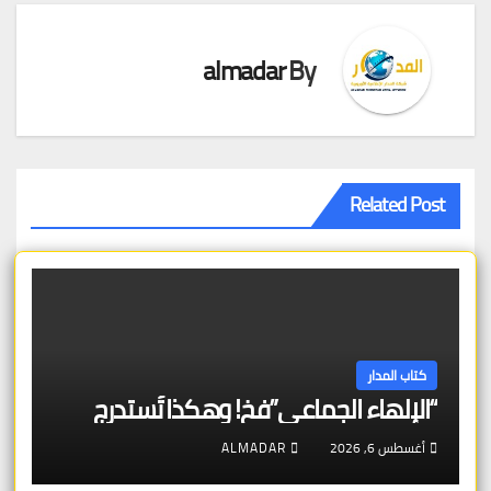
almadar
By
Related Post
كتاب المدار
“الإلهاء الجماعي”فخ! وهكذا تُستدرج
أغسطس 6, 2026
ALMADAR