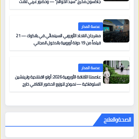
جاكسون مخرج “سيد الخواتم” — وحضور عربي لافت
على السجادة الحمراء يضم نادين نجيم وآسر ياسين وخالد
مزنر ضمن لجنة التحكيم
عدسة المدار
مهرجان الاتحاد الأوروبي السينمائي في بانكوك — 21
فيلماً من 19 دولة أوروبية بالدخول المجاني
عدسة المدار
عاصمتا الثقافة الأوروبية 2026: أولو الفنلندية وترينشين
السلوفاكية — نموذج لتوزيع الحضور الثقافي خارج
المراكز الكبرى
الصحةوالعلاج