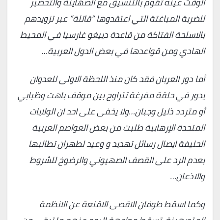
الوقت عينه تقوم بالتنسيق مع الصهاينة والتحضير
للضربة المباغتة التي اعتقدوها “قاتلة” عبر تزويدهم
بالاسلحة الفتاكة من قاعدة دييغو غارسيا في المحيط
الهادي ومن قواعدها في بعض الدول العربية…
أما دور العربان فقد كان منذ اللحظة الاولى للعدوان
يدور في حلقة مفرغة تتراوح بين موقف باهت وظبابي
أو متردد ذليل وجبان…ولا يخفى على احد ان الولايات
المتحدة الإرهابية طلبت من بعض العواصم العربية
الحليفة ايصال رسائل تهديد و وعيد لطهران تطالبها
بعدم الرد على القصف الصهيوني والرضوخ للشروط
والاذعان…
وكما اسقط طوفان الاقصى الاقنعة عن الانظمة