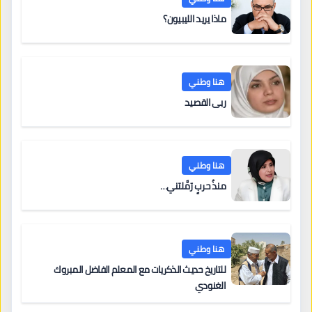
ماذا يريد الليبيون؟
هنا وطني
ربى القصيد
هنا وطني
منذُ حربٍ رَمَّلتني…
هنا وطني
للتاريخ حديث الذكريات مع المعلم الفاضل المبروك
الغنودي