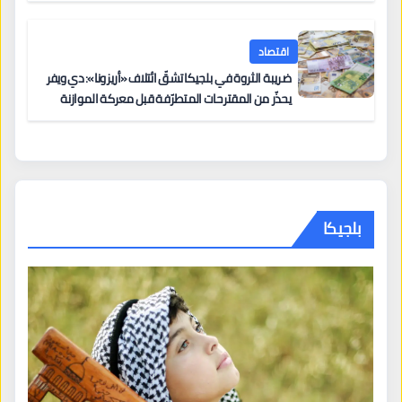
اقتصاد
ضريبة الثروة في بلجيكا تشقّ ائتلاف «أريزونا»: دي ويفر
يحذّر من المقترحات المتطرّفة قبل معركة الموازنة
بلجيكا