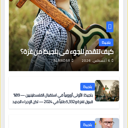
بلجيكا
كيف تتقدم للجوء في بلجيكا من غزة؟
6 أغسطس، 2026
ALMADAR
بلجيكا
بلجيكا: الأولى أوروبياً في استقبال الفلسطينيين — 89%
قبول لغزة و5,332 طلباً في 2024 — لكن الإجراء الجديد
من 12 يونيو يُعقّد المسار لمن يحمل وضعاً في دولة EU
أخرى
بلجيكا