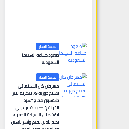
البرتغال تبسّط التسوية: رقم
الضمان الاجتماعي تلقائياً
عبر «AIMA» وبوابة جديدة
لتجديد الإقامات
14 يوليو، 2026
almadar
عدسة المدار
صعود صناعة السينما
السعودية
عدسة المدار
مهرجان كان السينمائي
يفتتح دورته 79 بتكريم بيتر
جاكسون مخرج “سيد
الخواتم” — وحضور عربي
لافت على السجادة الحمراء
يضم نادين نجيم وآسر ياسين