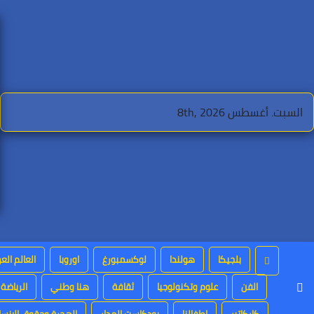
Ski
t
conten
السبت. أغسطس 8th, 2026
بلجيكا
هولندا
لوكسمبورغ
اوروبا
العالم الع
الفن
علوم وتكنولوجيا
ثقافة
هنا وطني
الرياضة