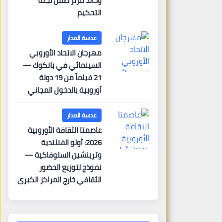
وخالد مزنر ضمن لجنة
التحكيم
عدسة المدار
مهرجان الاتحاد الأوروبي
السينمائي في بانكوك —
21 فيلماً من 19 دولة
أوروبية بالدخول المجاني
عدسة المدار
عاصمتا الثقافة الأوروبية
2026: أولو الفنلندية
وترينشين السلوفاكية —
نموذج لتوزيع الحضور
الثقافي خارج المراكز الكبرى