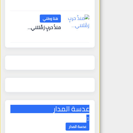
هنا وطني
منذُ حربٍ رَمَّلتني…
عدسة المدار
عدسة المدار