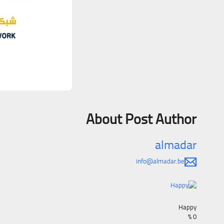
About Post Author
almadar
info@almadar.be
Happy
%
0