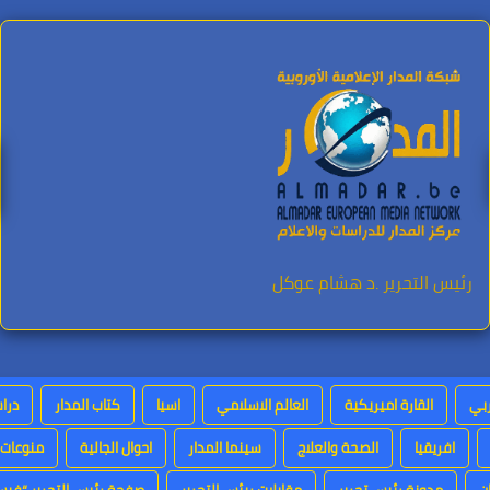
رئيس التحرير .د هشام عوكل
ربي
القارة اميريكية
العالم الاسلامي
اسيا
كتاب المدار
دراس
افريقيا
الصحة والعلاج
سينما المدار
احوال الجالية
منوعات