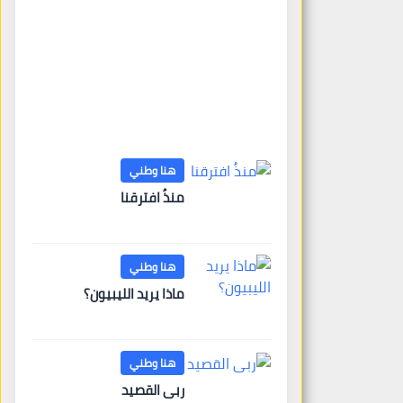
لمدراء المعاهد والجامعات
الخاصة وأعضاء الجمعية
العمومية للنقابة العامة
لمؤسسات التعليم والتدريب
الخاص في ليبيا
7 أغسطس، 2026
almadar
هنا وطني
منذُ افترقنا
هنا وطني
ماذا يريد الليبيون؟
هنا وطني
ربى القصيد