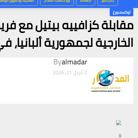
كاركاتير
اطفالنا
بودكاست المدار
الهجرة وحقوق الإنسا
لوكسمبورغ
مقابلة كزافييه بيتيل مع فريد
الخارجية لجمهورية ألبانيا، 
By
almadar
أبريل 21, 2026
0