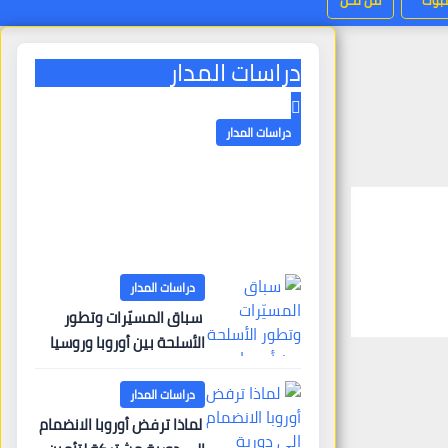
بوك “
من نحن
دراسات المدار
دراسات المدار
الخطاب الأيديولوجي لولاية
الفقيه ـ البنية الفكرية
وآليات التعبئة
6 أغسطس، 2026
almadar
دراسات المدار
سباق المسيّرات وتطور
الأسلحة بين أوروبا وروسيا
دراسات المدار
لماذا ترفض أوروبا الانضمام