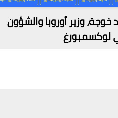
ن
مدونة رئيس تحرير
مقابلات ريئس التحرير
صفحة رئيس التحرير “فيس
 خوجة، وزير أوروبا والشؤون
في لوكسمبورغ