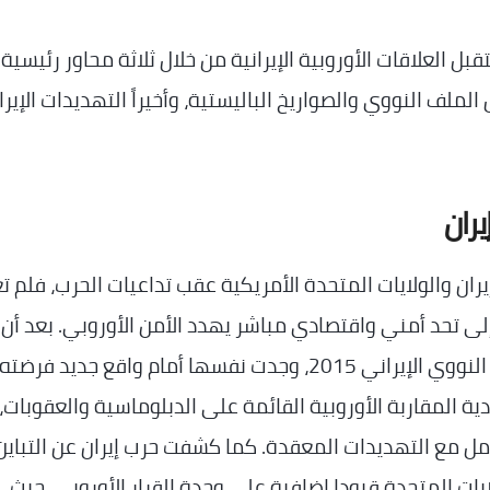
لعلاقات الأوروبية الإيرانية من خلال ثلاثة محاور رئيسية:
لملف النووي والصواريخ الباليستية، وأخيراً التهديدات الإيرا
يران والولايات المتحدة الأمريكية عقب تداعيات الحرب، فلم ت
ى تحد أمني واقتصادي مباشر يهدد الأمن الأوروبي. بعد أن
لعبت أوروبا دورًا محوريًا في التوصل إلى الاتفاق النووي الإيراني 2015، وجدت نفسها أمام واقع جديد فرضته
ة المقاربة الأوروبية القائمة على الدبلوماسية والعقوبات،
عامل مع التهديدات المعقدة. كما كشفت حرب إيران عن التباي
يات المتحدة قيودا إضافية على وحدة القرار الأوروبي، حيث