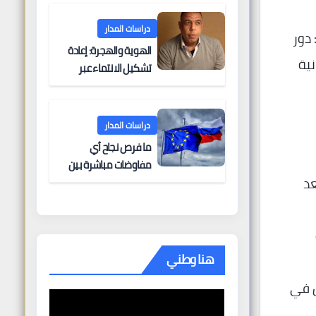
البحرية؟
دراسات المدار
 دور
الهوية والهجرة: إعادة
نية
تشكيل الانتماء عبر
الحدود
دراسات المدار
ما فرص نجاح أي
مفاوضات مباشرة بين
عد
أوروبا وروسيا؟
هنا وطني
ن في