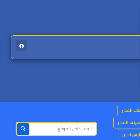
اب المدار
ينما المدار
يس تحرير