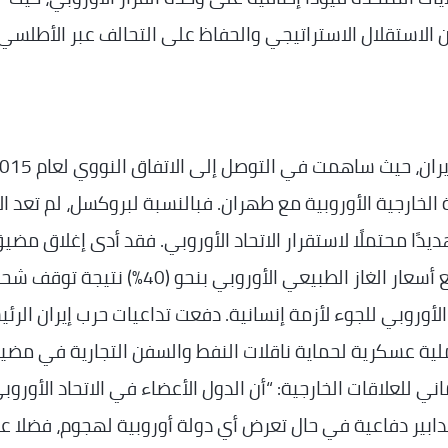
الاستقلال الاستراتيجي والحفاظ على التحالف عبر الأطلسي.
خارجية الأوروبية مع طهران. فبالنسبة لبروكسل، لم تعد ال
ًا محتملًا لاستقرار الاتحاد الأوروبي. فقد أدى إغلاق مضي
هرمز إلى اضطراب أسواق الطاقة الأوروبية، ورفع أسعار الغاز الطبيعي الأوروبي بنحو (40%) ن
الأوروبي للجوء لأزمة إنسانية. دفعت تداعيات حرب إيران الرئ
لية عسكرية لحماية ناقلات النفط والسفن التجارية في مض
ي للعلاقات الخارجية: “أن الدول الأعضاء في الاتحاد الأوروب
دابير دفاعية في حال تعرض أي دولة أوروبية لهجوم، فضلا ع