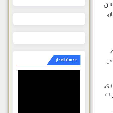
طلاق
ان،
.
عدسة المدار
سفن
برى،
وبات