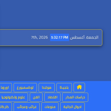
Ski
t
conten
الجمعة. أغسطس 7th, 2026
5:32:18 PM
بلجيكا
هولندا
لوكسمبورغ
اوروبا
دراسات المدار
اقتصاد
الفن
علوم وتكنولوجيا
احوال الجالية
منوعات
غرائب وعجائب
كاركاتي