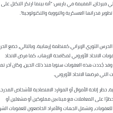
ي ميرخان، المقيمة في باريس: “أنه بينما ارتكز التكتل على
طوير قدراتها العسكرية والنووية والتكنولوجية”.
الأوروبي في 19 فبراير 2026 تصنيف الحرس الثوري الإيراني كمنظمة إرهابية. وبالتالي، خضع ا
وبات الاتحاد الأوروبي لمكافحة الإرهاب. كما فرض الاتحاد
وبات على إيران وقد جُددت هذه العقوبات سنويا منذ ذلك الحين، وكان آخر ت
، حظر إتاحة الأموال أو الموارد الاقتصادية للأشخاص المدرج
حظرًا على المعاملات مع ميناءين مملوكين أو مشغلين أو
للعقوبات، وتشمل الجهات والأفراد الخاضعون للعقوبات الش