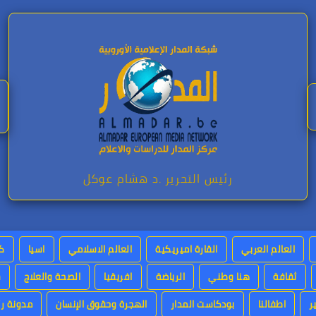
رئيس التحرير .د هشام عوكل
العالم العربي
القارة اميريكية
العالم الاسلامي
اسيا
كت
ثقافة
هنا وطني
الرياضة
افريقيا
الصحة والعلاج
س
ر
اطفالنا
بودكاست المدار
الهجرة وحقوق الإنسان
مدونة رئ