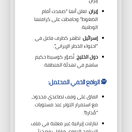
إيران.
إيران
: تعلن أنها “صمدت أمام
الضغوط” وحافظت على كرامتها
الوطنية.
إسرائيل
: تظهر كطرف فاعل في
“احتواء الخطر الإيراني”.
دول الخليج
: تُصوّر كوسيط حكيم
ساهم في تهدئة المنطقة.
🕵️ الواقع الخفي المحتمل:
اتفاق على وقف تصاعدي محدود،
مع استمرار التوتر عند مستويات
“مُدارة”.
تنازلات إيرانية غير معلنة في ملف
البرنامج النووي مقابل رفع جزئي