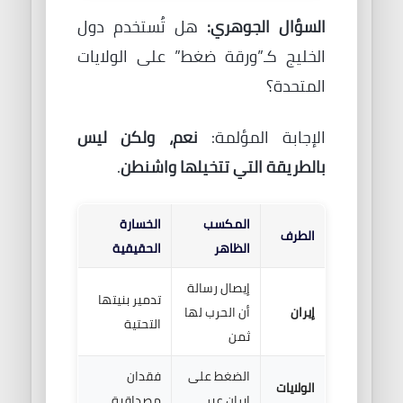
السؤال الجوهري:
هل تُستخدم دول
الخليج كـ”ورقة ضغط” على الولايات
المتحدة؟
الإجابة المؤلمة:
نعم، ولكن ليس
بالطريقة التي تتخيلها واشنطن
.
المكسب
الخسارة
الطرف
الظاهر
الحقيقية
إيصال رسالة
تدمير بنيتها
إيران
أن الحرب لها
التحتية
ثمن
الضغط على
فقدان
الولايات
إيران عبر
مصداقية