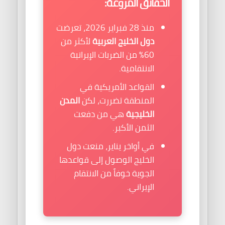
الحقائق المروّعة:
منذ 28 فبراير 2026، تعرضت
دول الخليج العربية
لأكثر من
60% من الضربات الإيرانية
الانتقامية.
القواعد الأمريكية في
المنطقة تضررت، لكن
المدن
الخليجية
هي من دفعت
الثمن الأكبر.
في أواخر يناير، منعت دول
الخليج الوصول إلى قواعدها
الجوية خوفاً من الانتقام
الإيراني.