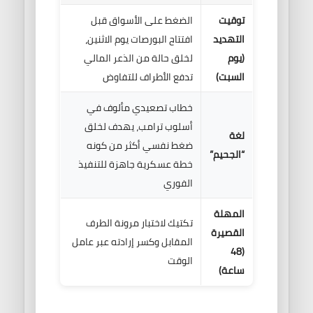
توقيت
الضغط على الأسواق قبل
التهديد
افتتاح البورصات يوم الاثنين،
(يوم
لخلق حالة من الذعر المالي
السبت)
تدفع الأطراف للتفاوض
خطاب تصعيدي مألوف في
أسلوب ترامب، يهدف لخلق
لغة
ضغط نفسي أكثر من كونه
“الجحيم”
خطة عسكرية جاهزة للتنفيذ
الفوري
المهلة
تكتيك لاختبار مرونة الطرف
القصيرة
المقابل وكسر إرادته عبر عامل
(48
الوقت
ساعة)