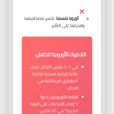
أوروبا نفسها
: تخسر مصداقيتها
وقدرتها على التأثير.
التحذيرات الأوروبية تتجاهل:
في 1-2 مارس 2026، ضربت
طائرة إيرانية مسيرة قاعدة
أكروتيري البريطانية في
قبرص.
القادة الأوروبيون دعوا
لـ”وقف الهجمات على البنية
التحتية” في 20 مارس.