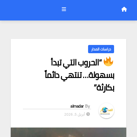
دراسات المدار
“الحروب التي تبدأ
بسهولة… تنتهي دائماً
بكارثة”
almadar
By
أبريل 5, 2026