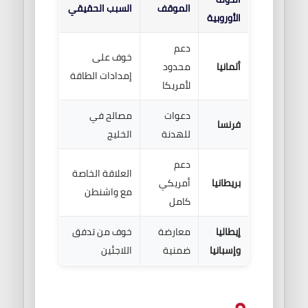
الموقف
السبب الحقيقي
الأوروبية
دعم
خوف على
ألمانيا
محدود
إمدادات الطاقة
لأمريكا
دعوات
مصالح في
فرنسا
للهدنة
الخليج
دعم
العلاقة الخاصة
بريطانيا
أمريكي
مع واشنطن
كامل
إيطاليا
معارضة
خوف من تدفق
وإسبانيا
ضمنية
اللاجئين