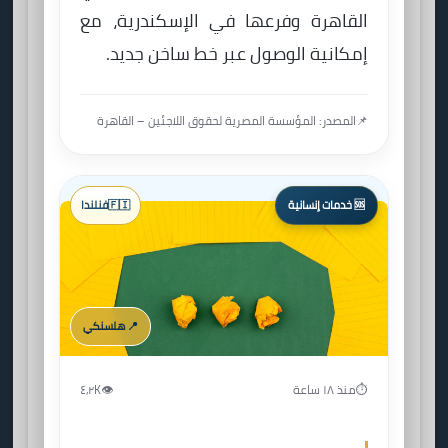
القاهرة وفرعها في الإسكندرية، مع
إمكانية الوصول عبر خط ساخن جديد.
📌
المصدر: المؤسسة المصرية لحقوق اللاجئين – القاهرة
🆘 خدمات إنسانية
🇫🇮
فنلندا
📍 هلسنكي
⏱️
منذ ١٨ ساعة
👁️
٤٫٢K