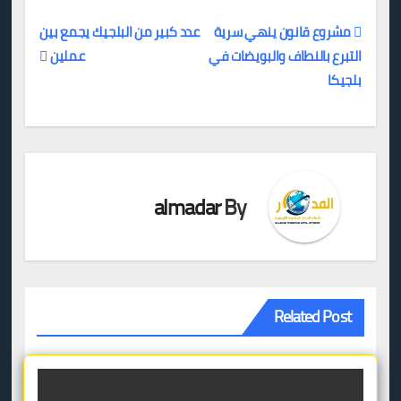
مشروع قانون ينهي سرية
عدد كبير من البلجيك يجمع بين
التبرع بالنطاف والبويضات في
عملين
تصفّح
بلجيكا
المقالات
almadar
By
Related Post