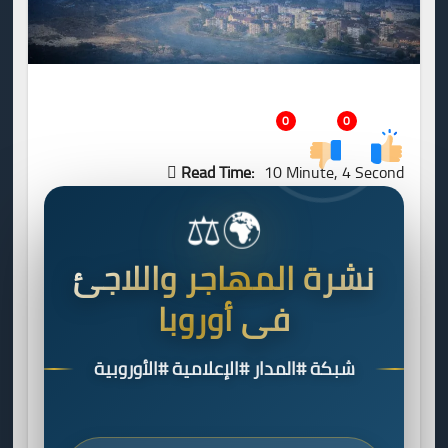
0
0
Read Time:
10 Minute, 4 Second
⚖️
🌍
نشرة المهاجر واللاجئ
في أوروبا
شبكة #المدار #الإعلامية #الأوروبية