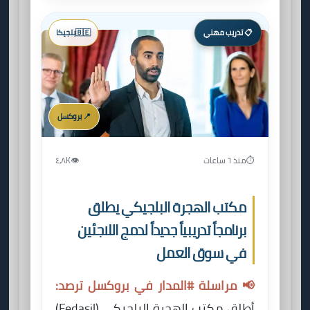
📋 تدريب مهني
🇧🇪
بلجيكا
📍 بروكسل
⏱️
منذ ٦ ساعات
👁️
٤٫٨K
مكتب الهجرة البلجيكي يطلق
برنامجاً تدريبياً جديداً لدمج اللاجئين
في سوق العمل
📢 مراسلة #المدار في بروكسل ترصد:
أطلق مكتب الهجرة البلجيكي (Fedasil)