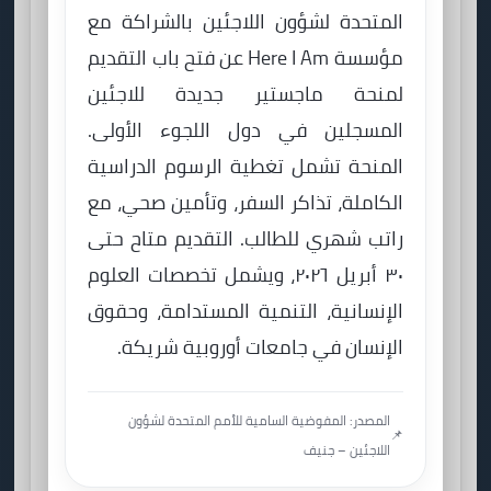
المتحدة لشؤون اللاجئين بالشراكة مع
مؤسسة Here I Am عن فتح باب التقديم
لمنحة ماجستير جديدة للاجئين
المسجلين في دول اللجوء الأولى.
المنحة تشمل تغطية الرسوم الدراسية
الكاملة، تذاكر السفر، وتأمين صحي، مع
راتب شهري للطالب. التقديم متاح حتى
٣٠ أبريل ٢٠٢٦، ويشمل تخصصات العلوم
الإنسانية، التنمية المستدامة، وحقوق
الإنسان في جامعات أوروبية شريكة.
المصدر: المفوضية السامية للأمم المتحدة لشؤون
📌
اللاجئين – جنيف