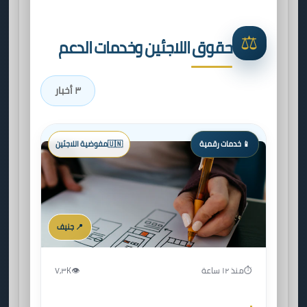
⚖️
حقوق اللاجئين وخدمات الدعم
٣ أخبار
📱 خدمات رقمية
🇺🇳
مفوضية اللاجئين
📍 جنيف
⏱️
منذ ١٢ ساعة
👁️
٧٫٣K