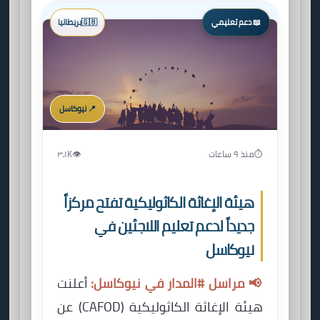
📖 دعم تعليمي
🇬🇧
بريطانيا
📍 نيوكاسل
⏱️
منذ ٩ ساعات
👁️
٣٫١K
هيئة الإغاثة الكاثوليكية تفتح مركزاً
جديداً لدعم تعليم اللاجئين في
نيوكاسل
📢 مراسل #المدار في نيوكاسل:
أعلنت
هيئة الإغاثة الكاثوليكية (CAFOD) عن