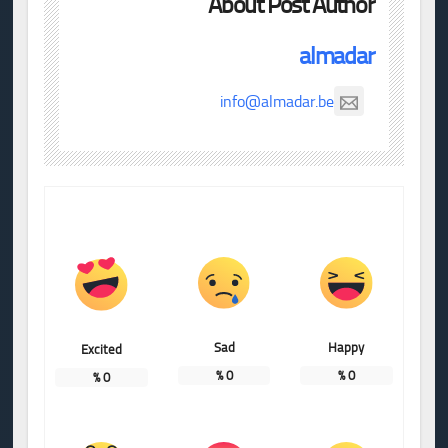
About Post Author
almadar
info@almadar.be
Sad
Happy
Excited
%
0
%
0
%
0