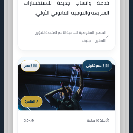
خدمة واتساب جديدة للاستفسارات
السريعة والتوجيه القانوني الأولي.
المصدر: المفوضية السامية للأمم المتحدة لشؤون
📌
اللاجئين – جنيف
🇪🇬 دعم قانوني
🇪🇬
مصر
📍 القاهرة
⏱️
منذ ١٥ ساعة
👁️
٥٫٥K