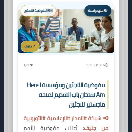
📚 منح دراسية
🇺🇳
مفوضية اللاجئين
📍 جنيف
⏱️
منذ ٣ ساعات
👁️
٦٫٢K
مفوضية اللاجئين ومؤسسة Here I
Am تفتحان باب التقديم لمنحة
ماجستير للاجئين
📢 شبكة #المدار #الإعلامية #الأوروبية
من جنيف:
أعلنت مفوضية الأمم