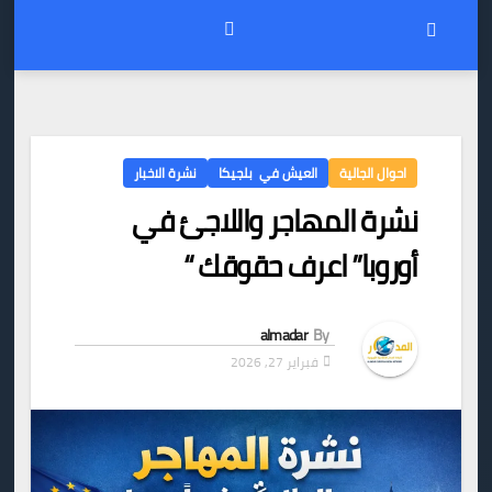
احوال الجالية
العيش في بلجيكا
نشرة الاخبار
نشرة المهاجر واللاجئ في
أوروبا” اعرف حقوقك “
almadar
By
فبراير 27, 2026