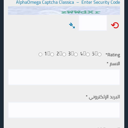
AlphaOmega Captcha Classica – Enter Security Code
➴
⟲
1
2
3
4
5
*
Rating
الاسم
*
البريد الإلكتروني
*