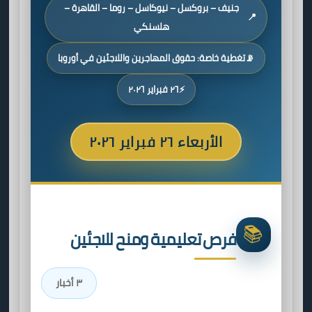
جنيف – بروكسل – نيوكاسل – روما – القاهرة –
📍
هلسنكي
📡
تغطية خاصة: حقوق المهاجرين واللاجئين في أوروبا
⚡
٢٦ فبراير ٢٠٢٦
الأربعاء ٢٦ فبراير ٢٠٢٦
📚
فرص تعليمية ومنح للاجئين
٣ أخبار