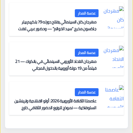
عدسة المدار
مهرجان كان السينمائي يفتتح دورته 79 بتكريم بيتر
جاكسون مخرج “سيد الخواتم” — وحضور عربي لافت
على السجادة الحمراء يضم نادين نجيم وآسر ياسين وخالد
مزنر ضمن لجنة التحكيم
عدسة المدار
مهرجان الاتحاد الأوروبي السينمائي في بانكوك — 21
فيلماً من 19 دولة أوروبية بالدخول المجاني
عدسة المدار
عاصمتا الثقافة الأوروبية 2026: أولو الفنلندية وترينشين
السلوفاكية — نموذج لتوزيع الحضور الثقافي خارج
المراكز الكبرى