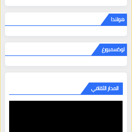
هولندا
لوكسمبورغ
المدار الثقافي