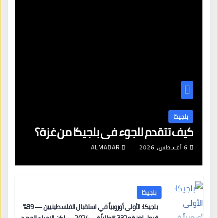
بلجيكا
كيف تتقدم للجوء في بلجيكا من غزة؟
6 أغسطس، 2026
ALMADAR
بلجيكا
بلجيكا: الأولى أوروبياً في استقبال الفلسطينيين — 89%
قبول لغزة و5,332 طلباً في 2024 — لكن الإجراء الجديد