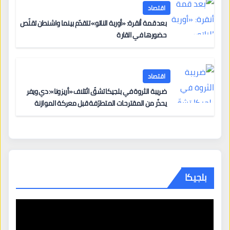
اقتصاد
بعد قمة أنقرة: «أوربة الناتو» تتقدّم بينما واشنطن تقلّص
حضورها في القارة
اقتصاد
ضريبة الثروة في بلجيكا تشقّ ائتلاف «أريزونا»: دي ويفر
يحذّر من المقترحات المتطرّفة قبل معركة الموازنة
بلجيكا