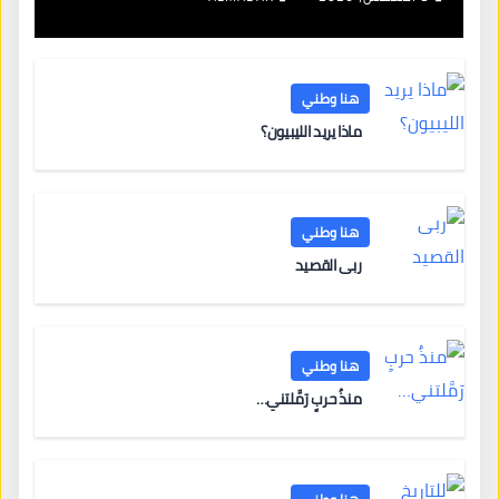
هنا وطني
ماذا يريد الليبيون؟
هنا وطني
ربى القصيد
هنا وطني
منذُ حربٍ رَمَّلتني…