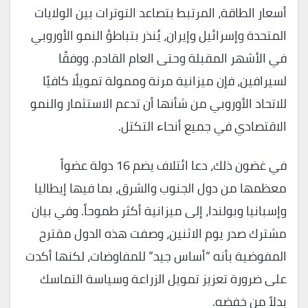
أسعار الطاقة، المرتبط بتصاعد التوترات بين الولايات
المتحدة وإسرائيل وإيران، يُنذر بتباطؤ النمو الأوروبي
في الأشهر المقبلة وحتى العام القادم. ووفقًا
لسيرافين، فإن ميزانية مرنة وممولة تمويلًا كافيًا
للاتحاد الأوروبي من شأنها أن تدعم الاستثمار والنمو
الاقتصادي في جميع أنحاء التكتل.
في غضون ذلك، دعا ائتلاف يضم 16 دولة عضواً
معظمها من دول الجنوب والشرق، بما فيها إيطاليا
وإسبانيا وبولندا، إلى ميزانية أكثر طموحاً. وفي بيان
مشترك صدر يوم الاثنين، وصفت هذه الدول مقترح
المفوضية بأنه “أساس جيد” للمفاوضات، لكنها أكدت
على ضرورة تعزيز تمويل الزراعة وسياسة التماسك
بدلاً من خفضه.