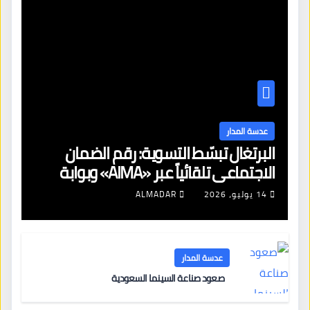
عدسة المدار
البرتغال تبسّط التسوية: رقم الضمان
الاجتماعي تلقائياً عبر «AIMA» وبوابة
جديدة لتجديد الإقامات
14 يوليو، 2026
ALMADAR
عدسة المدار
صعود صناعة السينما السعودية