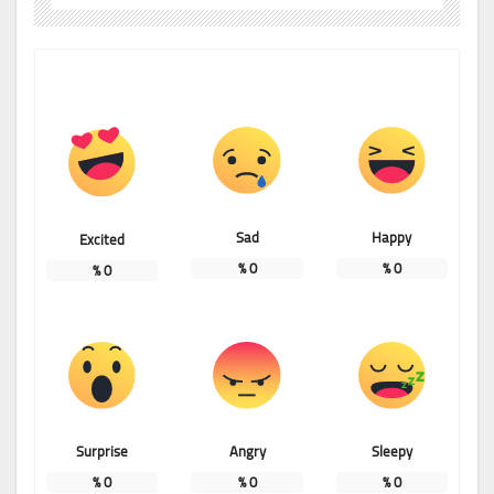
Sad
Happy
Excited
%
0
%
0
%
0
Surprise
Angry
Sleepy
%
0
%
0
%
0