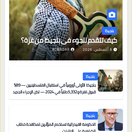
بلجيكا
كيف تتقدم للجوء في بلجيكا من غزة؟
6 أغسطس، 2026
ALMADAR
بلجيكا
بلجيكا: الأولى أوروبياً في استقبال الفلسطينيين — 89%
قبول لغزة و5,332 طلباً في 2024 — لكن الإجراء الجديد
من 12 يونيو يُعقّد المسار لمن يحمل وضعاً في دولة EU
أخرى
بلجيكا
الحكومة الفيدرالية تستخدم المؤثرين لمكافحة خطاب
الكراهية على الإنترنت