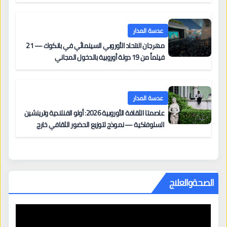
على السجادة الحمراء يضم نادين نجيم وآسر ياسين وخالد
مزنر ضمن لجنة التحكيم
عدسة المدار
مهرجان الاتحاد الأوروبي السينمائي في بانكوك — 21
فيلماً من 19 دولة أوروبية بالدخول المجاني
عدسة المدار
عاصمتا الثقافة الأوروبية 2026: أولو الفنلندية وترينشين
السلوفاكية — نموذج لتوزيع الحضور الثقافي خارج
المراكز الكبرى
الصحةوالعلاج