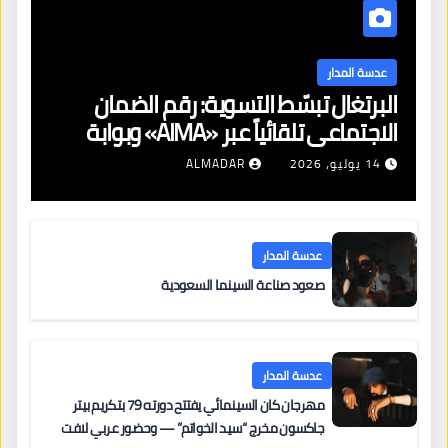
عدسة المدار
البرتغال تبسّط التسوية: رقم الضمان
الاجتماعي تلقائياً عبر «AIMA» وبوابة
جديدة لتجديد الإقامات
14 يوليو، 2026
ALMADAR
عدسة المدار
صعود صناعة السينما السعودية
عدسة المدار
مهرجان كان السينمائي يفتتح دورته 79 بتكريم بيتر
جاكسون مخرج “سيد الخواتم” — وحضور عربي لافت