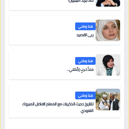
ماذا يريد الليبيون؟
هنا وطني
ربى القصيد
هنا وطني
منذُ حربٍ رَمَّلتني…
هنا وطني
للتاريخ حديث الذكريات مع المعلم الفاضل المبروك
الغنودي