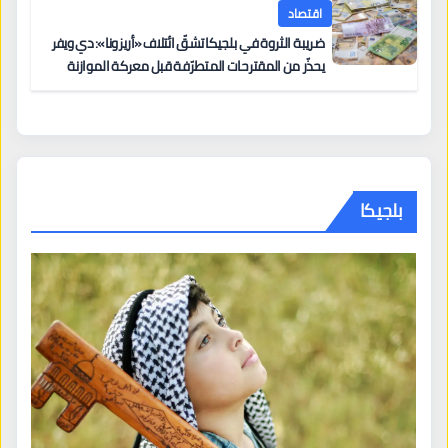
اقتصاد
ضريبة الثروة في بلجيكا تشقّ ائتلاف «أريزونا»: دي ويفر
يحذّر من المقترحات المتطرّفة قبل معركة الموازنة
بلجيكا