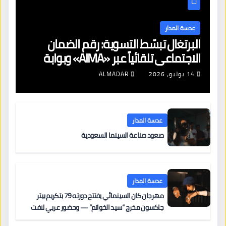
عدسة المدار
البرتغال تبسّط التسوية: رقم الضمان
الاجتماعي تلقائياً عبر «AIMA» وبوابة
جديدة لتجديد الإقامات
14 يوليو، 2026
ALMADAR
عدسة المدار
صعود صناعة السينما السعودية
عدسة المدار
مهرجان كان السينمائي يفتتح دورته 79 بتكريم بيتر
جاكسون مخرج “سيد الخواتم” — وحضور عربي لافت
على السجادة الحمراء يضم نادين نجيم وآسر ياسين وخالد