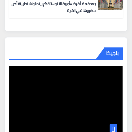
بعد قمة أنقرة: «أوربة الناتو» تتقدّم بينما واشنطن تقلّص
حضورها في القارة
بلجيكا