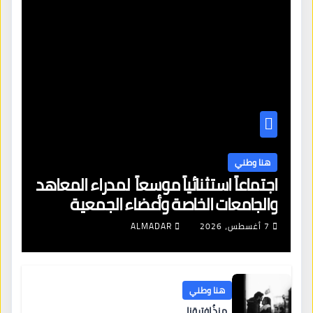
هنا وطني
اجتماعاً استثنائياً موسعاً لمدراء المعاهد
والجامعات الخاصة وأعضاء الجمعية
العمومية للنقابة العامة لمؤسسات
7 أغسطس، 2026
ALMADAR
التعليم والتدريب الخاص في ليبيا
هنا وطني
منذُ افترقنا