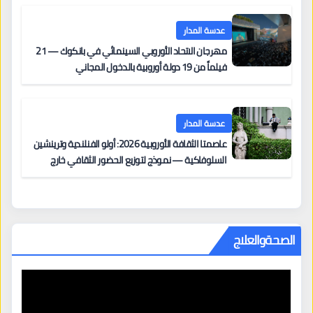
مزنر ضمن لجنة التحكيم
عدسة المدار
مهرجان الاتحاد الأوروبي السينمائي في بانكوك — 21
فيلماً من 19 دولة أوروبية بالدخول المجاني
عدسة المدار
عاصمتا الثقافة الأوروبية 2026: أولو الفنلندية وترينشين
السلوفاكية — نموذج لتوزيع الحضور الثقافي خارج
المراكز الكبرى
الصحةوالعلاج