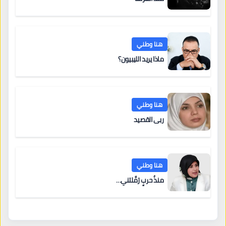
هنا وطني
ماذا يريد الليبيون؟
هنا وطني
ربى القصيد
هنا وطني
منذُ حربٍ رَمَّلتني…