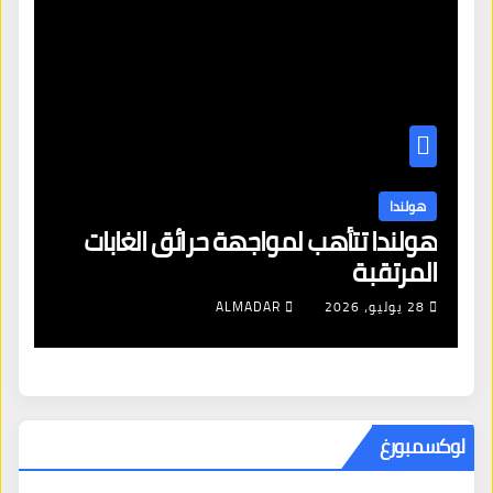
هولندا
ن
هولندا تتأهب لمواجهة حرائق الغابات
هو
المرتقبة
من
28 يوليو، 2026
ALMADAR
لوكسمبورغ