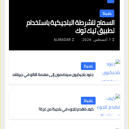
بلجيكا
السماح للشرطة البلجيكية باستخدام
تطبيق تيك توك
7 أغسطس، 2026
ALMADAR
بلجيكا
جنود بلجيكيون سينضمون إلى مهمة الناتو في جرينلاند
بلجيكا
كيف تتقدم للجوء في بلجيكا من غزة؟