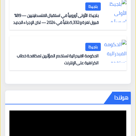
بلجيكا
بلجيكا: الأولى أوروبياً في استقبال الفلسطينيين — 89%
قبول لغزة و5,332 طلباً في 2024 — لكن الإجراء الجديد
من 12 يونيو يُعقّد المسار لمن يحمل وضعاً في دولة EU
أخرى
بلجيكا
الحكومة الفيدرالية تستخدم المؤثرين لمكافحة خطاب
الكراهية على الإنترنت
هولندا