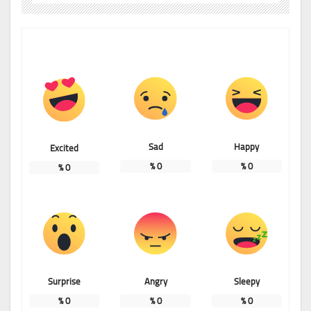
Sad
Happy
Excited
%
0
%
0
%
0
Surprise
Angry
Sleepy
%
0
%
0
%
0