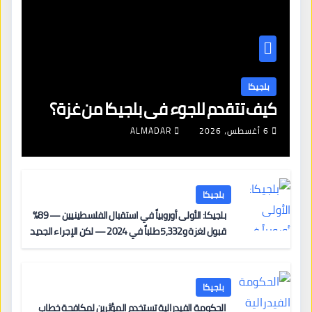
بلجيكا
كيف تتقدم للجوء في بلجيكا من غزة؟
6 أغسطس، 2026
ALMADAR
بلجيكا
بلجيكا: الأولى أوروبياً في استقبال الفلسطينيين — 89%
قبول لغزة و5,332 طلباً في 2024 — لكن الإجراء الجديد
من 12 يونيو يُعقّد المسار لمن يحمل وضعاً في دولة EU
أخرى
بلجيكا
الحكومة الفيدرالية تستخدم المؤثرين لمكافحة خطاب