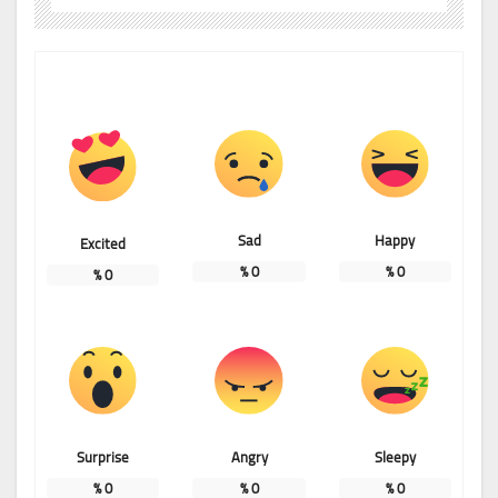
Sad
Happy
Excited
%
0
%
0
%
0
Surprise
Angry
Sleepy
%
0
%
0
%
0