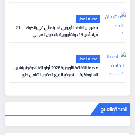
على السجادة الحمراء يضم نادين نجيم وآسر ياسين وخالد
مزنر ضمن لجنة التحكيم
عدسة المدار
مهرجان الاتحاد الأوروبي السينمائي في بانكوك — 21
فيلماً من 19 دولة أوروبية بالدخول المجاني
عدسة المدار
عاصمتا الثقافة الأوروبية 2026: أولو الفنلندية وترينشين
السلوفاكية — نموذج لتوزيع الحضور الثقافي خارج
المراكز الكبرى
الصحةوالعلاج