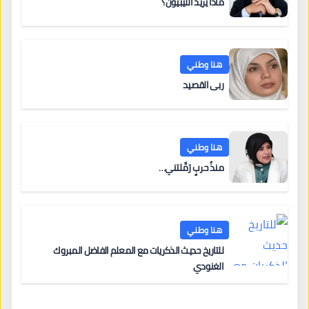
ماذا يريد الليبيون؟
هنا وطني
ربى القصيد
هنا وطني
منذُ حربٍ رَمَّلتني…
هنا وطني
للتاريخ حديث الذكريات مع المعلم الفاضل المبروك
الغنودي