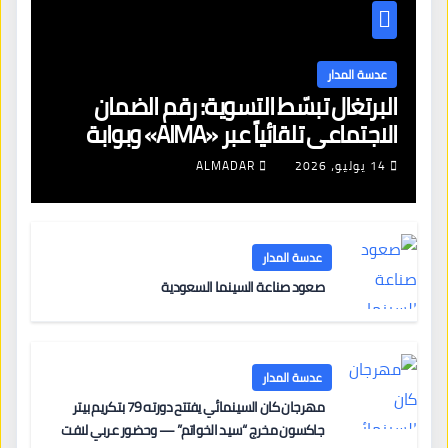
عدسة المدار
البرتغال تبسّط التسوية: رقم الضمان
الاجتماعي تلقائياً عبر «AIMA» وبوابة
جديدة لتجديد الإقامات
14 يوليو، 2026
ALMADAR
عدسة المدار
صعود صناعة السينما السعودية
عدسة المدار
مهرجان كان السينمائي يفتتح دورته 79 بتكريم بيتر
جاكسون مخرج “سيد الخواتم” — وحضور عربي لافت