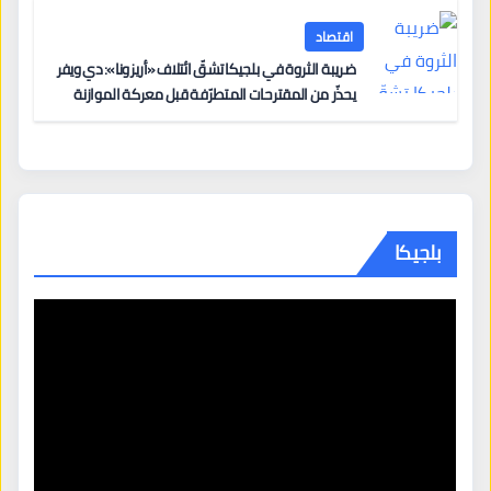
اقتصاد
ضريبة الثروة في بلجيكا تشقّ ائتلاف «أريزونا»: دي ويفر
يحذّر من المقترحات المتطرّفة قبل معركة الموازنة
بلجيكا