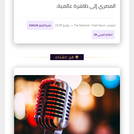
المصري إلى ظاهرة عالمية.
المصدر: The National / Arab News — يونيو 2026
نشرة الاخبار #53602
العالم العربي #5
🌍 فن الشتات