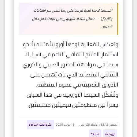
“السينما لديها قدرة فريدة على ربط الناس عبر الثقافات
والأجيال” — ممثل الاتحاد الأوروبي في تايلاند خلال حفل
الافتتاح.
وتعكس الفعالية توجهاً أوروبياً متنامياً نحو
استثمار المنتج الثقافي الناعم في آسيا، لا
سيما في مواجهة الحضور الصيني والكوري
الثقافي المتصاعد الذي بات يُهيمن على
الأذواق الشعبية في عموم المنطقة.
وتُشكّل السينما الأوروبية في هذا السياق
جسراً بين منظومتَين قيميتَين مختلفتَين.
المصدر: EEAS / الاتحاد الأوروبي — 18 يونيو 2026
نشرة الاخبار #53602
اوروبا #4
اسيا #7