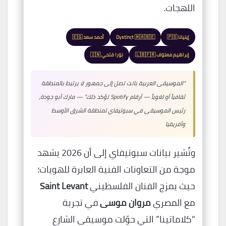
اللهجات.
إيليانا 🇵🇸
Dystinct 🇲🇦🇧🇪
أحمد سعد 🇪🇬
إبراهيم معلوف 🇱🇧🇫🇷
نورا فتحي 🇮🇳
“الموسيقى العربية باتت تصل إلى جمهور لا يرتبط بالمنطقة
ثقافياً أو لغوياً — أرقام Spotify تؤكد ذلك” — مارك أبو جودة،
رئيس الموسيقى في سبوتيفاي لمنطقة الشرق الأوسط
وأفريقيا
وتُشير بيانات سبوتيفاي إلى أن 2026 يشهد
موجة من التعاونات الفنية العابرة للهويات؛
حيث يمزج الفنان الفلسطيني
Saint Levant
مع المصري
مروان موسى
في تجربة
“كلاماتينا” التي حوّلت موسيقى الشارع