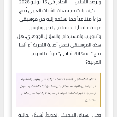
ويرصد التحليل — الصادر في 15 يونيو 2026
— كيف باتت مجتمعات الشتات العربي تُنتج
جزءاً متنامياً مما نستمع إليه من موسيقى
عربية عالمياً، لا سيما في لندن وباريس
وأنتويرب وأمستردام. والسؤال الجوهري: هل
هذه الموسيقى تحمل أصالة التجربة أم أنها
نتاج “استهلاك ثقافي” موجّه للسوق
الغربية؟
الفنان الفلسطيني Saint Levant المولود في برلين، والمغنية
اليمنية-البريطانية Elyanna، وغيرهما من أبناء الشتات يحملون
ازدواجية الهوية كمادة فنية خام — وهذا بالضبط ما يجعلهم
مختلفين.
وفي السياق البلجيكي تحديداً، تُشكّل الجالية