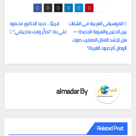
الموسيقى العربية في الشتات:
قريبًا… جديد الدكتور محمود
بين الحنين والهوية الجديدة —
علي بك “تذكَّر وقت ما جيتني”
تصفّح
هل يُجسّد الفنان المغترب صوت
المقالات
الوطن أم صوت الغربة؟
almadar
By
Related Post