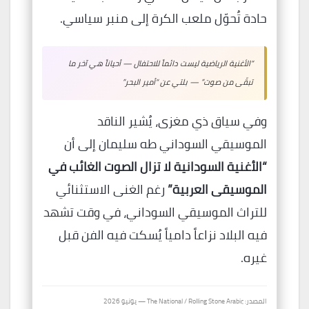
حادة تُحوّل ملعب الكرة إلى منبر سياسي.
“الأغنية الرياضية ليست دائماً للاحتفال — أحياناً هي آخر ما
تبقّى من صوت” — بلتي عن “أمير البحر”
وفي سياق ذي مغزى، يُشير الناقد
الموسيقي السوداني طه سليمان إلى أن
“الأغنية السودانية لا تزال الصوت الغائب في
الموسيقى العربية”
رغم الغنى الاستثنائي
للتراث الموسيقي السوداني، في وقت تشهد
فيه البلاد نزاعاً دامياً يُسكت فيه الفن قبل
غيره.
المصدر: The National / Rolling Stone Arabic — يونيو 2026