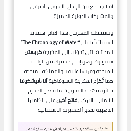
أفلام تجمع بين الإبداع الأوروبي الشرقي
والمشاركات الدولية المميزة.
ويستقطب المهرجان هذا العام اهتماماً
استثنائياً بفيلم
“The Chronology of Water”
للممثلة التي تحوّلت إلى المخرجة
كريستن
ستيوارت
، وهو إنتاج مشترك بين الولايات
المتحدة وفرنسا ولاتفيا والمملكة المتحدة.
كما تُكرَّم المخرجة السلوفاكية
آنا شيشكوفا
بجائزة مهمة المخرج، فيما يحصل المخرج
الألماني-التركي
فاتح أكين
على الكاميرا
الذهبية تقديراً لمسيرته الاستثنائية.
فاتح أكين — المخرج الألماني من أصول تركية — يُجسّد في