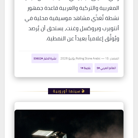
المغربية والتركية والعربية قاعدة جمهور
نشطة تُغذّي مشاهد موسيقية محلية في
أنتويرب وبروكسل وغنت، يستحق أن يُرصد
ويُوثَّق إعلامياً بعيداً عن النمطية.
المصدر: Rolling Stone Arabic — 15 يونيو 2026
نشرة الاخبار #53602
العالم العربي #5
بلجيكا #1
🎬 سينما أوروبية