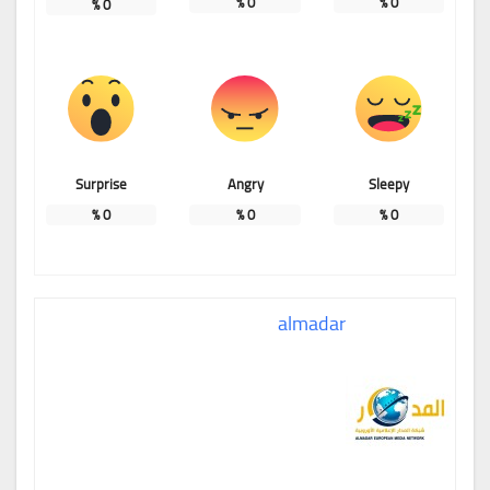
%
0
%
0
%
0
Surprise
Angry
Sleepy
%
0
%
0
%
0
almadar