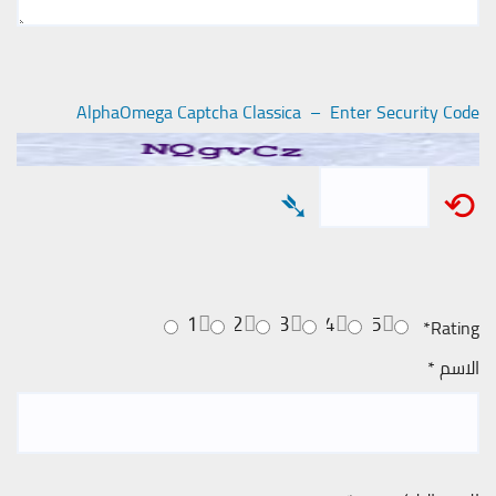
AlphaOmega Captcha Classica – Enter Security Code
➴
⟲
1
2
3
4
5
*
Rating
الاسم
*