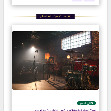
🎤 صوت من الهامش
أغاني الكأس
شبكة المدار الإعلامية الأوروبية — نيويورك / عمّان / الخرطوم