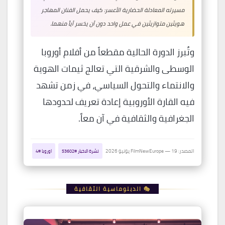
مسيرته المعادلة الحضارية الأعسر: كيف يحمل الفنان المهاجر
هويتَين متوازيتَين في عمل واحد دون أن يخسر أياً منهما.
وتُبرز الدورة الحالية مقطعاً من أفلام أوروبا
الوسطى والشرقية التي تعالج ثيمات الهوية
والانتماء والتحول السياسي، في زمن تشهد
فيه القارة الأوروبية إعادة تعريف لحدودها
الجغرافية والثقافية في آن معاً.
المصدر: FilmNewEurope — 19 يونيو 2026
نشرة الاخبار #53602
اوروبا #4
🎭 الدبلوماسية الثقافية