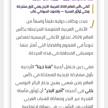
أغاني كأس العالم 2026 العربية: الأردن يغني لأول مشاركة
وبلتي يُوثّق الهجرة — والصوت السوداني غائب
ر
صدت وكالات دولية طيفاً واسعاً من
الأغاني العربية الملهِمة المرتبطة بكأس
العالم 2026، تتجاوز الأغاني الرسمية لتعكس
تنوعاً في الهموم والقضايا التي تُعبّر عنها
موسيقى المنطقة في هذه المرحلة.
ففي حين تحتفل أغنية
“هنا جينا”
الأردنية
بأول مشاركة تاريخية للمملكة في كأس
العالم بلحن شعبي بهيج، يختار الرابّر التونسي
بلتي
في أغنيته
“أمير البحر”
أن يُوثّق مأساة
الهجرة عبر البحر ومعاناة الشباب العربي
الهارب من اليأس — في رسالة اجتماعية