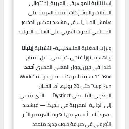
استثنائية للموسيقى العربية، إذ تتوالى
الحفلات والمشاركات الفنية العربية على
هامش المباريات في مشهد يعكس الحضور
المتنامي للصوت العربي على الساحة الدولية.
وبرزت المغنية الفلسطينية-التشيلية
إيليانا
والهندية
نورا فتحي
كنجمتَي حفل افتتاح
كندا، في حين يجول المغني المصري
أحمد
سعد
11 مدينة أمريكية ضمن جولته “World
Cup Run” حتى 28 يونيو. أما الفنان
المغربي-البلجيكي
Dystinct
— الذي ينتمي
إلى الجالية المغربية في بلجيكا — فيشهد
صعوداً لافتاً يجمع بين الهوية العربية والأثر
الأوروبي في صياغة صوت جديد متعدد