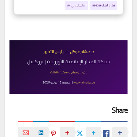
نشرة الاخبار #53602
العالم العربي #5
د. هشام عوكل — رئيس التحرير
شبكة المدار الإعلامية الأوروبية | بروكسل
فن · موسيقى · سينما · ثقافة
www.almadar.be
| الجمعة 19 يونيو 2026
Share