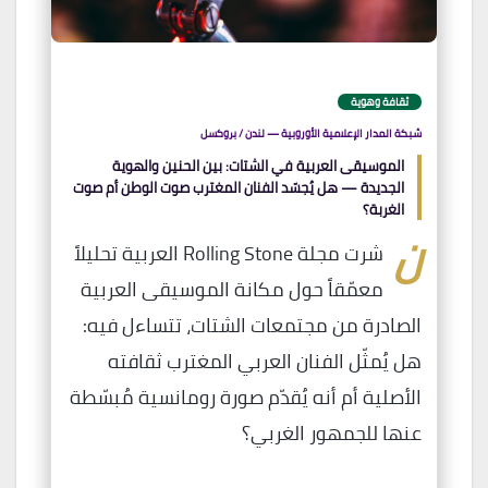
ثقافة وهوية
شبكة المدار الإعلامية الأوروبية — لندن / بروكسل
الموسيقى العربية في الشتات: بين الحنين والهوية
الجديدة — هل يُجسّد الفنان المغترب صوت الوطن أم صوت
الغربة؟
ن
شرت مجلة Rolling Stone العربية تحليلاً
معمّقاً حول مكانة الموسيقى العربية
الصادرة من مجتمعات الشتات، تتساءل فيه:
هل يُمثّل الفنان العربي المغترب ثقافته
الأصلية أم أنه يُقدّم صورة رومانسية مُبسّطة
عنها للجمهور الغربي؟