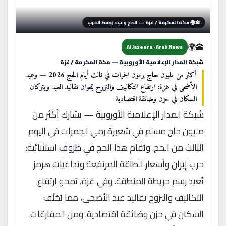
🕋🌍 مكة المكرمة / غزة — الحج وعيد وسط الحرب
🕋🌍
Al Jazeera · Arab News
شبكة المدار الإعلامية الأوروبية — مكة المكرمة / غزة
أكثر من مليون حاج يرمون الجمرات في ثالث أيام الحج 2026 — وعيد
الأضحى في غزة: ارتفاع التكاليف والنزوح يمحوان تقاليد العيد ويتركان
السكان في حزن وضائقة اقتصادية
شبكة المدار الإعلامية الأوروبية — يشارك أكثر من
مليون حاج مسلم في شعيرة رمي الجمرات في اليوم
الثالث من الحج. ويُقام هذا الحج في ظروف استثنائية:
حرب إيران وأسعار الطاقة المرتفعة وتداعيات هرمز
تُعيد رسم خريطة المنطقة. وفي غزة، تمحو ارتفاع
التكاليف والنزوح تقاليد عيد الأضحى، مما يُخلّف
السكان في حزن وضائقة اقتصادية. ومن المفارقات