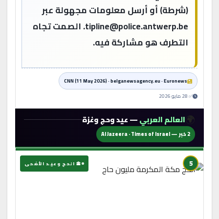
(شرطة) أو أرسل معلومات مجهولة عبر
tipline@police.antwerp.be. الصمت تجاه
التطرف هو مشاركة فيه.
CNN (11 May 2026) · belganewsagency.eu · Euronews
✅ 28 مايو 2026
🌍
العالم العربي
— عيد وحج وغزة
2 خبر — Al Jazeera · Times of Israel
5
🕋 الحج وعيد الأضحى