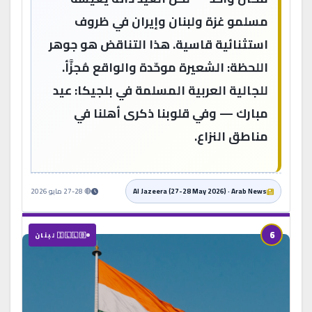
مسلمو غزة ولبنان وإيران في ظروف
استثنائية قاسية. هذا التناقض هو جوهر
اللحظة: الشعيرة موحّدة والواقع مُجزَّأ.
للجالية العربية المسلمة في بلجيكا: عيد
مبارك — وفي قلوبنا ذكرى أهلنا في
مناطق النزاع.
Al Jazeera (27-28 May 2026) · Arab News
🔴 27-28 مايو 2026
6
🇮🇱🇱🇧 لبنان