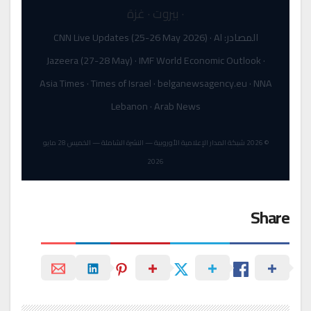
· بيروت · غزة
المصادر: CNN Live Updates (25-26 May 2026) · Al
Jazeera (27-28 May) · IMF World Economic Outlook ·
Asia Times · Times of Israel · belganewsagency.eu · NNA
Lebanon · Arab News
© 2026 شبكة المدار الإعلامية الأوروبية — النشرة الشاملة — الخميس 28 مايو
2026
Share