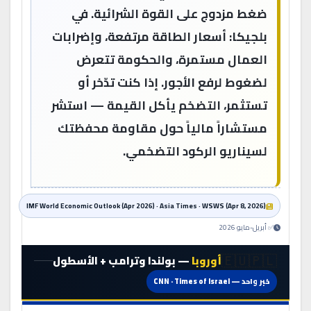
ضغط مزدوج على القوة الشرائية. في
بلجيكا: أسعار الطاقة مرتفعة، وإضرابات
العمال مستمرة، والحكومة تتعرض
لضغوط لرفع الأجور. إذا كنت تدّخر أو
تستثمر، التضخم يأكل القيمة — استشر
مستشاراً مالياً حول مقاومة محفظتك
لسيناريو الركود التضخمي.
IMF World Economic Outlook (Apr 2026) · Asia Times · WSWS (Apr 8, 2026)
✅ أبريل-مايو 2026
🇪🇺🇵🇱
أوروبا
— بولندا وترامب + الأسطول
خبر واحد — CNN · Times of Israel