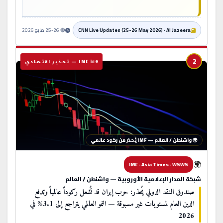
CNN Live Updates (25-26 May 2026) · Al Jazeera
🔴 25-26 مايو 2026
2
📊 IMF — تحذير اقتصادي
🌍 واشنطن / العالم — IMF يُحذر من ركود عالمي
🌍
IMF · Asia Times · WSWS
شبكة المدار الإعلامية الأوروبية — واشنطن / العالم
صندوق النقد الدولي يُحذر: حرب إيران قد تُشعل ركوداً عالمياً وتدفع
الدين العام لمستويات غير مسبوقة — النمو العالمي يتراجع إلى 3.1% في
2026