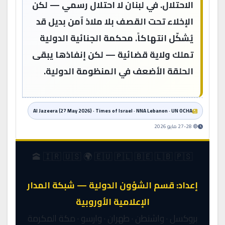
الاحتلال. في لبنان لا احتلال رسمي — لكن
الإخلاء تحت القصف بلا ملاذ آمن بديل قد
يُشكّل انتهاكاً. محكمة الجنائية الدولية
تملك ولاية قضائية — لكن إنفاذها يبقى
الحلقة الأضعف في المنظومة الدولية.
Al Jazeera (27 May 2026) · Times of Israel · NNA Lebanon · UN OCHA
🔴 27-28 مايو 2026
🇮🇷 🇺🇸 🌍 🇪🇺 🇵🇱 🇧🇪 🇱🇧 🇵🇸 🕋
إعداد: قسم الشؤون الدولية — شبكة المدار
الإعلامية الأوروبية
بروكسل · واشنطن · طهران · وارسو · مكة المكرمة