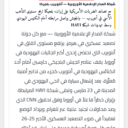
شبكة المدار الإعلامية الأوروبية — أنتويرب، بلجيكا
مع تصاعد الضربات الأمريكية على إيران، بلجيكا ترفع مستوى التأهب
الأمني في أنتويرب — والجيش يواصل مرابطته أمام الكنيس اليهودي
وسط تهديدات شبكة HAYI
شبكة المدار الإعلامية الأوروبية — مع كل جولة
تصعيد عسكري في هرمز، يرتفع مستوى القلق في
أنتويرب التي تحتضن إحدى أكبر الجاليات اليهودية في
أوروبا. يقف عناصر الجيش البلجيكي حارسين أمام أحد
الكنائس اليهودية في أنتويرب كجزء من تدابير أمنية
مُعزَّزة، بعد إشعال سيارة في الحي اليهودي في
المدينة في 23 مارس. وتبقى شبكة HAYI المرتبطة
بإيران خطراً فاعلاً في أوروبا وفق تحقيق CNN الذي
رصد محاولات تجنيد علنية عبر تلغرام. ويزداد الوضع
تعقيداً في ضوء التصعيد العسكري الأخير 25-26
مايو: كل ضربة أمريكية جديدة على إيران قد تُحرّك