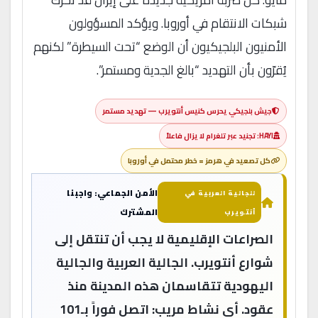
شبكات الانتقام في أوروبا. ويؤكد المسؤولون
الأمنيون البلجيكيون أن الوضع “تحت السيطرة” لكنهم
يُقرّون بأن التهديد “بالغ الجدية ومستمر”.
جيش بلجيكي يحرس كنيس أنتويرب — تهديد مستمر
HAYI: تجنيد عبر تلغرام لا يزال فاعلاً
كل تصعيد في هرمز = خطر محتمل في أوروبا
الأمن الجماعي: واجبنا
للجالية العربية في
المشترك
أنتويرب
الصراعات الإقليمية لا يجب أن تنتقل إلى
شوارع أنتويرب. الجالية العربية والجالية
اليهودية تتقاسمان هذه المدينة منذ
عقود. أي نشاط مريب: اتصل فوراً بـ101