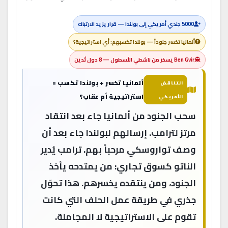
5000 جندي أمريكي إلى بولندا — قرار يزيد الارتباك
ألمانيا تخسر جنوداً — بولندا تكسبهم: أي استراتيجية؟
Ben Gvir يسخر من ناشطي الأسطول — 8 دول تُدين
ألمانيا تخسر + بولندا تكسب =
التناقض
استراتيجية أم عقاب؟
الأمريكي
سحب الجنود من ألمانيا جاء بعد انتقاد
مرتز لترامب. إرسالهم لبولندا جاء بعد أن
وصف تواروسكي مرحباً بهم. ترامب يُدير
الناتو كسوق تجاري: من يمتدحه يأخذ
الجنود، ومن ينتقده يخسرهم. هذا تحوّل
جذري في طريقة عمل الحلف التي كانت
تقوم على الاستراتيجية لا المجاملة.