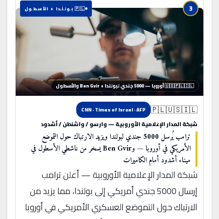
3
🇵🇱 بولندا + الأسطول
🇺🇸🇵🇱🇮🇱 أوروبا — 5000 جندي لبولندا + Ben Gvir والأسطول
🇵🇱🇺🇸🇮🇱
CNN · Times of Israel · AFP
شبكة المدار الإعلامية الأوروبية — وارسو / واشنطن / أشدود
ترامب يُرسل 5000 جندي لبولندا ويزيد الارتباك حول التموضع
الأمريكي في أوروبا — وBen Gvir يسخر من ناشطي الأسطول في
ميناء أشدود أمام الكاميرات
شبكة المدار الإعلامية الأوروبية — أعلن ترامب
إرسال 5000 جندي أمريكي إلى بولندا، مما يزيد من
الارتباك حول التموضع العسكري الأمريكي في أوروبا