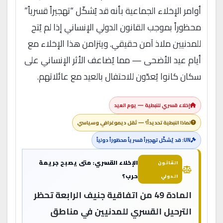
أوامر الإخلاء الجماعية بأنه قد يُشكّل “تهجيراً قسرياً”
محظوراً بموجب القانون الدولي الإنساني إذا لم يُتح
للمدنيين ملاذ آمن حقيقي. ويتزامن هذا الإخلاء مع
أيام عيد الأضحى — مما يُضاعف الأثر الإنساني على
سكان كانوا يُعدّون للاحتفال بالعيد مع عائلاتهم.
إخلاء قسري للنبطية — يوم العيد
لماذا النبطية تحديداً؟ — ثقل ديموغرافي وسياسي
UN: قد يُشكّل تهجيراً قسرياً محظوراً دولياً
الإخلاء القسري: متى يصبح جريمة
القانون
حرب؟
الدولي
المادة 49 من اتفاقية جنيف الرابعة تحظر
الترحيل القسري للمدنيين في مناطق