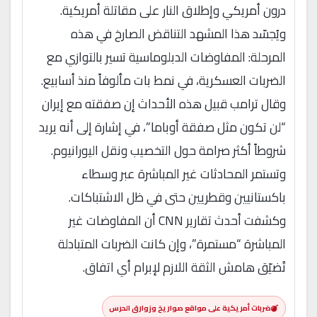
درون أمريكي وإطلاق النار على مقاتلة أمريكية.
ويُجسّد هذا المشهد التناقض الصارخ في هذه
المرحلة: المفاوضات الدبلوماسية تسير بالتوازي مع
الضربات العسكرية، في نمط بات مألوفاً منذ أسابيع.
وقال ترامب قبيل هذه الأحداث إن صفقته مع إيران
“لن تكون مثل صفقة أوباما”، في إشارة إلى أنه يريد
شروطاً أكثر صرامة حول التخصيب ونقل اليورانيوم.
وتستمر المحادثات غير المباشرة عبر وسطاء
باكستانيين وقطريين حتى في ظل الاشتباكات.
وكشفت أحدث تقارير CNN أن المفاوضات غير
المباشرة “مستمرة”، وإن كانت الضربات المتبادلة
تُضيّق هامش الثقة اللازم لإبرام أي اتفاق.
ضربات أمريكية على مواقع صواريخ وزوارق الحرس