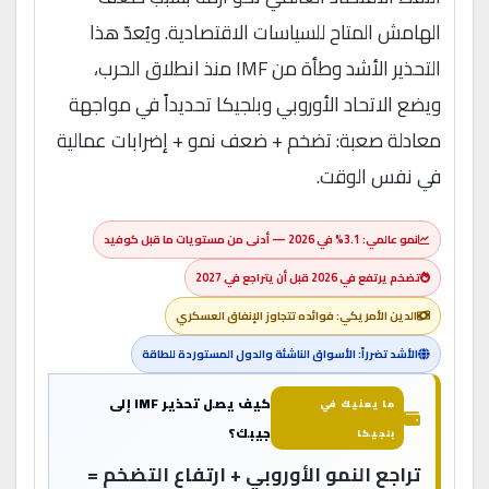
الهامش المتاح للسياسات الاقتصادية. ويُعدّ هذا
التحذير الأشد وطأة من IMF منذ انطلاق الحرب،
ويضع الاتحاد الأوروبي وبلجيكا تحديداً في مواجهة
معادلة صعبة: تضخم + ضعف نمو + إضرابات عمالية
في نفس الوقت.
نمو عالمي: 3.1% في 2026 — أدنى من مستويات ما قبل كوفيد
تضخم يرتفع في 2026 قبل أن يتراجع في 2027
الدين الأمريكي: فوائده تتجاوز الإنفاق العسكري
الأشد تضرراً: الأسواق الناشئة والدول المستوردة للطاقة
كيف يصل تحذير IMF إلى
ما يعنيك في
جيبك؟
بلجيكا
تراجع النمو الأوروبي + ارتفاع التضخم =