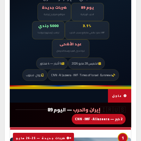
يوم 89
ضربات جديدة
الحرب الإيرانية
مواقع صواريخ إيرانية
3.1%
5000 جندي
IMF: نمو عالمي متراجع بسبب الحرب
ترامب يُرسلهم لبولندا
عيد الأضحى
غزة تحيي العيد وسط الحرمان
الخميس 28 مايو 2026
6 أخبار — 4 محاور
CNN · Al Jazeera · IMF · Times of Israel · Euronews
جوال · لابتوب
🔴 عاجل
🇮🇷🇺🇸
إيران والحرب
— اليوم 89
2 خبر — CNN · IMF · Al Jazeera
1
🔴 ضربات جديدة — 25-26 مايو