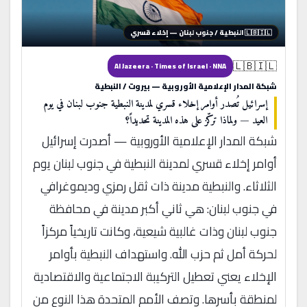
🇱🇧🇮🇱 النبطية / جنوب لبنان — إخلاء قسري
🇱🇧🇮🇱
Al Jazeera · Times of Israel · NNA
شبكة المدار الإعلامية الأوروبية — بيروت / النبطية
إسرائيل تُصدر أوامر إخلاء قسري لمدينة النبطية جنوب لبنان في يوم
العيد — ولماذا تركّز على هذه المدينة تحديداً؟
شبكة المدار الإعلامية الأوروبية — أصدرت إسرائيل
أوامر إخلاء قسري لمدينة النبطية في جنوب لبنان يوم
الثلاثاء. والنبطية مدينة ذات ثقل رمزي وديموغرافي
في جنوب لبنان: هي ثاني أكبر مدينة في محافظة
جنوب لبنان وذات غالبية شيعية، وكانت تاريخياً مركزاً
لحركة أمل ثم حزب الله. واستهداف النبطية بأوامر
الإخلاء يعني تعطيل التركيبة الاجتماعية والاقتصادية
لمنطقة بأسرها. وتصف الأمم المتحدة هذا النوع من