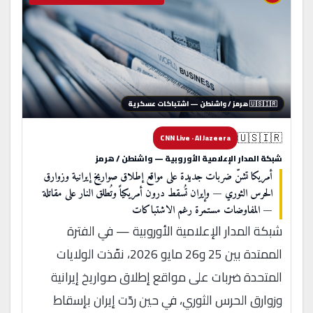
🇺🇸🇮🇷 هرمز / واشنطن — اشتباكات عسكرية
🇺🇸🇮🇷
CNN Live · Al Jazeera
شبكة المدار الإعلامية الأوروبية — واشنطن / هرمز
أمريكا تشنّ ضربات جديدة على مواقع إطلاق صواريخ إيرانية وزوارق
الحرس الثوري — وإيران تُسقط درون أمريكياً وتُطلق النار على مقاتلة
— المفاوضات مستمرة رغم الاشتباكات
شبكة المدار الإعلامية الأوروبية — في الفترة
الممتدة بين 25 و26 مايو 2026، نفّذت الولايات
المتحدة ضربات على مواقع إطلاق صواريخ إيرانية
وزوارق الحرس الثوري، في حين ردّت إيران بإسقاط