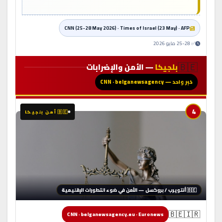
CNN (25-28 May 2026) · Times of Israel (23 May) · AFP
✅ 25-28 مايو 2026
🇧🇪
بلجيكا
— الأمن والإضرابات
خبر واحد — CNN · belganewsagency
4
🇧🇪 أمن بلجيكا
🇧🇪 أنتويرب / بروكسل — الأمن في ضوء التطورات الإقليمية
🇧🇪🇮🇷
CNN · belganewsagency.eu · Euronews