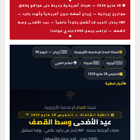
🔴 28 مايو 2026 — ضربات أمريكية جديدة على مواقع إطلاق
صواريخ إيرانية — إيران تُسقط درون أمريكياً وتُهدد بالرد —
IMF يحذر: الحرب قد تُشعل ركوداً عالمياً — عيد الأضحى وسط
القصف — ترامب يرسل 5000 جندي لبولندا
شبكة المدار الإعلامية الأوروبية
🇮🇷 إيران — اليوم 89
🇪🇺 أوروبا
🇧🇪 بلجيكا
🌍 العالم العربي
الخميس 28 مايو 2026
أخبار لحظية
🌍
شبكة
المدار
الإعلامية الأوروبية
النشرة الشاملة — الخميس 28 مايو 2026
عيد الأضحى
وسط القصف
ضربات أمريكية جديدة · IMF يُحذر من ركود عالمي · بولندا تستقبل
5000 جندي · الحج وغزة والأسطول