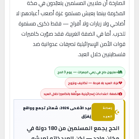
الصارخة أن ملايين المسلمين يتعبّدون في مكة
المكرمة بينما يعيش مسلمو غزة أصعب أعيادهم: لا
أضاحي ولا زيارات ولا أفراح — فقط ذكرى مستمرة
للحرب. أما في الضفة الغربية، فقد صوّرت كاميرات
قوات الأمن الإسرائيلية تصرفات عدوانية ضد
فلسطينيين خلال العيد.
+مليون حاج في رمي الجمرات — يوم 3 الحج
غزة: العيد بلا فرحة — تكاليف ونزوح
الضفة: اعتداءات إسرائيلية موثّقة بالكاميرا خلال العيد
عيد الأضحى 2026: شعائر تجمع وواقع
رسالة
يُفرّق
العيد
الحج يجمع المسلمين من 180 دولة في
مكان واحد — لكن العيد ذاته يُعيشه