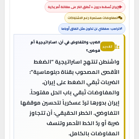
إيران تُسقط درون + تُطلق النار على مقاتلة أمريكية
المفاوضات مستمرة رغم الاشتباكات
ترامب: صفقتي لن تكون مثل اتفاق أوباما
الضرب والتفاوض في آن: استراتيجية أم
تقدير
فوضى؟
واشنطن تنتهج استراتيجية “الضغط
الأقصى المصحوب بقناة دبلوماسية”:
الضربات تُبقي الضغط على إيران،
والمفاوضات تُبقي باب الحل مفتوحاً.
إيران بدورها تردّ عسكرياً لتحسين موقفها
التفاوضي. الخطر الحقيقي: أن تتجاوز
ضربة أو ردّ الخط الأحمر وتنسف
المفاوضات بالكامل.