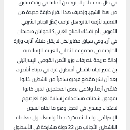
في ظل سحب آخر للجنود من ألمانيا في وقت سابق
من هذا الشهر. ويُضيف هذا القرار طبقة جديدة من
التعقيد لأزمة الناتو: هل ترامب يُعزّز الجناح الشرقي
الأوروبي أم يُفكّك الجناح الغربي؟ الجوابان صحيحان
في آن. وفي سياق مغاير لكن لا يقل دلالةً، أثارت وزارة
الخارجية في مجموعة الثماني العربية-الإسلامية
إدانة صريحة لتصرفات وزير الأمن القومي الإسرائيلي
بن غفير تجاه ناشطي أسطول غزة في ميناء أشدود،
بعد أن نشر مقطع فيديو ساخراً من ناشطين كانوا
مُلقَين أرضاً. وادّعى بعض المحتجزين الذين كانوا
يقودون شحنات مساعدات إنسانية لغزة تعرّضهم
لاعتداء جسدي في الحجز، وهو ما نفاه السجن
الإسرائيلي. والحادثة فجّرت جدلاً واسعاً حول معاملة
الناشطين الأجانب من 22 دولة مشاركة في الأسطول.