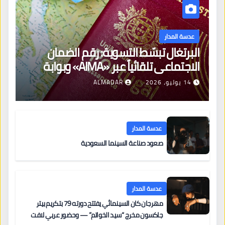
عدسة المدار
البرتغال تبسّط التسوية: رقم الضمان
الاجتماعي تلقائياً عبر «AIMA» وبوابة
جديدة لتجديد الإقامات
14 يوليو، 2026
ALMADAR
عدسة المدار
صعود صناعة السينما السعودية
عدسة المدار
مهرجان كان السينمائي يفتتح دورته 79 بتكريم بيتر
جاكسون مخرج “سيد الخواتم” — وحضور عربي لافت