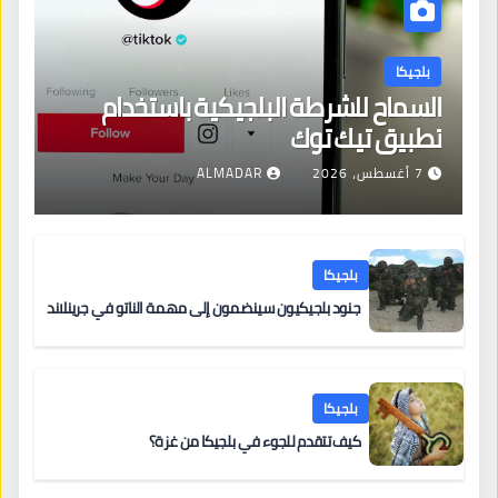
بلجيكا
السماح للشرطة البلجيكية باستخدام
تطبيق تيك توك
7 أغسطس، 2026
ALMADAR
بلجيكا
جنود بلجيكيون سينضمون إلى مهمة الناتو في جرينلاند
بلجيكا
كيف تتقدم للجوء في بلجيكا من غزة؟