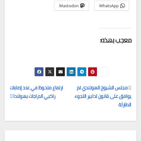
Mastodon
WhatsApp
معجب بهذه:
مجلس الشيوخ الهولندي لم
ارتفاع ملحوظ في عدد إصابات
يوافق على قانون تدابير اللجوء
راكبي الدراجات بهولندا
تصفّح
الطارئة
المقالات