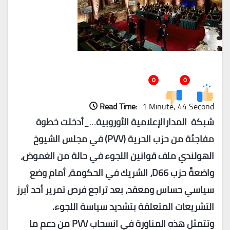
0
0
Read Time:
1 Minute, 44 Second
شبكة المدارالإعلامية الأوروبية
…_
أدخلت خطوة
مفاجئة من حزب الحرية (
PVV
) في مجلس الشيوخ
الهولندي ملف قوانين اللجوء في حالة من الغموض،
واضعةً حزب
D66
، الشريك في الحكومة، أمام وضع
سياسي حساس ومعقد، بعد تراجع فرص تمرير أحد أبرز
التشريعات المتعلقة بتشديد سياسة اللجوء.
وتتمثل هذه المناورة في انسحاب
PVV
من دعم ما