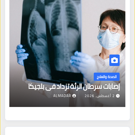
ض
م
الصحة والعلاج
إصابات سرطان الرئة تزداد في بلجيكا
م
2 أغسطس، 2026
ALMADAR