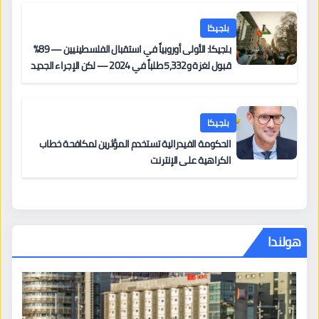
بلجيكا
بلجيكا: الأولى أوروبياً في استقبال الفلسطينيين — 89%
قبول لغزة و5,332 طلباً في 2024 — لكن الإجراء الجديد
من 12 يونيو يُعقّد المسار لمن يحمل وضعاً في دولة EU
أخرى
بلجيكا
الحكومة الفيدرالية تستخدم المؤثرين لمكافحة خطاب
الكراهية على الإنترنت
هولندا