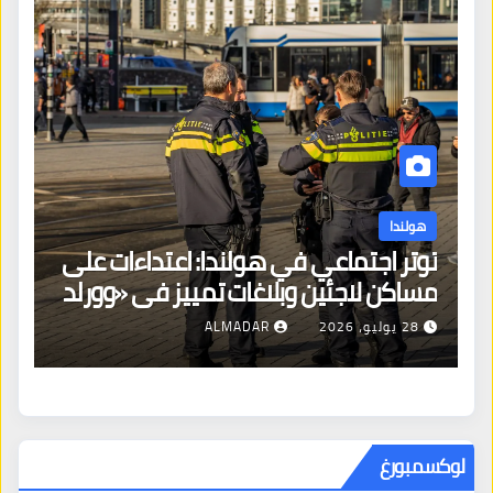
هولندا
توتر اجتماعي في هولندا: اعتداءات على
ه
مساكن لاجئين وبلاغات تمييز في «وورلد
ال
برايد»
28 يوليو، 2026
ALMADAR
لوكسمبورغ