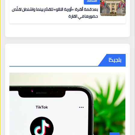
اقتصاد
بعد قمة أنقرة: «أوربة الناتو» تتقدّم بينما واشنطن تقلّص
حضورها في القارة
بلجيكا