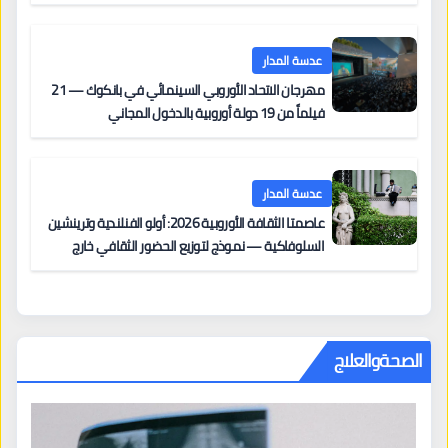
على السجادة الحمراء يضم نادين نجيم وآسر ياسين وخالد
مزنر ضمن لجنة التحكيم
عدسة المدار
مهرجان الاتحاد الأوروبي السينمائي في بانكوك — 21
فيلماً من 19 دولة أوروبية بالدخول المجاني
عدسة المدار
عاصمتا الثقافة الأوروبية 2026: أولو الفنلندية وترينشين
السلوفاكية — نموذج لتوزيع الحضور الثقافي خارج
المراكز الكبرى
الصحةوالعلاج