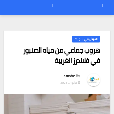
العيش في بلجيكا
هروب جماعي من مياه الصنبور
في فلاندرز الغربية
almadar
By
مايو 7, 2026