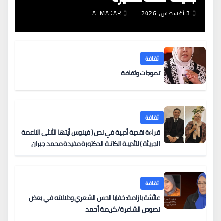
3 أغسطس، 2026
ALMADAR
ثقافة
تموجات وثقافة
ثقافة
قراءة نقدية أدبية في نص ( فينوس أيتها الأنثى الناعمة
الجريئة ) للأديبة الكاتبة الدكتورة مفيدة محمد جبران
ثقافة
عائشة بازامة: خفايا الحس الشعري ودلالاته في بعض
نصوص الشاعرة/ كريمة أحمد