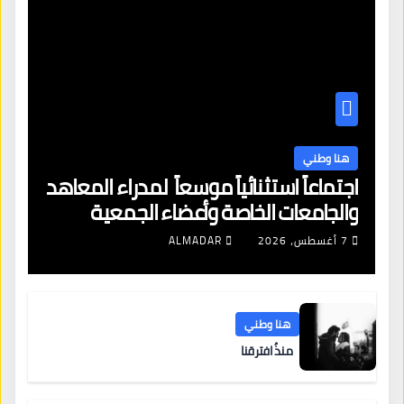
هنا وطني
اجتماعاً استثنائياً موسعاً لمدراء المعاهد
والجامعات الخاصة وأعضاء الجمعية
العمومية للنقابة العامة لمؤسسات
7 أغسطس، 2026
ALMADAR
التعليم والتدريب الخاص في ليبيا
هنا وطني
منذُ افترقنا