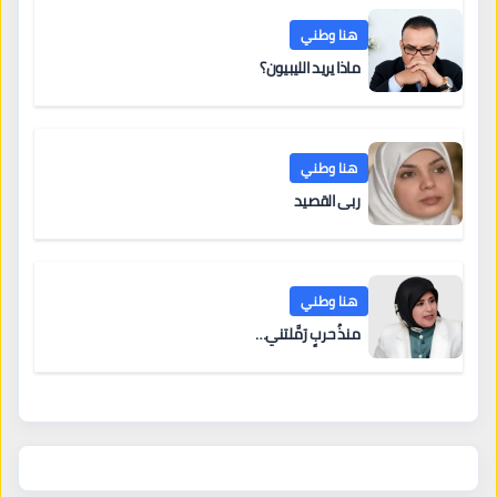
هنا وطني
ماذا يريد الليبيون؟
هنا وطني
ربى القصيد
هنا وطني
منذُ حربٍ رَمَّلتني…