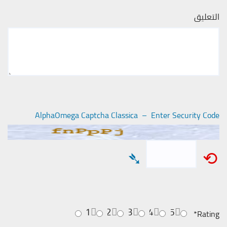
التعليق
AlphaOmega Captcha Classica – Enter Security Code
➴
⟲
1
2
3
4
5
*
Rating