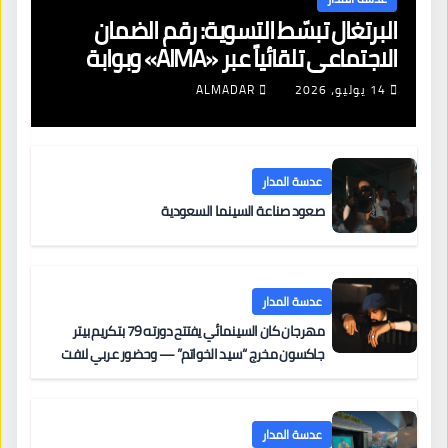
البرتغال تبسّط التسوية: رقم الضمان
الاجتماعي تلقائياً عبر «AIMA» وبوابة
جديدة لتجديد الإقامات
14 يوليو، 2026
ALMADAR
عدسة المدار
صعود صناعة السينما السعودية
عدسة المدار
مهرجان كان السينمائي يفتتح دورته 79 بتكريم بيتر
جاكسون مخرج “سيد الخواتم” — وحضور عربي لافت
على السجادة الحمراء يضم نادين نجيم وآسر ياسين وخالد
مزنر ضمن لجنة التحكيم
عدسة المدار