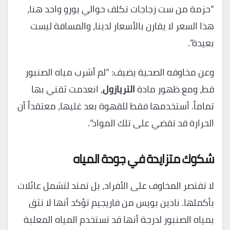
“حزمة من ست زجاجات تكلف حوالي يورو واحد هنا،
هذا السعر لا يقارن بالأسعار لدينا، والمسافة ليست
بعيدة”.
وعن مخاوفه الصحية يضيف: “لم أشرب مياه الصنبور
قط، ومع ظهور مادة
التريازول
، انعدمت ثقتي بها
تماماً. أستخدمها فقط للقهوة بعد غليها، معتقداً أن
الحرارة قد تقضي على تلك المواد”.
شكوك متزايدة في جودة المياه
لا تقتصر المخاوف على الأفراد، بل تمتد لتشمل عائلات
بأكملها. نادين بويس من فاريجيم تؤكد أنها لا تثق
بمياه الصنبور لدرجة أنها قد تستخدم المياه المعلبة