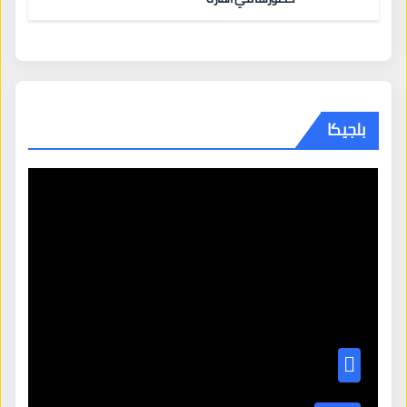
بلجيكا