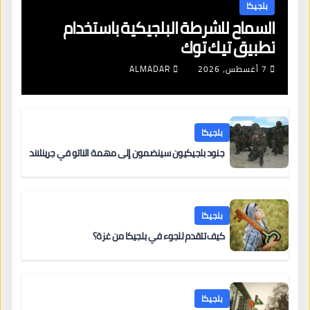
بلجيكا
السماح للشرطة البلجيكية باستخدام
تطبيق تيك توك
7 أغسطس، 2026
ALMADAR
بلجيكا
جنود بلجيكيون سينضمون إلى مهمة الناتو في جرينلاند
بلجيكا
كيف تتقدم للجوء في بلجيكا من غزة؟
بلجيكا