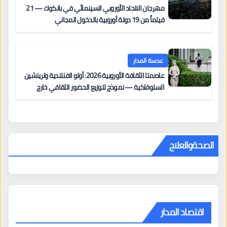
مهرجان الاتحاد الأوروبي السينمائي في بانكوك — 21
فيلماً من 19 دولة أوروبية بالدخول المجاني
عدسة المدار
عاصمتا الثقافة الأوروبية 2026: أولو الفنلندية وترينشين
السلوفاكية — نموذج لتوزيع الحضور الثقافي خارج
المراكز الكبرى
الصحةوالعلاج
اقتصاد المدار