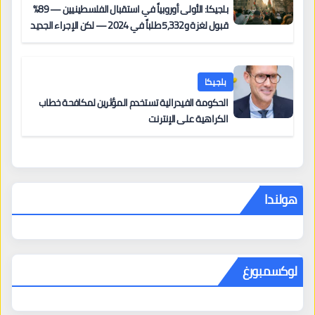
بلجيكا: الأولى أوروبياً في استقبال الفلسطينيين — 89%
قبول لغزة و5,332 طلباً في 2024 — لكن الإجراء الجديد
من 12 يونيو يُعقّد المسار لمن يحمل وضعاً في دولة EU
أخرى
بلجيكا
الحكومة الفيدرالية تستخدم المؤثرين لمكافحة خطاب
الكراهية على الإنترنت
هولندا
لوكسمبورغ