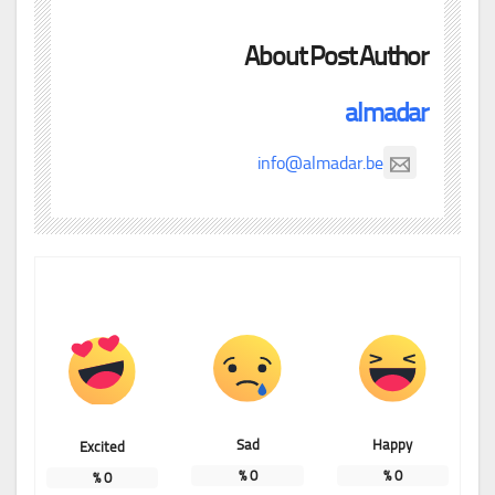
About Post Author
almadar
info@almadar.be
Sad
Happy
Excited
%
0
%
0
%
0