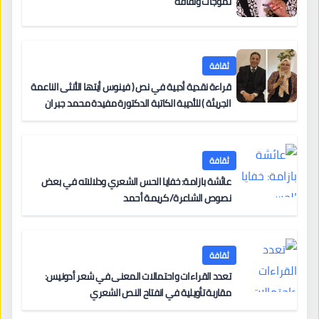
تموجات وثقافة
ثقافة
قراءة نقدية أدبية في نص ( فينوس أيتها الأنثى الناعمة
الجريئة ) للأديبة الكاتبة الدكتورة مفيدة محمد جبران
ثقافة
عائشة بازامة: خفايا الحس الشعري ودلالاته في بعض
نصوص الشاعرة/ كريمة أحمد
ثقافة
تعدد القراءات واحتمالات المعنى في شعر أدونيس:
مقاربة تأويلية في انفتاح النص الشعري