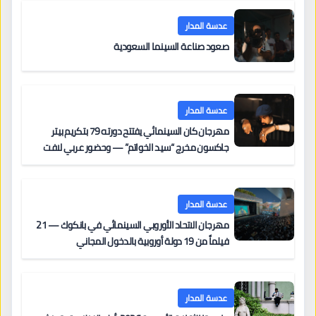
عدسة المدار
صعود صناعة السينما السعودية
عدسة المدار
مهرجان كان السينمائي يفتتح دورته 79 بتكريم بيتر
جاكسون مخرج “سيد الخواتم” — وحضور عربي لافت
على السجادة الحمراء يضم نادين نجيم وآسر ياسين وخالد
مزنر ضمن لجنة التحكيم
عدسة المدار
مهرجان الاتحاد الأوروبي السينمائي في بانكوك — 21
فيلماً من 19 دولة أوروبية بالدخول المجاني
عدسة المدار