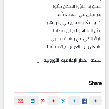
صحبٌ إذا جاؤوا المكان تلألؤا
بدر تجلّى في السماء تألّقا
كانوا معًا والصدق في جنباتهم
مثل السراج إذا تجلّى مطْلقا
باركْ إلهي في زواجك صاحبي
واجعلْ رغيد العيش فيك محقّقا
شبكة
المدار
الإعلامية
الأوروبية
…_
Share