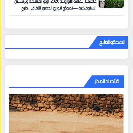
عاصمتا الثقافة الأوروبية 2026: أولو الفنلندية وترينشين
السلوفاكية — نموذج لتوزيع الحضور الثقافي خارج
المراكز الكبرى
الصحةوالعلاج
اقتصاد المدار