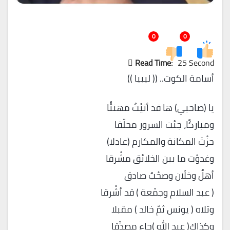
0
0
Read Time:
25 Second
أسامة الكوت.. (( ليبيا ))
يا (صاحبي) ها قد أتيْتُ مهنئًا
ومباركًا، جئت السرور محلّقا
حزْتَ المكانة والمكارم (عادلا)
وغدوْت ما بين الخلائق مشْرقا
أهلٌ وخلّان وصحْبٌ صادق
( عبد السلام وجمْعة ) قد أشْرقا
وتلاه ( يونس ثمّ خالد ) مقبلا
وكذاك( عبد الله )جاء مصدِّقا