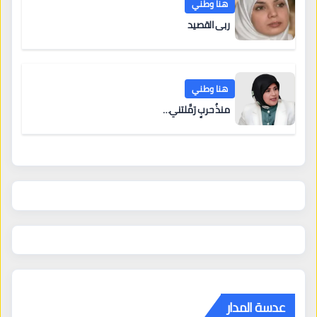
هنا وطني
ربى القصيد
هنا وطني
منذُ حربٍ رَمَّلتني…
عدسة المدار