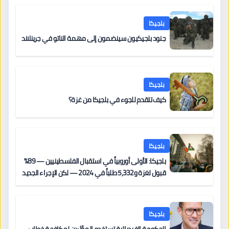
بلجيكا
جنود بلجيكيون سينضمون إلى مهمة الناتو في جرينلاند
بلجيكا
كيف تتقدم للجوء في بلجيكا من غزة؟
بلجيكا
بلجيكا: الأولى أوروبياً في استقبال الفلسطينيين — 89%
قبول لغزة و5,332 طلباً في 2024 — لكن الإجراء الجديد
من 12 يونيو يُعقّد المسار لمن يحمل وضعاً في دولة EU
أخرى
بلجيكا