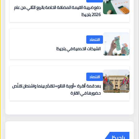
دفع ضريبة القيمة المضافة الخاصة بالربع الثاني من عام
2026 بلجيكا
اقتصاد
الشيكات الخدمية في بلجيكا
اقتصاد
بعد قمة أنقرة: «أوربة الناتو» تتقدّم بينما واشنطن تقلّص
حضورها في القارة
بلجيكا