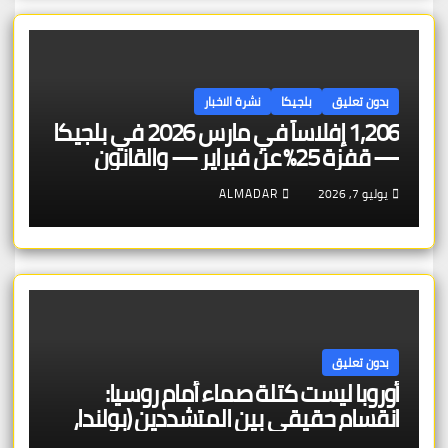
بدون تعليق
بلجيكا
نشرة الاخبار
1,206 إفلاساً في مارس 2026 في بلجيكا
— قفزة 25% عن فبراير — والقانون
الجنائي الجديد من 8 أبريل يُحمّل المديرين
يوليو 7, 2026
ALMADAR
مسؤولية شخصية مباشرة عن الجرائم
المالية
بدون تعليق
أوروبا ليست كتلة صماء أمام روسيا:
انقسام حقيقي بين المتشددين (بولندا،
دول البلطيق) والمتحايلين (المجر،