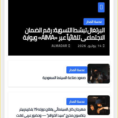
عدسة المدار
البرتغال تبسّط التسوية: رقم الضمان
الاجتماعي تلقائياً عبر «AIMA» وبوابة
جديدة لتجديد الإقامات
14 يوليو، 2026
ALMADAR
عدسة المدار
صعود صناعة السينما السعودية
عدسة المدار
مهرجان كان السينمائي يفتتح دورته 79 بتكريم بيتر
جاكسون مخرج “سيد الخواتم” — وحضور عربي لافت