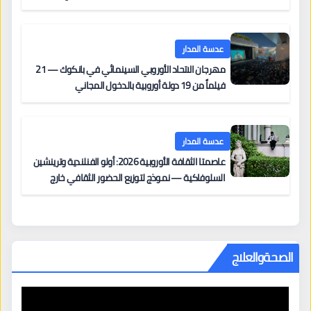
على السجادة الحمراء يضم نادين نجيم وآسر ياسين وخالد
مزنر ضمن لجنة التحكيم
عدسة المدار
مهرجان الاتحاد الأوروبي السينمائي في بانكوك — 21
فيلماً من 19 دولة أوروبية بالدخول المجاني
عدسة المدار
عاصمتا الثقافة الأوروبية 2026: أولو الفنلندية وترينشين
السلوفاكية — نموذج لتوزيع الحضور الثقافي خارج
المراكز الكبرى
الصحةوالعلاج