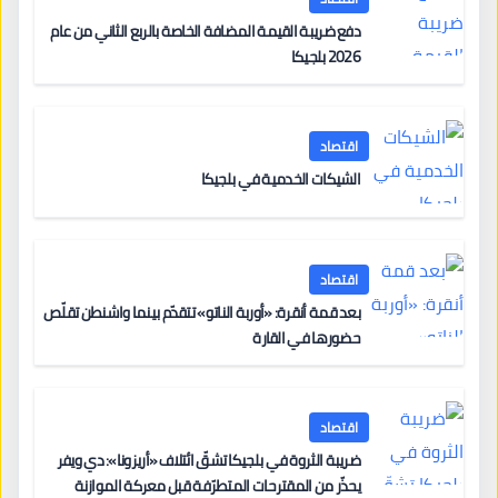
دفع ضريبة القيمة المضافة الخاصة بالربع الثاني من عام
2026 بلجيكا
اقتصاد
الشيكات الخدمية في بلجيكا
اقتصاد
بعد قمة أنقرة: «أوربة الناتو» تتقدّم بينما واشنطن تقلّص
حضورها في القارة
اقتصاد
ضريبة الثروة في بلجيكا تشقّ ائتلاف «أريزونا»: دي ويفر
يحذّر من المقترحات المتطرّفة قبل معركة الموازنة