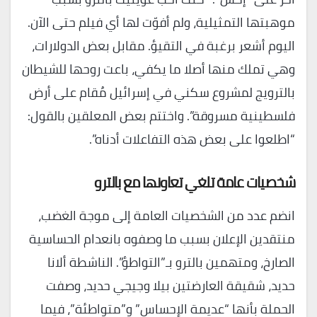
موهبتها التمثيلية، ولم أفوّت لها أي فيلم حتى الآن.
اليوم أشعر برغبة في التقيؤ. مقابل بعض الدولارات،
وهي تملك منها أصلا ما يكفي، باعت روحها للشيطان
بالترويج لمشروع سكني في إسرائيل مُقام على أرض
فلسطينية مسروقة”. واختتم بعض المعلقين بالقول:
“اطلعوا على بعض هذه التفاعلات أدناه”.
شخصيات عامة تلغي تعاونها مع بالترو
انضم عدد من الشخصيات العامة إلى موجة الغضب،
منتقدين الإعلان بسبب ما وصفوه بانعدام الحساسية
الصارخ، ومتهمين بالترو بـ”التواطؤ”. الناشطة ألانا
حديد، شقيقة العارضتين بيلا وجيجي حديد، وصفت
الحملة بأنها “عديمة الإحساس” و”متواطئة”، فيما