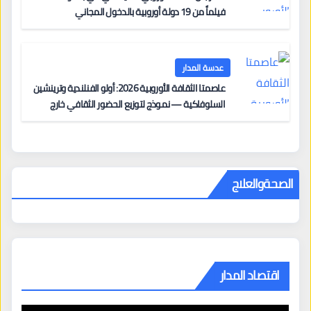
فيلماً من 19 دولة أوروبية بالدخول المجاني
عدسة المدار
عاصمتا الثقافة الأوروبية 2026: أولو الفنلندية وترينشين
السلوفاكية — نموذج لتوزيع الحضور الثقافي خارج
المراكز الكبرى
الصحةوالعلاج
اقتصاد المدار