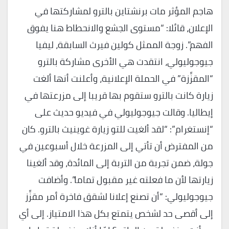
هاجم المؤثر مات برنشتاين بالترو لمشاركتها في
الإعلان، قائلا: “مستوى الجشع والانحطاط هنا يفوق
الفهم”. زوجة الممثل كولين فيرث السابقة، ليفيا
جيوجوليولي، انتقدت هي الأخرى مشاركة بالترو
“المقزِّزة” في الحملة الإعلانية، وأعلنت أنها ألغت
زيارة كانت بالترو ستقوم بها قريبا إلى مزرعتها في
إيطاليا. وقالت جيوجوليولي في فيديو حديث على
“إنستغرام”: “لقد ألغيت للتو زيارة غوينيث بالترو. كان
من المفترض أن تأتي إلى المزرعة خلال أسبوعين في
جولة، ضمن تجربة من التربة إلى المائدة، وقد ألغينا
زيارتها لأن ما فعلته غير مقبول تماما”. وأضافت
جيوجوليولي: “أن تصنع إعلانا لشقق فاخرة أمر مقزِّز
إلى أقصى حد لشخص يتمتع بكل هذا الامتياز. إلى أي