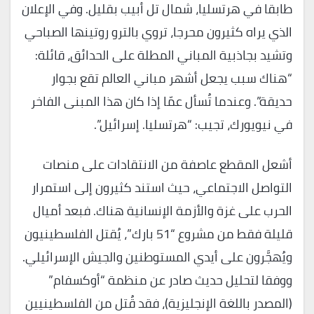
طابقا في هرتسليا، شمال تل أبيب بقليل. وفي الإعلان
الذي يراه كثيرون محرجا، تروي بالترو روتينها الصباحي
وتشيد بجاذبية المباني المطلة على الحدائق، قائلة:
“هناك سبب يجعل أشهر مباني العالم تقع بجوار
حديقة”. وعندما تُسأل عمّا إذا كان هذا المبنى الفاخر
في نيويورك، تجيب: “هرتسليا. إسرائيل”.
أشعل المقطع عاصفة من الانتقادات على منصات
التواصل الاجتماعي، حيث استند كثيرون إلى استمرار
الحرب على غزة والأزمة الإنسانية هناك. فبعد أميال
قليلة فقط من مشروع “51 بارك”، يُقتل الفلسطينيون
ويُهجَّرون على أيدي المستوطنين والجيش الإسرائيلي.
ووفقا لتحليل حديث صادر عن منظمة “أوكسفام”
(المصدر باللغة الإنجليزية)، فقد قُتل من الفلسطينيين