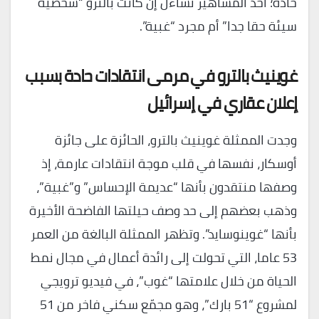
حادة؛ أحد المشاهير تساءل إن كانت بالترو “شخصية
سيئة حقا جدا” أم مجرد “غبية”.
غوينيث بالترو في مرمى انتقادات حادة بسبب
إعلان عقاري في إسرائيل
وجدت الممثلة غوينيث بالترو، الحائزة على جائزة
أوسكار، نفسها في قلب موجة انتقادات عارمة، إذ
وصفها منتقدون بأنها “عديمة الإحساس” و”غبية”،
وذهب بعضهم إلى حد وصف حيلتها الفاضحة الأخيرة
بأنها “غوينوسايد”. وتظهر الممثلة البالغة من العمر
53 عاما، التي تحولت إلى رائدة أعمال في مجال نمط
الحياة من خلال علامتها “غوب”، في فيديو ترويجي
لمشروع “51 بارك”، وهو مجمّع سكني فاخر من 51