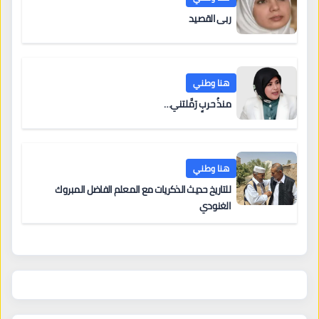
ربى القصيد
هنا وطني
منذُ حربٍ رَمَّلتني…
هنا وطني
للتاريخ حديث الذكريات مع المعلم الفاضل المبروك
الغنودي