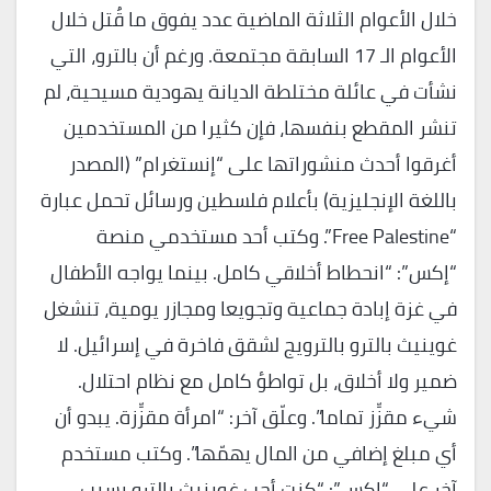
خلال الأعوام الثلاثة الماضية عدد يفوق ما قُتل خلال
الأعوام الـ 17 السابقة مجتمعة. ورغم أن بالترو، التي
نشأت في عائلة مختلطة الديانة يهودية مسيحية، لم
تنشر المقطع بنفسها، فإن كثيرا من المستخدمين
أغرقوا أحدث منشوراتها على “إنستغرام” (المصدر
باللغة الإنجليزية) بأعلام فلسطين ورسائل تحمل عبارة
“Free Palestine”. وكتب أحد مستخدمي منصة
“إكس”: “انحطاط أخلاقي كامل. بينما يواجه الأطفال
في غزة إبادة جماعية وتجويعا ومجازر يومية، تنشغل
غوينيث بالترو بالترويج لشقق فاخرة في إسرائيل. لا
ضمير ولا أخلاق، بل تواطؤ كامل مع نظام احتلال.
شيء مقزِّز تماما”. وعلّق آخر: “امرأة مقزِّزة. يبدو أن
أي مبلغ إضافي من المال يهمّها”. وكتب مستخدم
آخر على “إكس”: “كنت أحب غوينيث بالترو بسبب