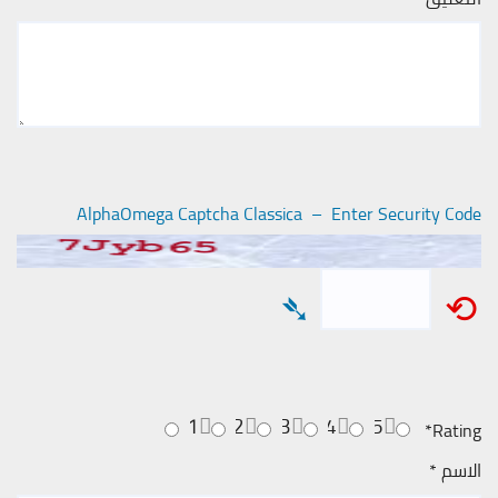
AlphaOmega Captcha Classica – Enter Security Code
➴
⟲
1
2
3
4
5
*
Rating
الاسم
*