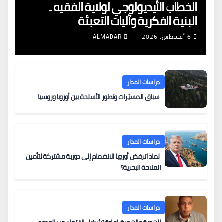
الخطاب الأيديولوجي لولاية الفقيه ـ
البنية الفكرية وآليات التعبئة
6 أغسطس، 2026
ALMADAR
دراسات المدار
سباق المسيّرات وتطور الأسلحة بين أوروبا وروسيا
دراسات المدار
لماذا ترفض أوروبا الانضمام إلى دورية مشتركة لتأمين
الملاحة البحرية؟
دراسات المدار