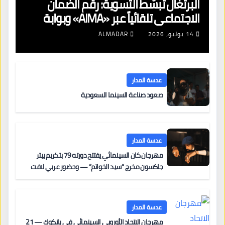
البرتغال تبسّط التسوية: رقم الضمان
الاجتماعي تلقائياً عبر «AIMA» وبوابة
جديدة لتجديد الإقامات
14 يوليو، 2026
ALMADAR
عدسة المدار
صعود صناعة السينما السعودية
عدسة المدار
مهرجان كان السينمائي يفتتح دورته 79 بتكريم بيتر
جاكسون مخرج “سيد الخواتم” — وحضور عربي لافت
على السجادة الحمراء يضم نادين نجيم وآسر ياسين وخالد
مزنر ضمن لجنة التحكيم
عدسة المدار
مهرجان الاتحاد الأوروبي السينمائي في بانكوك — 21