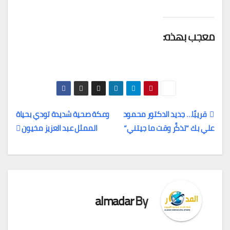
معجب بهذه:
قريبًا… جديد الدكتور محمود
وعكة صحية شديدة تودي بحياة
علي بك “تذكَّر وقت ما جيتني”
الممثل عبد العزيز مخيون
تصفّح
المقالات
almadar
By