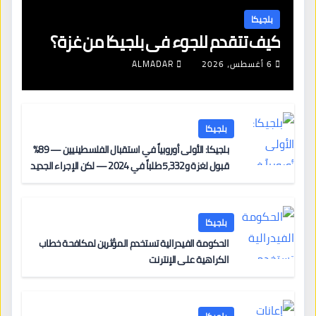
بلجيكا
كيف تتقدم للجوء في بلجيكا من غزة؟
6 أغسطس، 2026
ALMADAR
بلجيكا
بلجيكا: الأولى أوروبياً في استقبال الفلسطينيين — 89%
قبول لغزة و5,332 طلباً في 2024 — لكن الإجراء الجديد
من 12 يونيو يُعقّد المسار لمن يحمل وضعاً في دولة EU
أخرى
بلجيكا
الحكومة الفيدرالية تستخدم المؤثرين لمكافحة خطاب
الكراهية على الإنترنت