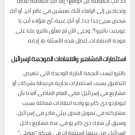
حد أنتِ منفصلة عن الواقع؟ إمّا أنكِ منفصلة تماما
وتحتاجين إلى الإلغاء لأنك تعيشين في عالم آخر، أو أنكِ
شخص سيئ جدا جدا، أو أنكِ غبية. أيّ هؤلاء أنتِ يا
غوينيث بالترو؟”. وحتى الآن لم تعلّق بالترو علنا على
موجة الانتقادات، لتظل هذه الأسئلة بلا إجابة.
استثمارات المشاهير والاتهامات الموجهة لإسرائيل
بالترو ليست النجمة البارزة الوحيدة التي تتعرض
للتدقيق بسبب استثمارات تجارية مرتبطة بشركات أو
مشاريع في إسرائيل؛ ففي العام الماضي أفدنا بأن
ليوناردو دي كابريو واجه انتقادات مماثلة بسبب
مشاركته في تمويل فندق بيئي فاخر في إسرائيل.
وسبق أن شارك دي كابريو في عدة مشاريع داخل
إسرائيل، من بينها استثمارات في شركة “موبلي”