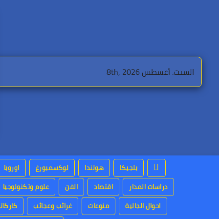
Ski
t
conten
السبت. أغسطس 8th, 2026
بلجيكا
هولندا
لوكسمبورغ
اوروبا
دراسات المدار
اقتصاد
الفن
علوم وتكنولوجيا
احوال الجالية
منوعات
غرائب وعجائب
كاركاتي