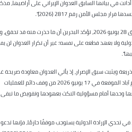
أدانت في بيانها السابق العدوان الإيراني على أراضيها، مذك
ار مجلس الأمن رقم 2817 (2026)”.
وأضافت: “مع معاودة هذا العدوان الأحد، الموافق 28 يونيو 2026، تؤكد البحرين أن ما حذرت منه قد تحقق
دولية ولا بعهد قطعه على نفسه؛ غير أن تكرار العدوان لن ي
ها”.
 ذريعة ويثبت سبق الإصرار، إذ يأتي العدوان معاودة صريحة غ
ما التزمت به طهران بموجب مذكرة تفاهم إسلام آباد الموقعة في 17 يونيو 2026 من وقف دائم للعمليات
عها وحدها أمام مسؤولية النكث بعهودها وتقويض ما تبقى
في تحدي الإرادة الدولية يستوجب موقفًا حازمًا، فإنها تدعو