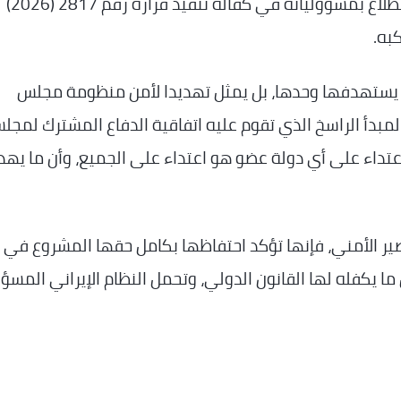
مجلس الأمن الدولي إلى عقد جلسة عاجلة والاضطلاع بمسؤولياته في كفالة تنفيذ قراره رقم 2817 (2026)
به.
 لا يستهدفها وحدها، بل يمثل تهديدا لأمن منظومة مجلس
ن المبدأ الراسخ الذي تقوم عليه اتفاقية الدفاع المشترك لمجل
 اعتداء على أي دولة عضو هو اعتداء على الجميع، وأن ما يهد
صير الأمني، فإنها تؤكد احتفاظها بكامل حقها المشروع في
ا يكفله لها القانون الدولي، وتحمل النظام الإيراني المسؤ