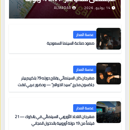
جديدة لتجديد الإقامات
14 يوليو، 2026
ALMADAR
عدسة المدار
صعود صناعة السينما السعودية
عدسة المدار
مهرجان كان السينمائي يفتتح دورته 79 بتكريم بيتر
جاكسون مخرج “سيد الخواتم” — وحضور عربي لافت
على السجادة الحمراء يضم نادين نجيم وآسر ياسين وخالد
مزنر ضمن لجنة التحكيم
عدسة المدار
مهرجان الاتحاد الأوروبي السينمائي في بانكوك — 21
فيلماً من 19 دولة أوروبية بالدخول المجاني