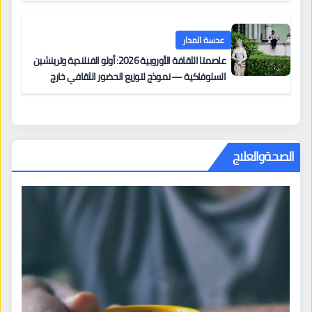
عدسة المدار
عاصمتا الثقافة الأوروبية 2026: أولو الفنلندية وترينشين
السلوفاكية — نموذج لتوزيع الحضور الثقافي خارج
المراكز الكبرى
الصحةوالعلاج