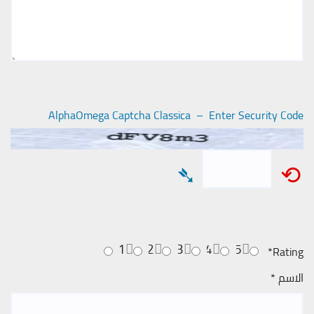
AlphaOmega Captcha Classica – Enter Security Code
➴
⟲
1
2
3
4
5
*
Rating
الاسم
*