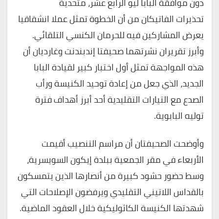
دون موافقة البابا ليو الرابع عشر، متحدية
تحذيرات الفاتيكان من أن الخطوة تمثل عملا انشقاقيا
يعرض المشاركين فيه للحرمان الكنسي التلقائي.
وأبرز تقريران نشرتهما صحيفتا إندبندنت وغارديان أن
هذه المواجهة تمثل أول اختبار كبير لقيادة البابا
الجديد، الذي جعل من إعادة توحيد الكنيسة ورأب
الصدع مع التيارات التقليدية أحد أبرز أهداف فترة
توليه البابوية.
وأوضحت الصحيفتان أن مراسم التنصيب أقيمت
الأربعاء في مقر الجمعية ببلدة إيكون السويسرية،
وسط حضور حشود كبيرة من أنصارها الذين يتمسكون
بالقداس اللاتيني التقليدي ويرفضون الإصلاحات التي
شهدتها الكنيسة الكاثوليكية خلال العقود الماضية.