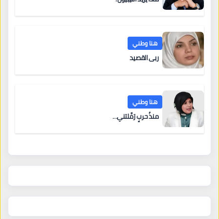
هنا وطني
ربى القصيد
هنا وطني
منذُ حربٍ رَمَّلتني…