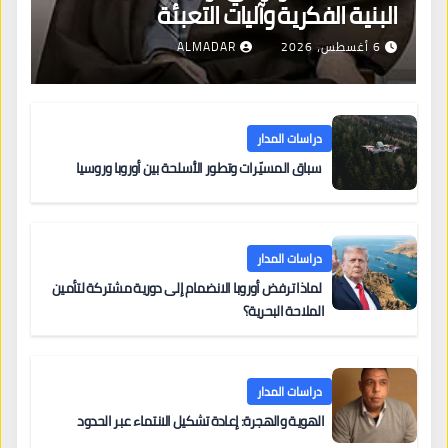
البنية الفكرية وآليات التعبئة
6 أغسطس، 2026
ALMADAR
دراسات المدار
سباق المسيّرات وتطور الأسلحة بين أوروبا وروسيا
دراسات المدار
لماذا ترفض أوروبا الانضمام إلى دورية مشتركة لتأمين
الملاحة البحرية؟
دراسات المدار
الهوية والهجرة: إعادة تشكيل الانتماء عبر الحدود