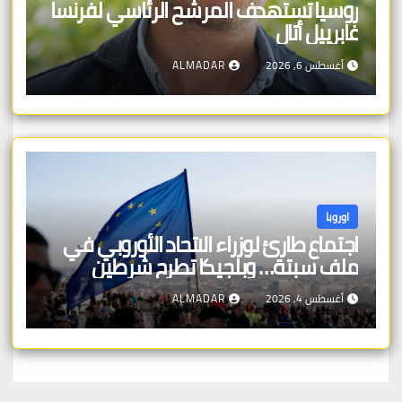
روسيا تستهدف المرشح الرئاسي لفرنسا
غابرييل أتال
أغسطس 6, 2026
ALMADAR
اوروبا
اجتماع طارئ لوزراء الاتحاد الأوروبي في
ملف سبتة… وبلجيكا تطرح شرطين
أغسطس 4, 2026
ALMADAR