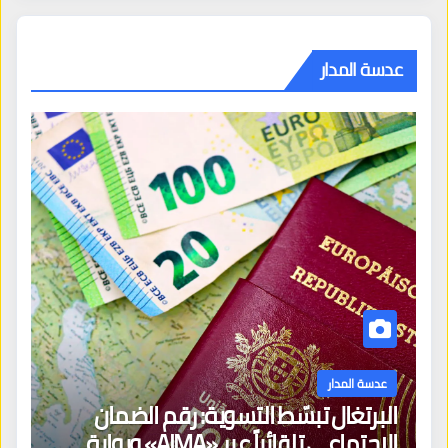
عدسة المدار
عدسة المدار
البرتغال تبسّط التسوية: رقم الضمان
الاجتماعي تلقائياً عبر «AIMA» وبوابة