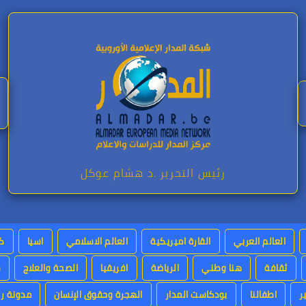
رئيس التحرير .د هشام عوكل
العالم العربي
القارة اميريكية
العالم الاسلامي
اسيا
كت
ثقافة
هنا وطني
الرياضة
افريقيا
الصحة والعلاج
س
ر
اطفالنا
بودكاست المدار
الهجرة وحقوق الإنسان
مدونة رئ