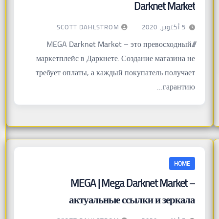
Darknet Market
SCOTT DAHLSTROM
5 أكتوبر، 2020
/// MEGA Darknet Market – это превосходный
маркетплейс в Даркнете. Создание магазина не
требует оплаты, а каждый покупатель получает
гарантию…
HOME
MEGA | Mega Darknet Market –
актуальные ссылки и зеркала