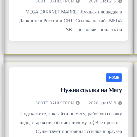
SCOTT DAHLSTROM
5 أكتوبر، 2020
MEGA DARKNET MARKET Лучшая площадка в
Даркнете в России и СНГ. Ссылка на сайт MEGA
SB – позволяет попасть на…
HOME
Нужна ссылка на Мегу
SCOTT DAHLSTROM
5 أكتوبر، 2020
Подскажите, как зайти не мегу, рабочую ссылку
надо, старая не работает почему то( Все просто…
Существует постоянная ссылка в браузер…