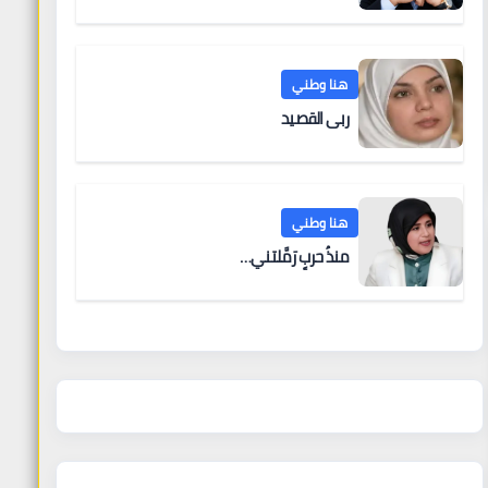
هنا وطني
ربى القصيد
هنا وطني
منذُ حربٍ رَمَّلتني…