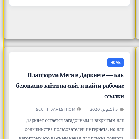
HOME
Платформа Мега в Даркнете — как
безопасно зайти на сайт и найти рабочие
ссылки
SCOTT DAHLSTROM
5 أكتوبر، 2020
Даркнет остается загадочным и закрытым для
большинства пользователей интернета, но для
некоторых это важный канал для поиска товаров