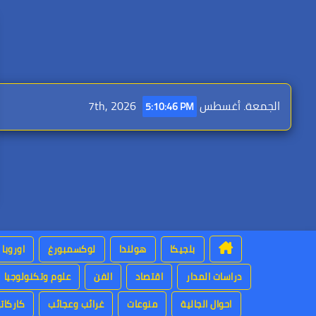
Ski
t
conten
الجمعة. أغسطس 7th, 2026
5:10:47 PM
بلجيكا
هولندا
لوكسمبورغ
اوروبا
دراسات المدار
اقتصاد
الفن
علوم وتكنولوجيا
احوال الجالية
منوعات
غرائب وعجائب
كاركاتي