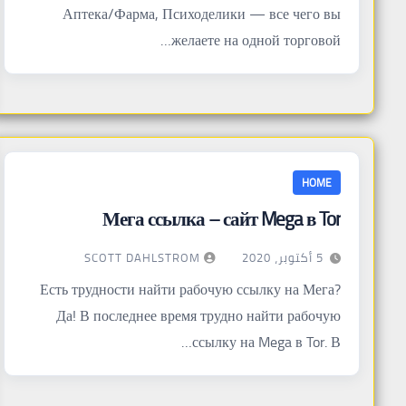
Аптека/Фарма, Психоделики — все чего вы
желаете на одной торговой…
HOME
Мега ссылка – сайт Mega в Tor
SCOTT DAHLSTROM
5 أكتوبر، 2020
Есть трудности найти рабочую ссылку на Мега?
Да! В последнее время трудно найти рабочую
ссылку на Mega в Tor. В…