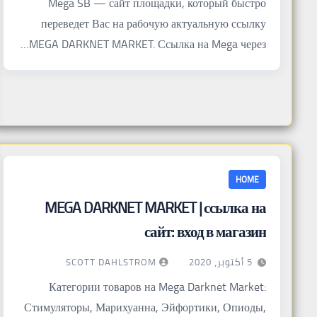
Mega SB — сайт площадки, который быстро
переведет Вас на рабочую актуальную ссылку
MEGA DARKNET MARKET. Ссылка на Mega через…
HOME
MEGA DARKNET MARKET | ссылка на
сайт: вход в магазин
SCOTT DAHLSTROM
5 أكتوبر، 2020
Категории товаров на Mega Darknet Market:
Стимуляторы, Марихуанна, Эйфортики, Опиоды,