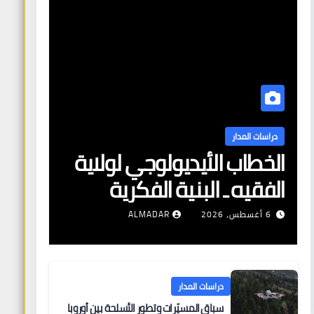
دراسات المدار
الخطاب الأيديولوجي لولاية
الفقيه ـ البنية الفكرية
وآليات التعبئة
6 أغسطس، 2026
ALMADAR
دراسات المدار
سباق المسيّرات وتطور الأسلحة بين أوروبا