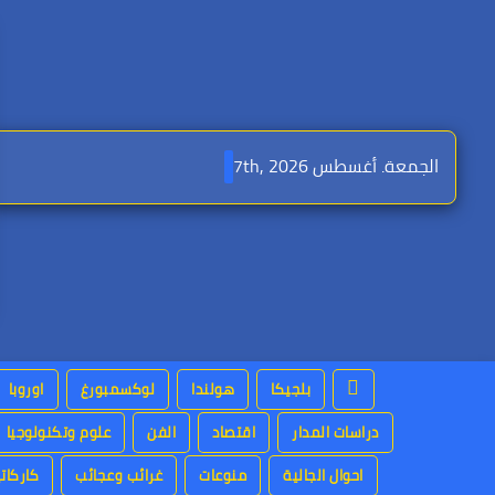
Ski
t
conten
الجمعة. أغسطس 7th, 2026
بلجيكا
هولندا
لوكسمبورغ
اوروبا
دراسات المدار
اقتصاد
الفن
علوم وتكنولوجيا
احوال الجالية
منوعات
غرائب وعجائب
كاركاتي