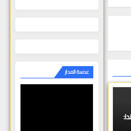
عدسة المدار
ا: