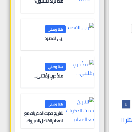
ماذا يريد الليبيون؟
هنا وطني
ربى القصيد
هنا وطني
منذُ حربٍ رَمَّلتني…
هنا وطني
للتاريخ حديث الذكريات مع
تلر
المعلم الفاضل المبروك
الغنودي