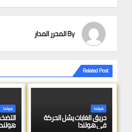
تصفّح
المقالات
By
المحرر المدار
Related Post
هولندا
هولندا
حريق الغابات يشل الحركة
التضخم
في هولندا
هولندا