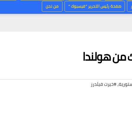
صفحة رئيس التحرير “فيسبوك “
من نحن
اك من هولندا
ستورية
,
#خيرت فيلدرز