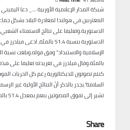
Read Time:
41 Second
شبكة المدار الإعلامية الأوربية …_ دعا اليميني
المغتربين في هولندا لمغادرة البلاد بشكل جماعي
الدستورية.وتعليقا على نتائج الاستفتاء الشعبي
الدستورية بنسبة 51.4 بالمئة، اد
بالمئة.وقال فيلدرز في تغريدته تعليقا على هذه
كنتم تصوتون للديكتاتورية رغم كل الحريات المو
السلامة”.يجدر بالذكر أنّ النتائج الأولية غير ال
تشير إلى تفوق المصوتين بنعم بمعدل 51.4 بالمئة.
Share