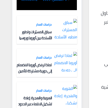
الفقيه ـ البنية
الفكرية وآليات
اول
التعبئة
بر
دراسات المدار
سباق المسيّرات وتطور
الأسلحة بين أوروبا وروسيا
دراسات المدار
تي
لماذا ترفض أوروبا الانضمام
إلى دورية مشتركة لتأمين
الملاحة البحرية؟
شية
دراسات المدار
الهوية والهجرة: إعادة
تشكيل الانتماء عبر الحدود