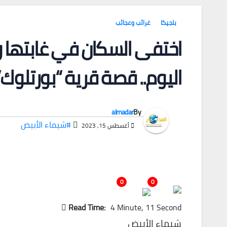
بلجيكا
غرائب وعجائب
اختفى السكان في غابتها وا
اليوم.. قصة قرية “بورتلوك
almadar
By
#شيماء الأبيض
أغسطس 15, 2023
0
0
Read Time:
4 Minute, 11 Second
شيماء الأبيض