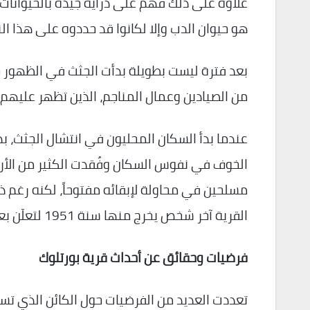
علاوة على ذلك فهم على دراية جيدة بالحيوانات
هو حيوان الدب وإلا لكانوا قد حددوه على هذا الن
بعد فترة ليست بطويلة بدأت الجثث في الظهور حو
من الصيادين وعمال المناجم، الذين تظهر عليهم أ
عندما بدأ السكان المحليون في انتشال الجثث، بد
الخوف في نفوس السكان وفُقدت الكثير من الأروا
مسلحين في محاولة لإبقائه مفتوحاً، لكنه رغم 
القرية آخر شخص يخرج منها سنة 1951 لتعلَن بعدها كقرية مهجورة.
فرضيات وحقائق عن أحداث قرية بورتلوك
تعددت العديد من الفرضيات حول الكائن الذي تسب