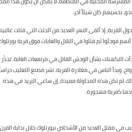
 المفترسة المحلية في المنطقة، لا يمكن أن يكون هذا الم
حو، بحسبهم كان شيئاً آخر.
ل القرية، إذ ألقى النهر العديد من الجثث التي قتلت غالبي
نهم فوجئوا ثم قتلوا في التلال والغابات فوق قرية بورتلوك.
أت التكهنات بشأن الوحش القاتل في مرتفعات الغابة. تجذّر
ح، وبدأ الناس في مغادرة القرية. نشر مصنع التعليب حراساً
ذلك لم تكن هذه المحاولة مفيدة، إن ساعي البريد في هذه
ب في مقتل العديد من الأشخاص ببورتلوك خلال بداية القرن