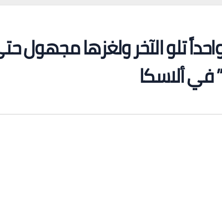
حداً تلو الآخر ولغزها مجهول حت
” في ألاسكا