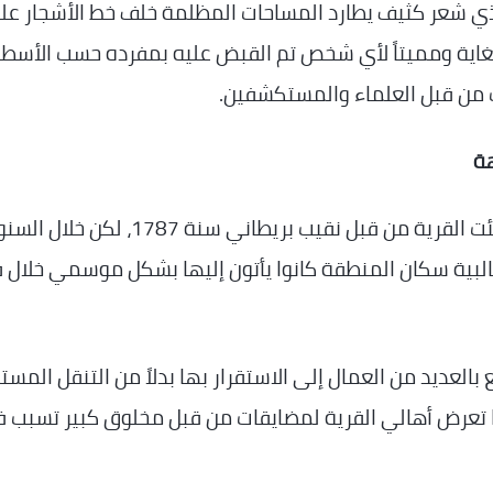
 ذي شعر كثيف يطارد المساحات المظلمة خلف خط الأشجار عل
ً للغاية ومميتاً لأي شخص تم القبض عليه بمفرده حسب الأسط
ب من قبل العلماء والمستكشفين.
هة
حسب موقع “historic mysteries” الأمريكي أنشئت القرية من قبل نقيب بريطاني سنة 1787، 
 غالبية سكان المنطقة كانوا يأتون إليها بشكل موسمي خلال 
العديد من العمال إلى الاستقرار بها بدلاً من التنقل المستم
الأحداث الغريبة في عام 1905، عندما تعرض أهالي القرية لمضايقات من قبل مخلوق كبير تسب