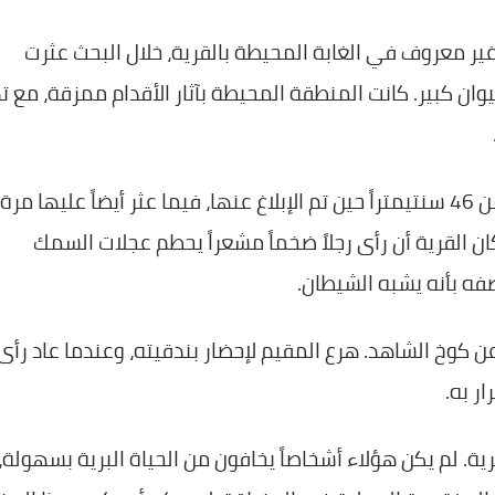
ير معروف في الغابة المحيطة بالقرية، خلال البحث عثرت
ان كبير. كانت المنطقة المحيطة بآثار الأقدام ممزقة، مع ت
كان طول آثار الأقدام التي تم العثور عليها أكثر من 46 سنتيمتراً حين تم الإبلاغ عنها، فيما عثر أيضاً عليها مرة
 القرية أن رأى رجلاً ضخماً مشعراً يحطم عجلات السمك
ه بأنه يشبه الشيطان.
 كوخ الشاهد. هرع المقيم لإحضار بندقيته، وعندما عاد رأى
ر به.
ة. لم يكن هؤلاء أشخاصاً يخافون من الحياة البرية بسهولة،