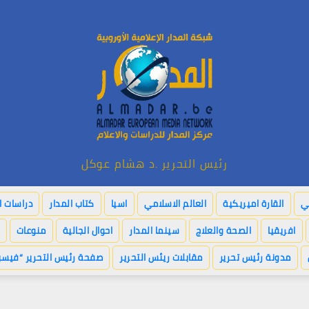
رئيس التحرير .د هشام عوكل
بي
القارة اميريكية
العالم الاسلامي
اسيا
كتاب المدار
دراسات ا
افريقيا
الصحة والعلاج
سينما المدار
احوال الجالية
منوعات
مدونة رئيس تحرير
مقابلات ريئس التحرير
صفحة رئيس التحرير “فيسب