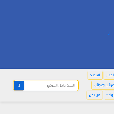
لمدار
اقتصاد
غرائب وعجائب
وك “
من نحن