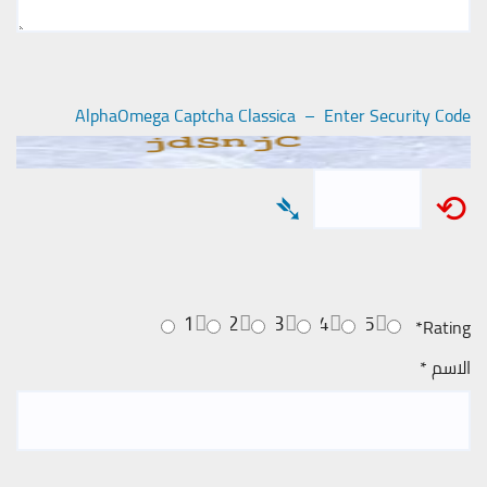
AlphaOmega Captcha Classica – Enter Security Code
➴
⟲
1
2
3
4
5
*
Rating
الاسم
*