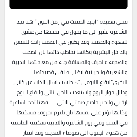
ففي قصيدة “اجيد الصمت في زمن البوح ” هنا نجد
الشاعرة تشير الى ما يجول في نفسها من عشق
للهدوء والصمت، وقد يكون في الصمت راحة للنفس
بالداخل البشرية وكانها تخاطب ذاتها بان الصمت
والهدوء والحرف والمسافة جزء من معادلتها الادبية
والشعرية والحياتية ايضا ، اما في قصيدتها
الاخرى”ايقاع اللاوعي “:- جلست اسال الذات عن ذاتي
وطال حوار الروح واستعذب اللحن اناتي وايقاع البوح
ارقني والحبر خاصم صمتي الاتي ……فهنا تجد الشاعرة
وكانها تؤثر على نفسها بان تلتزم بحروف مسكنها
في القلب وفي روح الشاعرة والاديبة سكينة القادمة
من هدوء الجنوب الى ضوضاء المدينة وقد امتاز