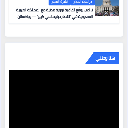
دراسات المدار
نشرة الاخبار
ترامب يوقّع اتفاقية نووية مدنية مع المملكة العربية
السعودية في “انتصار دبلوماسي كبير” — وباكستان
تطلب 10 مليارات دولار مقابل وساطتها في إيران
هنا وطني