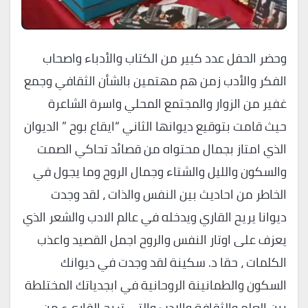
وحضر الحفل عدد كبير من الكتاب والأدباء واصحاب
الفكر والأدب زمن هم مهتمين بالشأن الثقافي وجمع
غفير من الزوار والمجتمع المحلي واسرة الشاعرة
حيث قامت بتوقيع ديوانها الثاني “ايقاع بوح ” الديوان
الذي امتاز بجمال محتواه من قصائد تحاكي الصمت
والسكون والليل والشتاء وجمال الروح وما يجول في
الخاطر من احاديث بين النفس والذات ، لقد وجدت
ديوانا يريح القاري ويدخله في عالم الادب والشعر الذي
يعزف على اوتار النفس والروح اجمل القصيد واعذب
الكلمات ، حقا د. سكينة لقد وجدت في ديوانك
السكون والطمانينة الروحانية في ابجدياتك المختلطة
بين العلم والثقافة والادب والتي تريح القاريء من