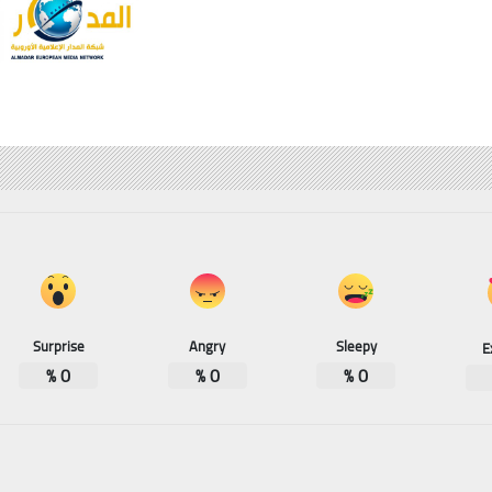
Surprise
Angry
Sleepy
E
%
0
%
0
%
0