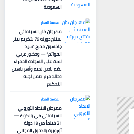
السعودية
عدسة المدار
مهرجان كان السينمائي
يفتتح دورته 79 بتكريم بيتر
جاكسون مخرج “سيد
الخواتم” — وحضور عربي
لافت على السجادة الحمراء
يضم نادين نجيم وآسر ياسين
وخالد مزنر ضمن لجنة
التحكيم
عدسة المدار
مهرجان الاتحاد الأوروبي
السينمائي في بانكوك —
21 فيلماً من 19 دولة
أوروبية بالدخول المجاني