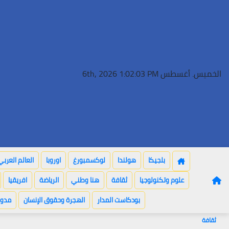
Ski
t
conten
الخميس. أغسطس 6th, 2026
1:02:04 PM
بلجيكا
هولندا
لوكسمبورغ
اوروبا
العالم العربي
علوم وتكنولوجيا
ثقافة
هنا وطني
الرياضة
افريقيا
بودكاست المدار
الهجرة وحقوق الإنسان
مدون
ثقافة