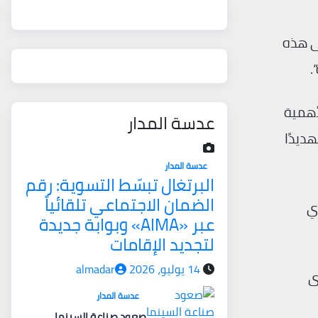
لى هذه
.
أهمية
عدسة المدار
ديدًا
عدسة المدار
البرتغال تبسّط التسوية: رقم
الضمان الاجتماعي تلقائياً
ي
عبر «AIMA» وبوابة جديدة
لتجديد الإقامات
14 يوليو، 2026
almadar
ى
عدسة المدار
صعود صناعة السينما