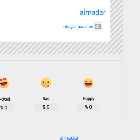
almadar
info@almadar.be
Sad
Happy
xcited
%
0
%
0
%
0
almadar