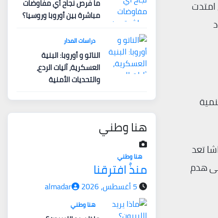
ما فرص نجاح أي مفاوضات
 امتدت
مباشرة بين أوروبا وروسيا؟
د
دراسات المدار
الناتو و أوروبا: البنية
العسكرية، آليات الردع،
والتحديات الأمنية
نمية
هنا وطني
شا تعد
هنا وطني
منذُ افترقنا
إلى هدم
5 أغسطس، 2026
almadar
هنا وطني