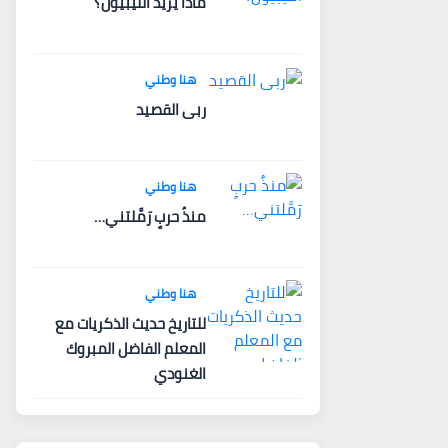
ماذا يريد الليبيون؟
هنا وطني
ربى القصيد
هنا وطني
منذُ حربٍ رَمَّلتني…
هنا وطني
للتاريخ حديث الذكريات مع
المعلم الفاضل المبروك
الغنودي