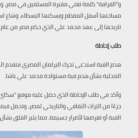
و”القرافة” كلمة تعني مقبرة المسلمين في مصر، وت
مساحتها أسفل المقطم ويسكنها البسطاء، وشاع اس
تاريخها إلى عهد محمد علي الذي حكم مصر من عام 1805 حتى عام 1848.
طلب إحاطة
هدم القبة استدعى تحرك البرلمان المصري فتقدم النائ
المحلية بشأن هدم قبة مستولدة محمد علي باشا.
وأكد في طلب الإحاطة الذي حصل عليه موقع “سكاي ن
جزءًا من التراث الثقافي والتاريخي لمصر، وتحمل قيمة
القبة أو تعرضها لأضرار جسيمة، مما يثير القلق بشأن