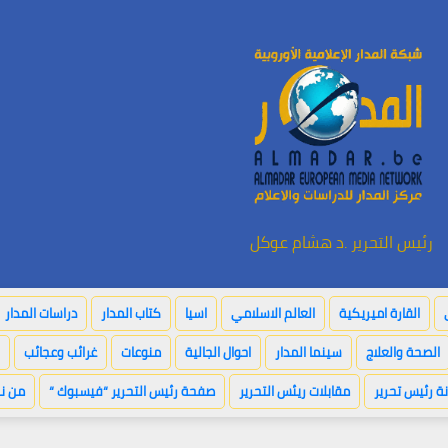
رئيس التحرير .د هشام عوكل
القارة اميريكية
العالم الاسلامي
اسيا
كتاب المدار
دراسات المدار
الصحة والعلاج
سينما المدار
احوال الجالية
منوعات
غرائب وعجائب
ة رئيس تحرير
مقابلات ريئس التحرير
صفحة رئيس التحرير “فيسبوك “
من ن