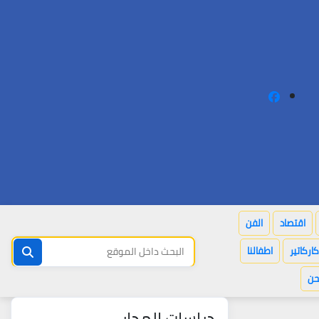
اقتصاد
الفن
كاركاتير
اطفالنا
حن
دراسات المدار